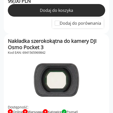
99,00 PLN
Dodaj do koszyka
Dodaj do porównania
Nakładka szerokokątna do kamery DJI
Osmo Pocket 3
Kod EAN: 6941565969842
Dostępność:
Online
Warszawa
Katowice
Poznań