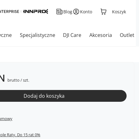
Blog
Konto
Koszyk
yczne
Specjalistyczne
DJI Care
Akcesoria
Outlet
LN
brutto
/
szt.
Dodaj do koszyka
 umowy
cole Raty.