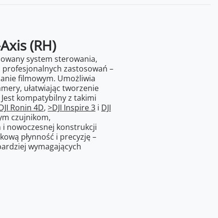
Axis (RH)
sowany system sterowania,
o profesjonalnych zastosowań –
planie filmowym. Umożliwia
mery, ułatwiając tworzenie
Jest kompatybilny z takimi
DJI Ronin 4D
,
>DJI Inspire 3
i
DJI
nym czujnikom,
 nowoczesnej konstrukcji
ową płynność i precyzję –
bardziej wymagających