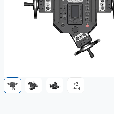
+
3
więcej