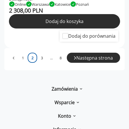
Online
Warszawa
Katowice
Poznań
2 308,00 PLN
Dodaj do koszyka
Dodaj do porównania
Następna strona
1
2
3
...
8
Zamówienia
Wsparcie
Konto