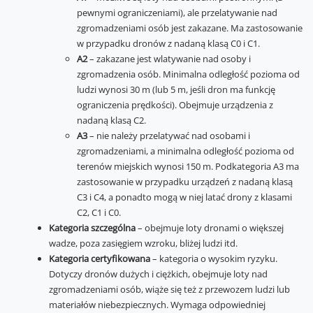
pewnymi ograniczeniami), ale przelatywanie nad
zgromadzeniami osób jest zakazane. Ma zastosowanie
w przypadku dronów z nadaną klasą C0 i C1.
A2
– zakazane jest wlatywanie nad osoby i
zgromadzenia osób. Minimalna odległość pozioma od
ludzi wynosi 30 m (lub 5 m, jeśli dron ma funkcję
ograniczenia prędkości). Obejmuje urządzenia z
nadaną klasą C2.
A3
– nie należy przelatywać nad osobami i
zgromadzeniami, a minimalna odległość pozioma od
terenów miejskich wynosi 150 m. Podkategoria A3 ma
zastosowanie w przypadku urządzeń z nadaną klasą
C3 i C4, a ponadto mogą w niej latać drony z klasami
C2, C1 i C0.
Kategoria szczególna
– obejmuje loty dronami o większej
wadze, poza zasięgiem wzroku, bliżej ludzi itd.
Kategoria certyfikowana
– kategoria o wysokim ryzyku.
Dotyczy dronów dużych i ciężkich, obejmuje loty nad
zgromadzeniami osób, wiąże się też z przewozem ludzi lub
materiałów niebezpiecznych. Wymaga odpowiedniej