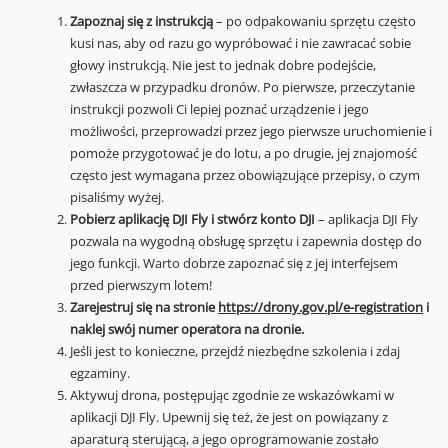
Zapoznaj się z instrukcją
– po odpakowaniu sprzętu często
kusi nas, aby od razu go wypróbować i nie zawracać sobie
głowy instrukcją. Nie jest to jednak dobre podejście,
zwłaszcza w przypadku dronów. Po pierwsze, przeczytanie
instrukcji pozwoli Ci lepiej poznać urządzenie i jego
możliwości, przeprowadzi przez jego pierwsze uruchomienie i
pomoże przygotować je do lotu, a po drugie, jej znajomość
często jest wymagana przez obowiązujące przepisy, o czym
pisaliśmy wyżej.
Pobierz aplikację DJI Fly i stwórz konto DJI
– aplikacja DJI Fly
pozwala na wygodną obsługę sprzętu i zapewnia dostęp do
jego funkcji. Warto dobrze zapoznać się z jej interfejsem
przed pierwszym lotem!
Zarejestruj się na stronie
https://drony.gov.pl/e-registration
i
naklej swój numer operatora na dronie.
Jeśli jest to konieczne, przejdź niezbędne szkolenia i zdaj
egzaminy.
Aktywuj drona, postępując zgodnie ze wskazówkami w
aplikacji DJI Fly. Upewnij się też, że jest on powiązany z
aparaturą sterującą, a jego oprogramowanie zostało