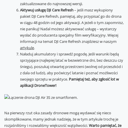
zaktualizowane do najnowszej wersji.
Aktywuj usługę DJI Care Refresh
– jeśli masz wykupiony
pakiet DJI Care Refresh, pamiętaj, aby przypisać go do drona
w ciągu 48 godzin od jego aktywacji. A jeżeli o tym zapomnisz,
nie panikuj! Nadal możesz aktywować usługę – wystarczy
wysłać do producenta specjalny film weryfikacyjny. Więcej
informacji na temat DJI Care Refresh znajdziesz w naszym
artykule
.
Naładuj akumulatory i sprawdź pogodę. Jeśli warunki będą
sprzyjające (najlepiej latać w bezwietrzne dni, bez deszczu czy
śniegu), poszukaj otwartej przestrzeni (wolnej od przeszkód i
z dala od ludzi), aby poćwiczyć latanie i poznać możliwości
swojego sprzętu w praktyce.
Pamiętaj też, aby zgłosić lot w
aplikacji DroneTower!
Na pierwszy rzut oka zasady dronowe mogą wydawać się nieco
skomplikowane, mamy jednak nadzieję, że w tym artykule trochę je
rozjaśniliśmy i rozwialiśmy większość wątpliwości.
Warto pamiętać, że