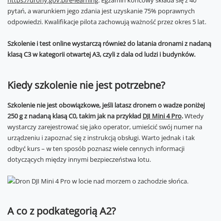
https://drony.gov.pl/e-learning
. Egzamin końcowy składa się z 40
pytań, a warunkiem jego zdania jest uzyskanie 75% poprawnych
odpowiedzi. Kwalifikacje pilota zachowują ważność przez okres 5 lat.
Szkolenie i test online wystarczą również do latania dronami z nadaną
klasą C3 w kategorii otwartej A3, czyli z dala od ludzi i budynków.
Kiedy szkolenie nie jest potrzebne?
Szkolenie nie jest obowiązkowe, jeśli latasz dronem o wadze poniżej
250 g z nadaną klasą C0, takim jak na przykład
DJI Mini 4 Pro
.
Wtedy
wystarczy zarejestrować się jako operator, umieścić swój numer na
urządzeniu i zapoznać się z instrukcją obsługi. Warto jednak i tak
odbyć kurs – w ten sposób poznasz wiele cennych informacji
dotyczących między innymi bezpieczeństwa lotu.
A co z podkategorią A2?