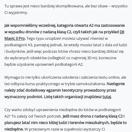
Tu sprawa jest nieco bardziej skomplikowana, ale bez obaw – wszystko
Ci wyjaśnimy.
Jak wspomnieliśmy wcześniej, kategoria otwarta A2 ma zastosowanie
w wypadku dronów z nadaną klasą C2, czyli takich jak na przykład
DJI
Mavic 3 Pro
.
Tego typu urządzeń możesz używać również w
podkategorii A3, pamiętaj jednak, że wtedy musisz latać z dala od ludzi
i budynków. Jeśli więc podczas lotów chcesz nieco bardziej zbliżać się
do wybranych obiektów (odległość co najmniej 30 m), konieczne
będzie uzyskanie uprawnień podkategorii A2.
Wymaga to nie tylko ukończenia szkolenia i zaliczenia testu online, ale
też odbycia kursu praktycznego w trybie samokształcenia.
Następnie
należy zdać dodatkowy egzamin teoretyczny prowadzony przez
wyznaczony podmiot. Listę takich organizacji znajdziesz
tutaj
.
Czy warto zdobyć uprawnienia niezbędne do lotów w podkategorii
A2? To zależy od Twoich potrzeb.
Jeśli masz drona z nadaną klasą C2 i
planujesz latać nim nieco bliżej ludzi i terenów mieszkalnych, będzie to
niezbędne.
W przeciwnym razie w zupełności wystarczy Ci