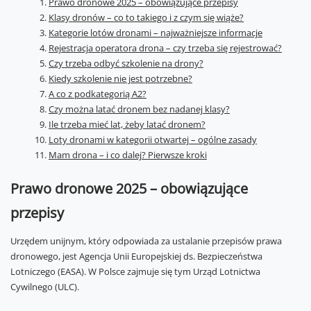
Prawo dronowe 2025 – obowiązujące przepisy
Klasy dronów – co to takiego i z czym się wiąże?
Kategorie lotów dronami – najważniejsze informacje
Rejestracja operatora drona – czy trzeba się rejestrować?
Czy trzeba odbyć szkolenie na drony?
Kiedy szkolenie nie jest potrzebne?
A co z podkategorią A2?
Czy można latać dronem bez nadanej klasy?
Ile trzeba mieć lat, żeby latać dronem?
Loty dronami w kategorii otwartej – ogólne zasady
Mam drona – i co dalej? Pierwsze kroki
Prawo dronowe 2025 – obowiązujące
przepisy
Urzędem unijnym, który odpowiada za ustalanie przepisów prawa
dronowego, jest Agencja Unii Europejskiej ds. Bezpieczeństwa
Lotniczego (EASA). W Polsce zajmuje się tym Urząd Lotnictwa
Cywilnego (ULC).