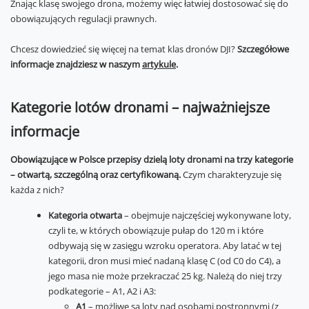
Znając klasę swojego drona, możemy więc łatwiej dostosować się do
obowiązujących regulacji prawnych.
Chcesz dowiedzieć się więcej na temat klas dronów DJI?
Szczegółowe
informacje znajdziesz w naszym
artykule
.
Kategorie lotów dronami – najważniejsze
informacje
Obowiązujące w Polsce przepisy dzielą loty dronami na trzy kategorie
– otwartą, szczególną oraz certyfikowaną.
Czym charakteryzuje się
każda z nich?
Kategoria otwarta
– obejmuje najczęściej wykonywane loty,
czyli te, w których obowiązuje pułap do 120 m i które
odbywają się w zasięgu wzroku operatora. Aby latać w tej
kategorii, dron musi mieć nadaną klasę C (od C0 do C4), a
jego masa nie może przekraczać 25 kg. Należą do niej trzy
podkategorie – A1, A2 i A3:
A1
– możliwe są loty nad osobami postronnymi (z