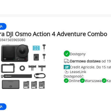
JA
a DJI Osmo Action 4 Adventure Combo
 6941565965080
Dostępny
Darmowa dostawa
od 19
Credit Agricole.
LeaseLink
Dostępność:
Online
Warszawa
Ka
JA