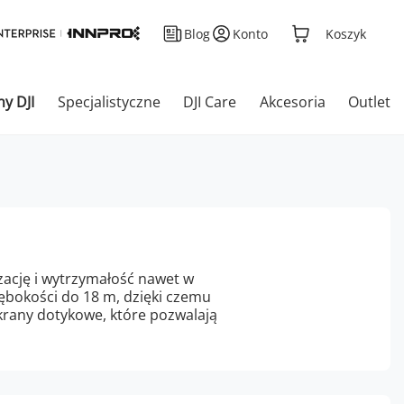
Blog
Konto
Koszyk
ny DJI
Specjalistyczne
DJI Care
Akcesoria
Outlet
zację i wytrzymałość nawet w
ębokości do 18 m, dzięki czemu
krany dotykowe, które pozwalają