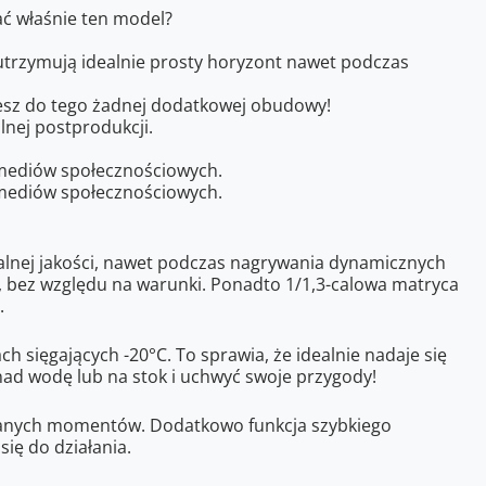
ać właśnie ten model?
 utrzymują idealnie prosty horyzont nawet podczas
esz do tego żadnej dodatkowej obudowy!
lnej postprodukcji.
o mediów społecznościowych.
o mediów społecznościowych.
ealnej jakości, nawet podczas nagrywania dynamicznych
e, bez względu na warunki. Ponadto 1/1,3-calowa matryca
.
 sięgających -20°C. To sprawia, że idealnie nadaje się
 nad wodę lub na stok i uchwyć swoje przygody!
mnianych momentów. Dodatkowo funkcja szybkiego
ię do działania.