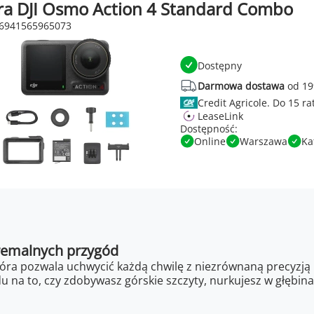
a DJI Osmo Action 4 Standard Combo
 6941565965073
Dostępny
Darmowa dostawa
od 19
Credit Agricole.
LeaseLink
Dostępność:
Online
Warszawa
Ka
remalnych przygód
ra pozwala uchwycić każdą chwilę z niezrównaną precyzją 
u na to, czy zdobywasz górskie szczyty, nurkujesz w głębin