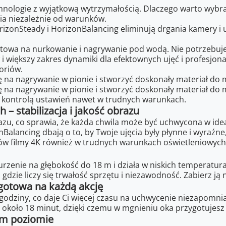
chnologie z wyjątkową wytrzymałością. Dlaczego warto wybr
cia niezależnie od warunków.
orizonSteady i HorizonBalancing eliminują drgania kamery i
towa na nurkowanie i nagrywanie pod wodą. Nie potrzebuj
i większy zakres dynamiki dla efektownych ujęć i profesjona
oriów.
ę na nagrywanie w pionie i stworzyć doskonały materiał d
ę na nagrywanie w pionie i stworzyć doskonały materiał d
i kontrolą ustawień nawet w trudnych warunkach.
– stabilizacja i jakość obrazu
razu, co sprawia, że każda chwila może być uchwycona w id
Balancing dbają o to, by Twoje ujęcia były płynne i wyraźn
w filmy 4K również w trudnych warunkach oświetleniowych
enie na głębokość do 18 m i działa w niskich temperaturach
gdzie liczy się trwałość sprzętu i niezawodność. Zabierz ją
 gotowa na każdą akcję
 godziny, co daje Ci więcej czasu na uchwycenie niezapo
koło 18 minut, dzięki czemu w mgnieniu oka przygotujesz s
ym poziomie