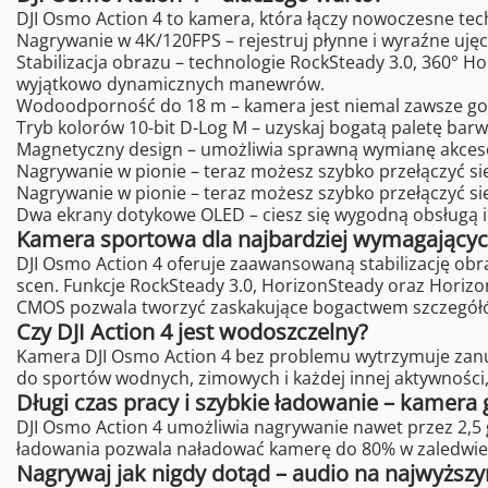
DJI Osmo Action 4 to kamera, która łączy nowoczesne te
Nagrywanie w 4K/120FPS – rejestruj płynne i wyraźne uję
Stabilizacja obrazu – technologie RockSteady 3.0, 360° H
wyjątkowo dynamicznych manewrów.
Wodoodporność do 18 m – kamera jest niemal zawsze go
Tryb kolorów 10-bit D-Log M – uzyskaj bogatą paletę barw 
Magnetyczny design – umożliwia sprawną wymianę akces
Nagrywanie w pionie – teraz możesz szybko przełączyć si
Nagrywanie w pionie – teraz możesz szybko przełączyć si
Dwa ekrany dotykowe OLED – ciesz się wygodną obsługą 
Kamera sportowa dla najbardziej wymagających 
DJI Osmo Action 4 oferuje zaawansowaną stabilizację ob
scen. Funkcje RockSteady 3.0, HorizonSteady oraz Horizon
CMOS pozwala tworzyć zaskakujące bogactwem szczegółó
Czy DJI Action 4 jest wodoszczelny?
Kamera DJI Osmo Action 4 bez problemu wytrzymuje zanurz
do sportów wodnych, zimowych i każdej innej aktywności, 
Długi czas pracy i szybkie ładowanie – kamera
DJI Osmo Action 4 umożliwia nagrywanie nawet przez 2,5
ładowania pozwala naładować kamerę do 80% w zaledwie o
Nagrywaj jak nigdy dotąd – audio na najwyższ