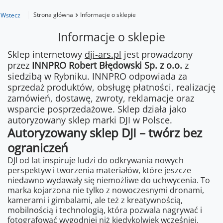
Strona główna
Informacje o sklepie
Wstecz
Informacje o sklepie
Sklep internetowy
dji-ars.pl
jest prowadzony
przez
INNPRO Robert Błędowski Sp. z o.o.
z
siedzibą w Rybniku. INNPRO odpowiada za
sprzedaż produktów, obsługę płatności, realizację
zamówień, dostawę, zwroty, reklamacje oraz
wsparcie posprzedażowe. Sklep działa jako
autoryzowany sklep marki DJI w Polsce.
Autoryzowany sklep DJI – twórz bez
ograniczeń
DJI od lat inspiruje ludzi do odkrywania nowych
perspektyw i tworzenia materiałów, które jeszcze
niedawno wydawały się niemożliwe do uchwycenia. To
marka kojarzona nie tylko z nowoczesnymi dronami,
kamerami i gimbalami, ale też z kreatywnością,
mobilnością i technologią, która pozwala nagrywać i
fotografować wygodniej niż kiedykolwiek wcześniej.