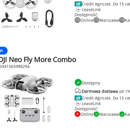
Credit Agricole.
LeaseLink
Dostępność:
Online
Warszawa
Ka
JA
DJI Neo Fly More Combo
 6941565988294
Dostępny
Darmowa dostawa
od 19
Credit Agricole.
LeaseLink
Dostępność:
Online
Warszawa
Ka