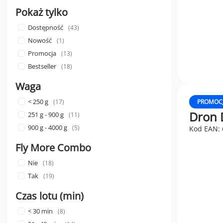
Pokaż tylko
Dostępność
43
Nowość
1
Promocja
13
Bestseller
18
Waga
< 250 g
17
PROMOC
Dron D
251 g - 900 g
11
900 g - 4000 g
5
Kod EAN:
Fly More Combo
Nie
18
Tak
19
Czas lotu (min)
< 30 min
8