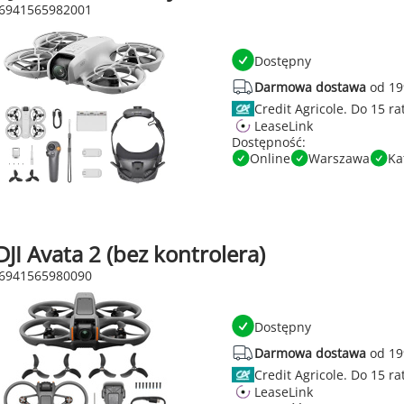
 6941565982001
Dostępny
Darmowa dostawa
od 19
Credit Agricole.
LeaseLink
Dostępność:
Online
Warszawa
Ka
JI Avata 2 (bez kontrolera)
 6941565980090
Dostępny
Darmowa dostawa
od 19
Credit Agricole.
LeaseLink