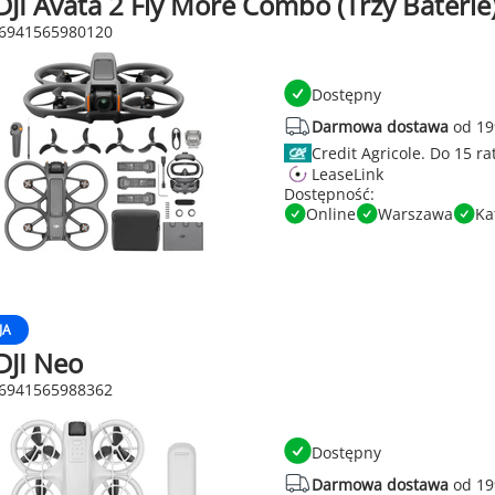
JI Avata 2 Fly More Combo (Trzy Baterie
 6941565980120
Dostępny
Darmowa dostawa
od 19
Credit Agricole.
LeaseLink
Dostępność:
Online
Warszawa
Ka
JA
DJI Neo
 6941565988362
Dostępny
Darmowa dostawa
od 19