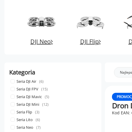
DJI Neo
DJI Flip
D
Kategoria
Najleps
Seria DJI Air
6
Seria DJI FPV
15
Seria DJI Mavic
5
PROMOC
Dron D
Seria DJI Mini
12
Seria Flip
3
Kod EAN:
Seria Lito
6
Seria Neo
7