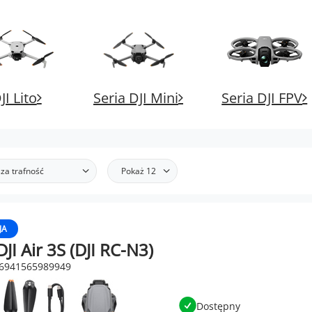
JI Lito
Seria DJI Mini
Seria DJI FPV
za trafność
Pokaż 12
JA
JI Air 3S (DJI RC-N3)
 6941565989949
Dostępny