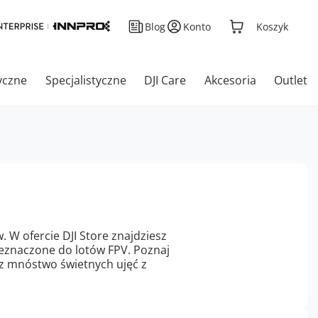
Blog
Konto
Koszyk
yczne
Specjalistyczne
DJI Care
Akcesoria
Outlet
 W ofercie DJI Store znajdziesz
eznaczone do lotów FPV. Poznaj
wórz mnóstwo świetnych ujęć z