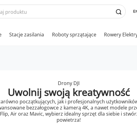
e
Stacje zasilania
Roboty sprzątające
Rowery Elektr
Drony DJI
Uwolnij swoją kreatywność
zarówno początkujących, jak i profesjonalnych użytkowników.
aawansowane bezzałogowce z kamerą 4K, a nawet modele prz
, Flip, Air oraz Mavic, wybierz idealny sprzęt dla siebie i st
powietrza!