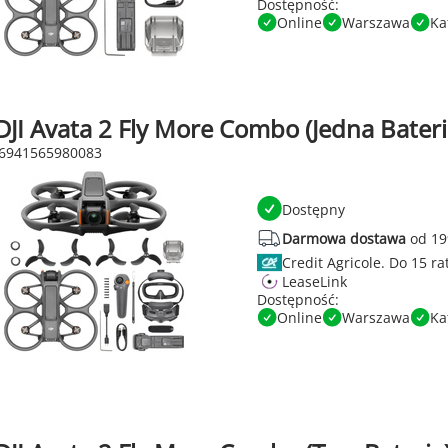
Dostępność:
Online
Warszawa
Ka
JI Avata 2 Fly More Combo (Jedna Bateri
 6941565980083
Dostępny
Darmowa dostawa
od 19
Credit Agricole.
LeaseLink
Dostępność:
Online
Warszawa
Ka