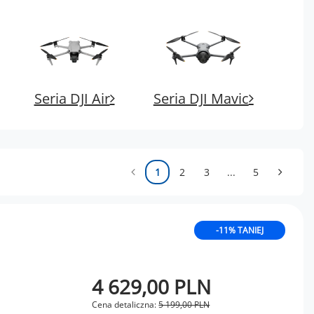
Seria DJI Air
Seria DJI Mavic
1
2
3
...
5
-11% TANIEJ
4 629,00 PLN
Cena detaliczna:
5 199,00 PLN