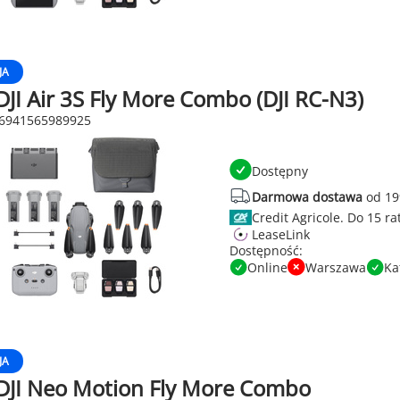
JA
JI Air 3S Fly More Combo (DJI RC-N3)
 6941565989925
Dostępny
Darmowa dostawa
od 19
Credit Agricole.
LeaseLink
Dostępność:
Online
Warszawa
Ka
JA
DJI Neo Motion Fly More Combo