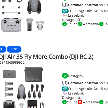
Darmowa dostawa
od 19
Credit Agricole.
LeaseLink
Dostępność:
Online
Warszawa
Ka
JA
BEST
JI Air 3S Fly More Combo (DJI RC 2)
 6941565989932
Dostępny
Darmowa dostawa
od 19
Credit Agricole.
LeaseLink
Dostępność:
Online
Warszawa
Ka