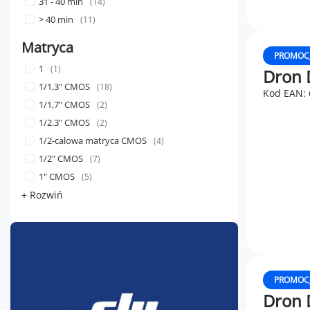
31 - 40 min
14
> 40 min
11
Matryca
PROMOC
1
1
Dron D
1/1,3" CMOS
18
Kod EAN:
1/1,7" CMOS
2
1/2.3" CMOS
2
1/2-calowa matryca CMOS
4
1/2" CMOS
7
1" CMOS
5
+ Rozwiń
PROMOC
Dron 