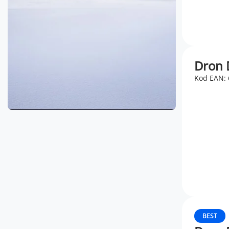
Dron D
Kod EAN:
BEST