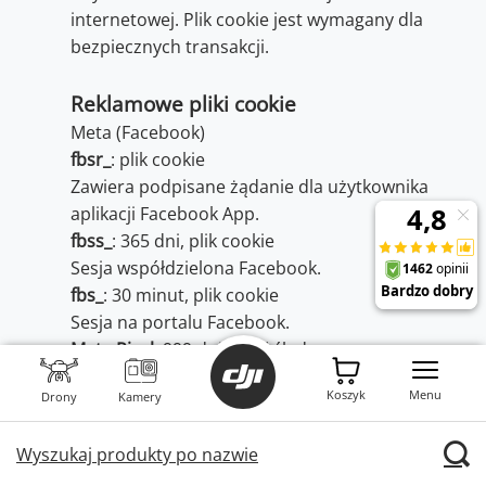
internetowej. Plik cookie jest wymagany dla
bezpiecznych transakcji.
Reklamowe pliki cookie
Meta (Facebook)
fbsr_
: plik cookie
Zawiera podpisane żądanie dla użytkownika
aplikacji Facebook App.
fbss_
: 365 dni, plik cookie
Sesja współdzielona Facebook.
fbs_
: 30 minut, plik cookie
Sesja na portalu Facebook.
Meta Pixel
: 999 dni, pixel śledzący
Meta Pixel to kawałek kodu, który pozwala
Koszyk
Menu
Drony
Kamery
mierzyć skuteczność reklamy poprzez
zrozumienie działań podejmowanych przez
Wyszukaj produkty po nazwie
użytkowników strony i pozwala upewnić się, że
reklamy sklepu są wyświetlane właściwym