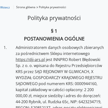
Strona główna
Polityka prywatności
Wstecz
Polityka prywatności
§ 1
POSTANOWIENIA OGÓLNE
Administratorem danych osobowych zbieranych
za pośrednictwem Sklepu internetowego
https://dji-ars.pl
jest INNPRO Robert Błędowski
Sp. z o. o. wpisana do Rejestru Przedsiębiorców
KRS przez SĄD REJONOWY W GLIWICACH, X
WYDZIAŁ GOSPODARCZY KRAJOWEGO REJESTRU
SĄDOWEGO pod numerem KRS: 0000944160,
kapitał zakładowy w całości opłacony: 2 200
000,00 zł, miejsce siedziby i adres do doręczeń:
44-200 Rybnik, ul. Rudzka 65c, NIP: 6423234719,
REGON: 520852137, adres poczty elektronicznej