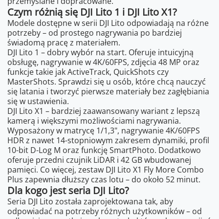
przemyślane i dopracowane.
Czym różnią się DJI Lito 1 i DJI Lito X1?
Modele dostępne w serii DJI Lito odpowiadają na różne
potrzeby – od prostego nagrywania po bardziej
świadomą pracę z materiałem.
DJI Lito 1 – dobry wybór na start. Oferuje intuicyjną
obsługę, nagrywanie w 4K/60FPS, zdjęcia 48 MP oraz
funkcje takie jak ActiveTrack, QuickShots czy
MasterShots. Sprawdzi się u osób, które chcą nauczyć
się latania i tworzyć pierwsze materiały bez zagłębiania
się w ustawienia.
DJI Lito X1 – bardziej zaawansowany wariant z lepszą
kamerą i większymi możliwościami nagrywania.
Wyposażony w matrycę 1/1,3", nagrywanie 4K/60FPS
HDR z nawet 14-stopniowym zakresem dynamiki, profil
10-bit D-Log M oraz funkcję SmartPhoto. Dodatkowo
oferuje przedni czujnik LiDAR i 42 GB wbudowanej
pamięci. Co więcej, zestaw DJI Lito X1 Fly More Combo
Plus zapewnia dłuższy czas lotu – do około 52 minut.
Dla kogo jest seria DJI Lito?
Seria DJI Lito została zaprojektowana tak, aby
odpowiadać na potrzeby różnych użytkowników – od