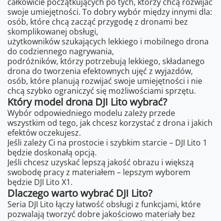
całkowicie początkujących po tych, którzy chcą rozwijać
swoje umiejętności. To dobry wybór między innymi dla:
osób, które chcą zacząć przygodę z dronami bez
skomplikowanej obsługi,
użytkowników szukających lekkiego i mobilnego drona
do codziennego nagrywania,
podróżników, którzy potrzebują lekkiego, składanego
drona do tworzenia efektownych ujęć z wyjazdów,
osób, które planują rozwijać swoje umiejętności i nie
chcą szybko ograniczyć się możliwościami sprzętu.
Który model drona DJI Lito wybrać?
Wybór odpowiedniego modelu zależy przede
wszystkim od tego, jak chcesz korzystać z drona i jakich
efektów oczekujesz.
Jeśli zależy Ci na prostocie i szybkim starcie – DJI Lito 1
będzie doskonałą opcją.
Jeśli chcesz uzyskać lepszą jakość obrazu i większą
swobodę pracy z materiałem – lepszym wyborem
będzie DJI Lito X1.
Dlaczego warto wybrać DJI Lito?
Seria DJI Lito łączy łatwość obsługi z funkcjami, które
pozwalają tworzyć dobre jakościowo materiały bez