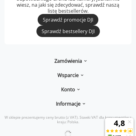
wiesz, na jaki się zdecydować, sprawdź naszą
listę bestsellerów.
Sprawdź promocje DJI
Sprawdź bestsellery DJI
Zamówienia
Wsparcie
Konto
Informacje
W sklepie prezentujemy ceny brutto (z VAT).
Stawki VAT dla konsumentów z
kraju:
Polska
.