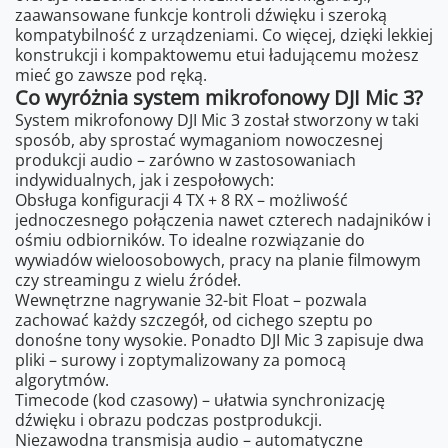
zaawansowane funkcje kontroli dźwięku i szeroką
kompatybilność z urządzeniami. Co więcej, dzięki lekkiej
konstrukcji i kompaktowemu etui ładującemu możesz
mieć go zawsze pod ręką.
Co wyróżnia system mikrofonowy DJI Mic 3?
System mikrofonowy DJI Mic 3 został stworzony w taki
sposób, aby sprostać wymaganiom nowoczesnej
produkcji audio – zarówno w zastosowaniach
indywidualnych, jak i zespołowych:
Obsługa konfiguracji 4 TX + 8 RX – możliwość
jednoczesnego połączenia nawet czterech nadajników i
ośmiu odbiorników. To idealne rozwiązanie do
wywiadów wieloosobowych, pracy na planie filmowym
czy streamingu z wielu źródeł.
Wewnętrzne nagrywanie 32-bit Float – pozwala
zachować każdy szczegół, od cichego szeptu po
donośne tony wysokie. Ponadto DJI Mic 3 zapisuje dwa
pliki – surowy i zoptymalizowany za pomocą
algorytmów.
Timecode (kod czasowy) – ułatwia synchronizację
dźwięku i obrazu podczas postprodukcji.
Niezawodna transmisja audio – automatyczne