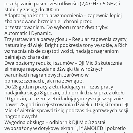
przełączanie pasm częstotliwości (2,4 GHz / 5 GHz) i
stabilny zasięg do 400 m.
Adaptacyjna kontrola wzmocnienia – zapewnia lepiej
zbalansowane brzmienie i chroni przed
przesterowaniem. Do wyboru masz dwa tryby:
Automatic i Dynamic.
Trzy ustawienia barwy głosu – Regular zapewnia czysty,
naturalny dźwięk, Bright podkreśla tony wysokie, a Rich
wzmacnia niskie częstotliwości, nadając nagraniom
pełniejszy charakter.
Dwa poziomy redukcji szumów – DJI Mic 3 skutecznie
eliminuje niepożądane dźwięki tła w różnych
warunkach nagraniowych, zarówno w
pomieszczeniach, jak i na zewnątrz.
Do 28 godzin pracy z etui ładującym – czas pracy
nadajnika sięga 8 godzin, odbiornik działa przez około
10 godzin, a razem z etui ładującym zyskujesz łącznie
nawet 28 godzin rejestrowania dźwięku. Dzięki temu DJI
Mic 3 świetnie sprawdzi się podczas długotrwałych sesji
nagraniowych!
Wygodna obsługa – odbiornik DJI Mic 3 został
wyposażony w dotykowy ekran 1,1″ AMOLED i pokrętło