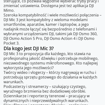
sterujące, co pozwala wygodnie wybierać tryby pracy i
zmieniać ustawienia. Dostępna jest też aplikacja DJI
Mimo.
Szeroka kompatybilność i wiele możliwości połączenia –
DJI Mic 3 jest kompatybilny z wieloma modelami
smartfonów, aparatów, kamer i laptopów, a jego
nadajnik może łączyć się bezpośrednio z telefonami i
wybranymi urządzeniami DJI, takimi jak DJI Osmo 360,
DJI Osmo Action 5 Pro, DJI Osmo Action 4 i DJI Osmo
Pocket 3.
Dla kogo jest DJI Mic 3?
DJI Mic 3 to propozycja dla każdego, kto stawia na
profesjonalną jakość dźwięku i potrzebuje mobilnego,
niezawodnego systemu mikrofonowego. Kto najlepiej
wykorzysta jego możliwości?
Twórcy wideo i vlogerzy – którzy nagrywają w ruchu i
potrzebują sprzętu gotowego do działania w każdych
warunkach.
Podcasterzy i streamerzy – szukający czystego,
wyraźnego brzmienia bez dodatkowej obróbki.
Dziennikarze i reporterzy terenowi – pracujący w
dynamicznych i nieprzewidywalnych warunkach.