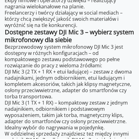
Ekipy filmowe i operatorzy dźwięku – realizujący
nagrania wielokanałowe na planie.
Freelancerzy i twórcy działający w social mediach –
którzy chcą zwiększyć jakość swoich materiałów i
wyróżnić się na tle konkurencji.
Dostępne zestawy DJI Mic 3 – wybierz system
mikrofonowy dla siebie
Bezprzewodowy system mikrofonowy DJI Mic 3 jest
dostępny w różnych konfiguracjach – od
kompaktowego zestawu podstawowego po pełne
rozwiązanie do pracy z wieloma źródłami:
DJI Mic 3 (2 TX + 1 RX + etui ładujące) – zestaw z dwoma
nadajnikami, jednym odbiornikiem, etui ładującym i
kompletem akcesoriów, takich jak klipsy magnetyczne,
osłony przeciwwietrzne, adapter do smartfonów czy
torba transportowa.
DJI Mic 3 (1 TX + 1 RX) – kompaktowy zestaw z jednym
nadajnikiem, odbiornikiem i podstawowym
wyposażeniem, takim jak torba, magnetyczny klips,
adapter do smartfonów czy osłony przeciwwietrzne.
Idealny wybór do nagrywania w pojedynkę.
W oddzielnej sprzedaży znajdziesz też między innymi