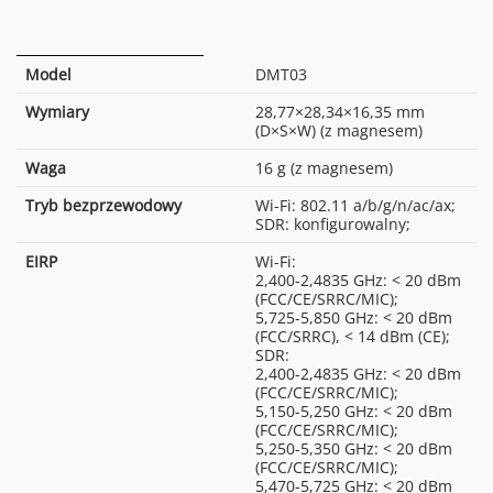
Waga
Waga
25,1 g
164,1 g (tylko etui ładujące)
wyłączony: 20 Hz-20 kHz
poziomie mniejszym niż 1
(nagrywanie z kompresją);
klatka w ciągu 24 godzin*
Tryb bezprzewodowy
Rodzaj akumulatora
Wi-Fi: 802.11 a/b/g/n/ac/ax;
Li-ion
Filtr dolnoprzepustowy
*Zmierzono przy użyciu DJI
SDR: konfigurowalny;
wyłączony: 20 Hz-24 kHz
Mic 3 (2 TX + 1 RX + etui
Model
DMT03
Pojemność akumulatora
1950 mAh
(nagrywanie bezstratne);
ładujące), w środowisku
EIRP
Wi-Fi:
Filtr dolnoprzepustowy
wolnym od zakłóceń
Wymiary
28,77×28,34×16,35 mm
Energia akumulatora
2,400-2,4835 GHz: < 20 dBm
7,55 Wh
włączony: 100 Hz-20 kHz
elektromagnetycznych, przy
(D×S×W) (z magnesem)
(FCC/CE/SRRC/MIC);
(nagrywanie z kompresją);
ciągłym zasilaniu nadajników
3,87 V
5,725-5,850 GHz: < 20 dBm
Filtr dolnoprzepustowy
i odbiornika, po
Waga
16 g (z magnesem)
(FCC/SRRC), < 14 dBm (CE);
włączony: 100 Hz-24 kHz
synchronizacji kodu
Maks. 5 V, 1,5-2 A
SDR:
(nagrywanie bezstratne);
czasowego oraz podczas 24
Tryb bezprzewodowy
Wi-Fi: 802.11 a/b/g/n/ac/ax;
2,400-2,4835 GHz: < 20 dBm
godzin nieprzerwanego
SDR: konfigurowalny;
Czułość mikrofonu
Od 5°C do 40°C (od 41°F do
(FCC/CE/SRRC/MIC);
Kapsuła mikrofonowa: -36±1
nagrywania.
104°F)
5,150-5,250 GHz: < 20 dBm
dBV@1 kHz, 94 dB SPL
EIRP
Wi-Fi:
Wejście
(FCC/CE/SRRC/MIC);
LTC
2,400-2,4835 GHz: < 20 dBm
Stosunek sygnału do szumu
Od 5°C do 45°C (od 41°F do
5,250-5,350 GHz: < 20 dBm
72 dB
(FCC/CE/SRRC/MIC);
(SNR)
Port wejściowy
113°F)
(FCC/CE/SRRC/MIC);
3,5 mm TRS
5,725-5,850 GHz: < 20 dBm
5,470-5,725 GHz: < 20 dBm
(FCC/SRRC), < 14 dBm (CE);
Maks. poziom ciśnienia
Ok. 1,5 h
Nie więcej niż +6 dBu
(FCC/CE/MIC);
126 dB SPL@1% THD
SDR:
akustycznego (SPL)
5,725-5,850 GHz: < 20 dBm
130 dB SPL@10% THD
2,400-2,4835 GHz: < 20 dBm
W pełni naładowane etui
LTC, Audio-TC
(FCC/SRRC), < 14 dBm (CE);
(FCC/CE/SRRC/MIC);
Częstotliwość próbkowania
ładujące może całkowicie
*Dozwolone częstotliwości
48 kHz
5,150-5,250 GHz: < 20 dBm
naładować dwa nadajniki i
3,5 mm TRS, USB-C
pracy różnią się w zależności
(FCC/CE/SRRC/MIC);
jeden odbiornik jednocześnie
32-bit float/24-bit
od kraju i regionu.
5,250-5,350 GHz: < 20 dBm
około 2,4 raza.
(przełączane)
0,5 Vp-p
Szczegółowe informacje
(FCC/CE/SRRC/MIC);
znajdziesz w lokalnych
5,470-5,725 GHz: < 20 dBm