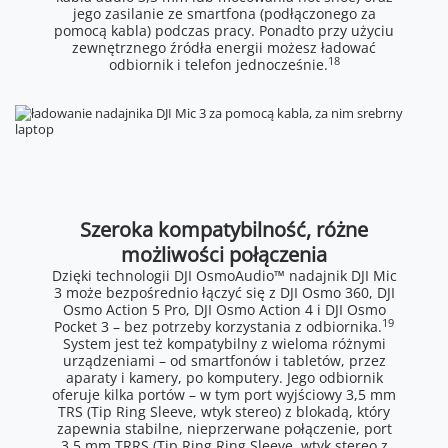
jego zasilanie ze smartfona (podłączonego za
pomocą kabla) podczas pracy. Ponadto przy użyciu
zewnętrznego źródła energii możesz ładować
18
odbiornik i telefon jednocześnie.
Szeroka kompatybilność, różne
możliwości połączenia
Dzięki technologii DJI OsmoAudio™ nadajnik DJI Mic
3 może bezpośrednio łączyć się z DJI Osmo 360, DJI
Osmo Action 5 Pro, DJI Osmo Action 4 i DJI Osmo
19
Pocket 3 – bez potrzeby korzystania z odbiornika.
System jest też kompatybilny z wieloma różnymi
urządzeniami – od smartfonów i tabletów, przez
aparaty i kamery, po komputery. Jego odbiornik
oferuje kilka portów – w tym port wyjściowy 3,5 mm
TRS (Tip Ring Sleeve, wtyk stereo) z blokadą, który
zapewnia stabilne, nieprzerwane połączenie, port
3,5 mm TRRS (Tip Ring Ring Sleeve, wtyk stereo z