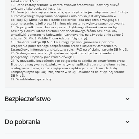
kabel audio 3,5 mm.
16. Dane zostały zebrane w kontrolowanym środowisku i powinny służyć
wyłącznie jako punkt odniesienia.
17. Funkcja działa wyłącznie wtedy, gdy urządzenie jest włączone. Jeśli funkcja
automatycznego wyłączania nadajnika i odbiornika jest aktywowana w
aplikacji DJI Mimo lub na ekranie odbiornika, oba urządzenia wyłączą się
automatycznie, jeżeli przez 15 minut nie zostanie wykryty sygnał parowania.
18. W przypadku smartfonów z portem Lightning odbiornik nie może być
zasilany z akumulatora telefonu bez dodatkowego źródła zasilania. Aby
umożliwić jednoczesne ładowanie i użytkowanie, należy oddzielnie zakupić
adapter DJI Mic 3 Mobile Phone Adapter (Lightning).
19. Niektóre funkcje DJI Mic 3 nie mogą być konfigurowane z poziomu
urządzenia podłączonego bezpośrednio przez ekosystem OsmoAudio™.
Szczegółowe informacje znajdziesz w sekcji FAQ na oficjalnej stronie DJI Mic 3.
20. W danym momencie tylko jeden nadajnik może być bezpośrednio
podłączony i używany jako źródło dźwięku.
21. W przypadku bezpośredniego połączenia nadajnika ze smartfonem przez
Bluetooth, nagrywanie dźwięku w natywnej aplikacji aparatu telefonu nie jest
obsługiwane. Funkcja działa wyłącznie z aplikacjami firm trzecich. Listę
kompatybilnych aplikacji znajdziesz w sekcji Downloads na oficjalnej stronie
DJI Mic 3.
22. W oddzielnej sprzedaży.
Bezpieczeństwo
Do pobrania