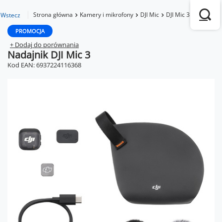
Strona główna
Kamery i mikrofony
DJI Mic
DJI Mic 3
Nadajnik 
Wstecz
PROMOCJA
+ Dodaj do porównania
Nadajnik DJI Mic 3
Kod EAN: 6937224116368