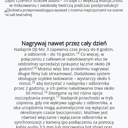
zapis czterech ścieżek audio.
To daje Ci większą elastyczność
w miksowaniu i swobodę twórczą podczas postprodukcji!
Nagrywaj nawet przez cały dzień
Nadajnik DJI Mic 3 zapewnia czas pracy do 8 godzin,
13
a odbiornik – do 10 godzin.
Co więcej, w
połączeniu z całkowicie naładowanym etui (w
oddzielnej sprzedaży) zyskujesz łącznie około 28
14
godzin!
Możesz więc bez problemu nagrywać
długie filmy lub streamować. Dodatkowo system
obsługuje szybkie ładowanie – wystarczy około 5
15
minut,
aby korzystać z nadajnika i odbiornika
przez 2 godziny, a ich pełne naładowanie trwa około
16
50 minut.
Dostępne są też różne opcje
17
oszczędzania energii.
Nadajnik przechodzi w tryb
uśpienia, gdy nie wykrywa sygnału z odbiornika, a
oba urządzenia mogą automatycznie się wyłączać po
określonym czasie bezczynności. Możliwe jest
również włączanie i wyłączanie odbiornika w
synchronizacji z kamerą (po podłączeniu za pomocą
kabla audio 3,5 mm lub mocowania hot shoe) oraz