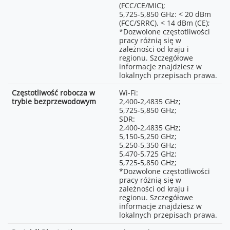
-
przepisach prawa.
(FCC/CE/MIC);
5,725-5,850 GHz: < 20 dBm
Częstotliwość robocza Wi-Fi:
2,400-2,4835 GHz;
(FCC/SRRC), < 14 dBm (CE);
22 dBA
5,725-5,850 GHz;
*Dozwolone częstotliwości
SDR:
pracy różnią się w
Maks. moc wyjściowa: 20
2,400-2,4835 GHz;
zależności od kraju i
mW@1 kHz, 32 Ω
5,150-5,250 GHz;
regionu. Szczegółowe
5,250-5,350 GHz;
informacje znajdziesz w
400 m
5,470-5,725 GHz;
lokalnych przepisach prawa.
*Zmierzono przy użyciu
5,725-5,850 GHz;
zestawu DJI Mic 3 (2 TX + 1 RX
*Dozwolone częstotliwości
Częstotliwość robocza w
Wi-Fi:
+ etui ładujące), z wyłączoną
pracy różnią się w zależności
trybie bezprzewodowym
2,400-2,4835 GHz;
funkcją Lossless Audio, w
od kraju i regionu.
5,725-5,850 GHz;
otwartym, niezabudowanym
Szczegółowe informacje
SDR:
środowisku wolnym od
znajdziesz w lokalnych
2,400-2,4835 GHz;
zakłóceń.
przepisach prawa.
5,150-5,250 GHz;
80 m
5,250-5,350 GHz;
Protokół Bluetooth
*Zmierzono przy użyciu
Bluetooth 5.4
5,470-5,725 GHz;
zestawu DJI Mic 3 (2 TX + 1 RX
5,725-5,850 GHz;
Częstotliwość robocza
+ etui ładujące) w środowisku
2,400-2,4835 GHz
*Dozwolone częstotliwości
Bluetooth
laboratoryjnym symulującym
pracy różnią się w
wysoki poziom zakłóceń, bez
zależności od kraju i
Moc nadajnika Bluetooth
utraty pakietów i z czystym,
BLE: < 10 dBm
regionu. Szczegółowe
(EIRP)
wysokiej jakości dźwiękiem.
informacje znajdziesz w
lokalnych przepisach prawa.
Li-ion