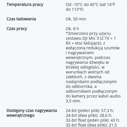
nadajnikami podłączonymi
Temperatura pracy
Od -10°C do 45°C (od 14°F
do odbiornika, a
do 113°F)
odbiornikiem podłączonym
do kamery przez kabel audio
Czas ładowania
Ok. 50 min
3,5 mm.
Czas pracy
Ok. 8 h
*Zmierzono przy użyciu
zestawu DJI Mic 3 (2 TX + 1
RX + etui ładujące), z
wyłączoną redukcją szumów
i nagrywaniem
wewnętrznym, podczas
nagrywania dźwięku w
bliskiej odległości, w
warunkach wolnych od
zakłóceń, z dwoma
nadajnikami podłączonymi
do odbiornika, a
odbiornikiem podłączonym
do kamery przez kabel audio
3,5 mm.
Dostępny czas nagrywania
24-bit (jeden plik): 57,3 h;
wewnętrznego
24-bit (dwa pliki): 28,6 h;
32-bit float (jeden plik): 43 h;
32-bit float (dwa pliki): 21,5