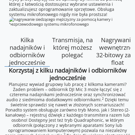
której z łatwością dostosujesz wybrane ustawienia i
zaktualizujesz oprogramowanie sprzętowe. Obsługa
systemu mikrofonowego nigdy nie była prostsza!
Kilka
Transmisja, na
Nagrywanie
nadajników i
której możesz
wewnętrzne 
odbiorników
polegać
32-bitowy zap
jednocześnie
float
Korzystaj z kilku nadajników i odbiorników
jednocześnie
Planujesz wywiad grupowy lub pracę z kilkoma kamerami?
Żaden problem – odbiornik DJI Mic 3 może łączyć się z
czterema nadajnikami jednocześnie oraz synchronizować
2
audio z siedmioma dodatkowymi odbiornikami.
Dzięki temu
świetnie sprawdzi się nawet w złożonych scenariuszach!
Ponadto system obsługuje zarówno tryb Mono, jak i Stereo (2-
kanałowy) – rejestruj dźwięk z każdego transmitera razem lub
osobno! Dostępny jest też tryb Quadraphonic, w którym
odbiornik (połączony z wybranymi aparatami Sony lub
oprogramowaniem komputerowym) pozwala na niezależny
2