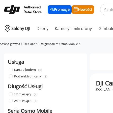
Promocje
Nowości
Salony DJI
Drony
Kamery i mikrofony
Gimbal
Strona główna
DJI Care
Do gimbali
Osmo Mobile 8
Usługa
Karta z kodem
1
Kod elektroniczny
2
DJI Ca
Długość Usługi
Kod EAN:
12 miesięcy
2
24 miesiące
1
Seria Osmo Mobile