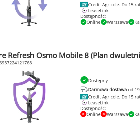
Credit Agricole.
LeaseLink
Dostępność:
Online
Warszawa
Ka
re Refresh Osmo Mobile 8 (Plan dwuletni)
 6937224121768
Dostępny
Darmowa dostawa
od 19
Credit Agricole.
LeaseLink
Dostępność:
Online
Warszawa
Ka