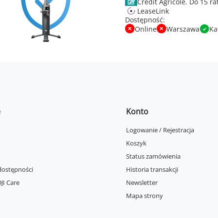
Credit Agricole.
LeaseLink
Dostępność:
Online
Warszawa
Ka
e
Konto
Logowanie / Rejestracja
Koszyk
Status zamówienia
dostępności
Historia transakcji
JI Care
Newsletter
Mapa strony