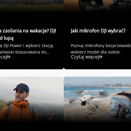
a zasilania na wakacje? DJI
Jaki mikrofon DJI wybrać?
d lupą
ę DJI Power i wybierz stację
Poznaj mikrofony bezprzewodo
najlepiej dopasowaną do
wybierz model dla siebie.
ęcej
Czytaj więcej
rzeb.