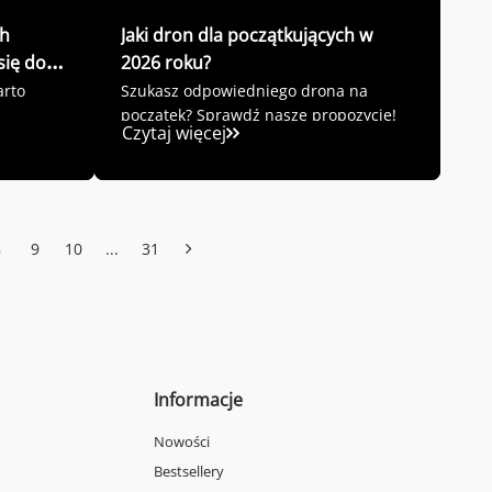
ch
Jaki dron dla początkujących w
się do
2026 roku?
arto
Szukasz odpowiedniego drona na
początek? Sprawdź nasze propozycje!
Czytaj więcej
8
9
10
...
31
Informacje
Nowości
Bestsellery