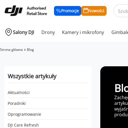
Promocje
Nowości
Salony DJI
Drony
Kamery i mikrofony
Gimbal
Strona główna
Blog
Wszystkie artykuły
Bl
Aktualności
Zachę
artyku
Poradniki
wyjaśn
produk
Oprogramowanie
DJI Care Refresh