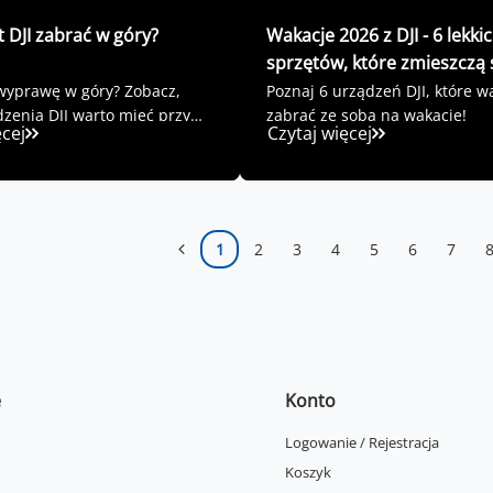
t DJI zabrać w góry?
Wakacje 2026 z DJI - 6 lekki
sprzętów, które zmieszczą 
plecaka
wyprawę w góry? Zobacz,
Poznaj 6 urządzeń DJI, które w
dzenia DJI warto mieć przy
zabrać ze sobą na wakacje!
ęcej
Czytaj więcej
1
2
3
4
5
6
7
e
Konto
Logowanie / Rejestracja
Koszyk