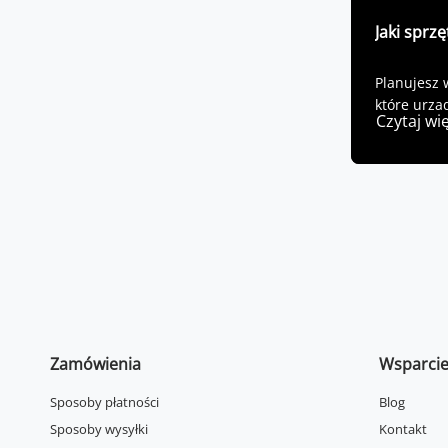
Jaki sprzę
Planujesz 
które urzą
Czytaj wi
sobie!
Zamówienia
Wsparci
Sposoby płatności
Blog
Sposoby wysyłki
Kontakt