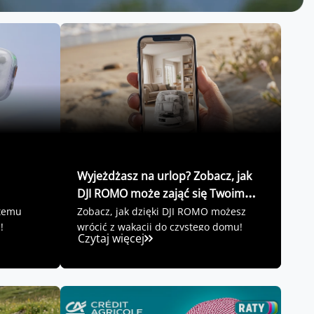
Wyjeżdżasz na urlop? Zobacz, jak
DJI ROMO może zająć się Twoim
domem
stemu
Zobacz, jak dzięki DJI ROMO możesz
!
wrócić z wakacji do czystego domu!
Czytaj więcej