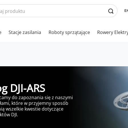
e
Stacje zasilania
Roboty sprzątające
Rowery Elektr
og DJI-ARS
camy do zapoznania się z naszymi
łami, które w przyjemny sposób
ią wszelkie kwestie dotyczące
tów DJI.