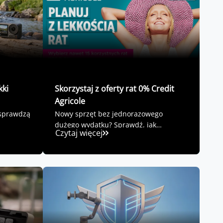
kki
Skorzystaj z oferty rat 0% Credit
Agricole
 sprawdzą
Nowy sprzęt bez jednorazowego
dużego wydatku? Sprawdź, jak
Czytaj więcej
skorzystać z rat 0%.