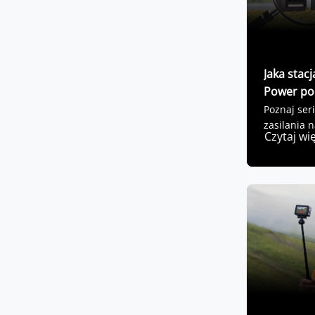
Jaka stacj
Power po
Poznaj seri
zasilania 
Czytaj wi
Twoich pot