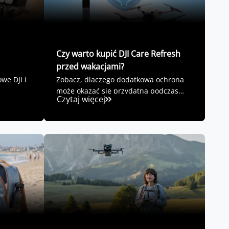
Czy warto kupić DJI Care Refresh
przed wakacjami?
we DJI i
Zobacz, dlaczego dodatkowa ochrona
może okazać się przydatna podczas
Czytaj więcej
wyjazdu!