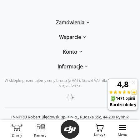
Zamówienia
Wsparcie
Konto
Informacje
W sklepie prezentujemy ceny brutto (z VAT).
Stawki VAT dla konsumentów z
kraju:
Polska
.
INNPRO Robert Błędowski sp. z o. o.,
Rudzka 65c
,
44-200
Rybnik
|
mail:
kontakt@dji-ars.pl
|
telefon:
734 734 920
|
NIP:
PL6423234719
|
KRS:
0000944160
Koszyk
Menu
Drony
Kamery