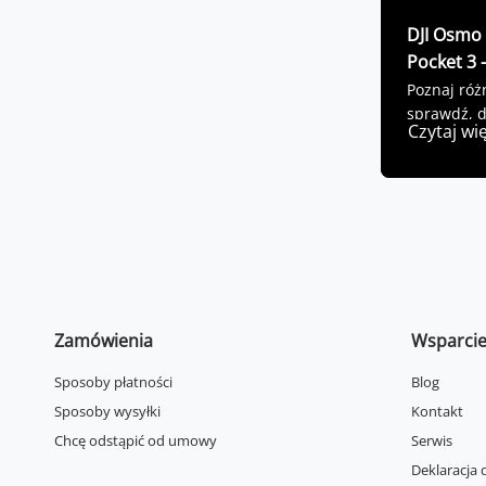
DJI Osmo 
Pocket 3 
Poznaj róż
sprawdź, d
Czytaj wi
najlepiej!
Zamówienia
Wsparci
Sposoby płatności
Blog
Sposoby wysyłki
Kontakt
Chcę odstąpić od umowy
Serwis
Deklaracja 