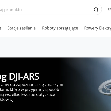
e
Stacje zasilania
Roboty sprzątające
Rowery Elektr
og DJI-ARS
camy do zapoznania się z naszymi
łami, które w przyjemny sposób
ią wszelkie kwestie dotyczące
tów DJI.