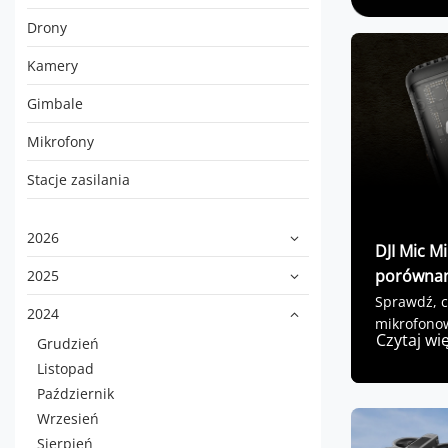
Drony
Kamery
Gimbale
Mikrofony
Stacje zasilania
2026
DJI Mic Mi
porównan
2025
Sprawdź, c
2024
mikrofonowe
Czytaj wi
Grudzień
Listopad
Październik
Wrzesień
Sierpień