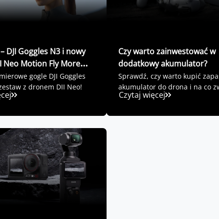
– DJI Goggles N3 i nowy
Czy warto zainwestować w
I Neo Motion Fly More
dodatkowy akumulator?
mierowe gogle DJI Goggles
Sprawdź, czy warto kupić zap
zestaw z dronem DJI Neo!
akumulator do drona i na co z
ęcej
Czytaj więcej
uwagę przy zakupie.