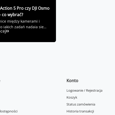
Action 5 Pro czy DJI Osmo
– co wybrać?
nice między kamerami i
o jakich zadań nadają się
ęcej
e
Konto
Logowanie / Rejestracja
Koszyk
Status zamówienia
dostępności
Historia transakcji