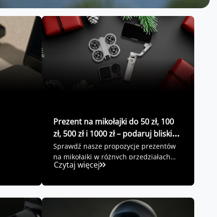
Prezent na mikołajki do 50 zł, 100
zł, 500 zł i 1000 zł – podaruj bliskim
radość z DJI
Sprawdź nasze propozycje prezentów
na mikołajki w różnych przedziałach
Czytaj więcej
cenowych!