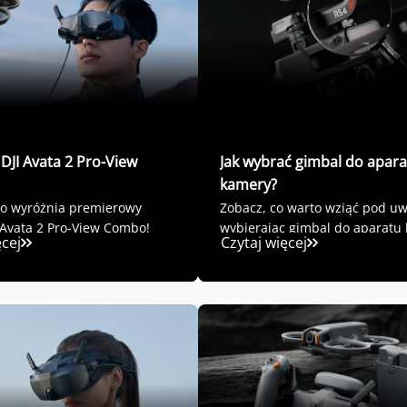
DJI Avata 2 Pro-View
Jak wybrać gimbal do apara
kamery?
co wyróżnia premierowy
Zobacz, co warto wziąć pod u
 Avata 2 Pro-View Combo!
wybierając gimbal do aparatu 
ęcej
Czytaj więcej
kamery.