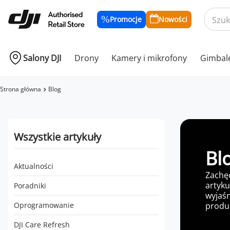
Promocje
Nowości
Salony DJI
Drony
Kamery i mikrofony
Gimbal
Strona główna
Blog
Wszystkie artykuły
Bl
Aktualności
Zachę
artyku
Poradniki
wyjaśn
produk
Oprogramowanie
DJI Care Refresh