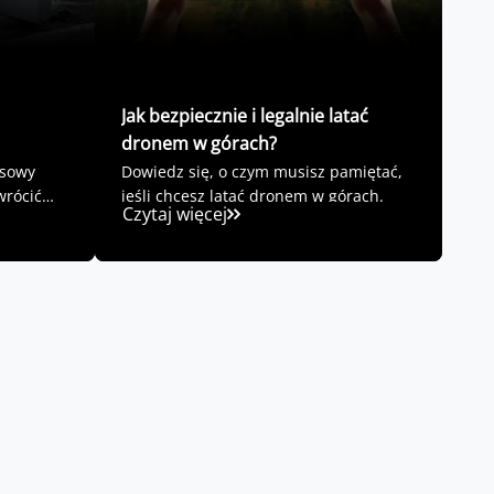
Jak bezpiecznie i legalnie latać
dronem w górach?
asowy
Dowiedz się, o czym musisz pamiętać,
wrócić
jeśli chcesz latać dronem w górach.
Czytaj więcej