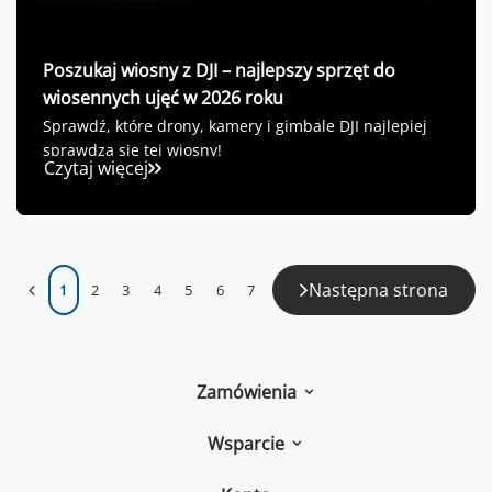
Poszukaj wiosny z DJI – najlepszy sprzęt do
wiosennych ujęć w 2026 roku
Sprawdź, które drony, kamery i gimbale DJI najlepiej
sprawdzą się tej wiosny!
Czytaj więcej
Następna strona
1
2
3
4
5
6
7
Zamówienia
Wsparcie