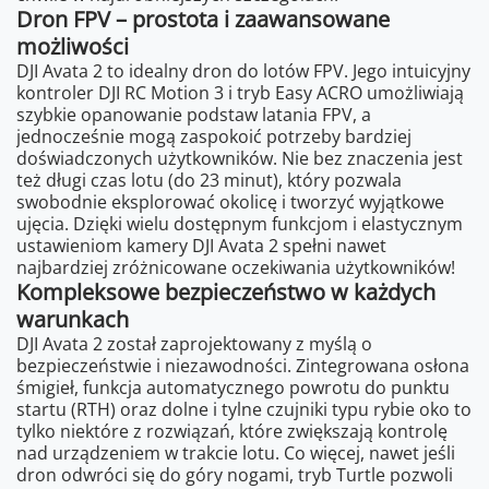
Dron FPV – prostota i zaawansowane
możliwości
DJI Avata 2 to idealny dron do lotów FPV. Jego intuicyjny
kontroler DJI RC Motion 3 i tryb Easy ACRO umożliwiają
szybkie opanowanie podstaw latania FPV, a
jednocześnie mogą zaspokoić potrzeby bardziej
doświadczonych użytkowników. Nie bez znaczenia jest
też długi czas lotu (do 23 minut), który pozwala
swobodnie eksplorować okolicę i tworzyć wyjątkowe
ujęcia. Dzięki wielu dostępnym funkcjom i elastycznym
ustawieniom kamery DJI Avata 2 spełni nawet
najbardziej zróżnicowane oczekiwania użytkowników!
Kompleksowe bezpieczeństwo w każdych
warunkach
DJI Avata 2 został zaprojektowany z myślą o
bezpieczeństwie i niezawodności. Zintegrowana osłona
śmigieł, funkcja automatycznego powrotu do punktu
startu (RTH) oraz dolne i tylne czujniki typu rybie oko to
tylko niektóre z rozwiązań, które zwiększają kontrolę
nad urządzeniem w trakcie lotu. Co więcej, nawet jeśli
dron odwróci się do góry nogami, tryb Turtle pozwoli