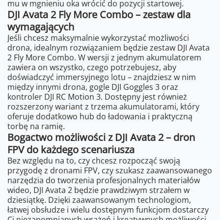
mu w mgnieniu oka wrócić do pozycji startowej.
DJI Avata 2 Fly More Combo – zestaw dla
wymagających
Jeśli chcesz maksymalnie wykorzystać możliwości
drona, idealnym rozwiązaniem będzie zestaw DJI Avata
2 Fly More Combo. W wersji z jednym akumulatorem
zawiera on wszystko, czego potrzebujesz, aby
doświadczyć immersyjnego lotu – znajdziesz w nim
między innymi drona, gogle DJI Goggles 3 oraz
kontroler DJI RC Motion 3. Dostępny jest również
rozszerzony wariant z trzema akumulatorami, który
oferuje dodatkowo hub do ładowania i praktyczną
torbę na ramię.
Bogactwo możliwości z DJI Avata 2 – dron
FPV do każdego scenariusza
Bez względu na to, czy chcesz rozpocząć swoją
przygodę z dronami FPV, czy szukasz zaawansowanego
narzędzia do tworzenia profesjonalnych materiałów
wideo, DJI Avata 2 będzie prawdziwym strzałem w
dziesiątkę. Dzięki zaawansowanym technologiom,
łatwej obsłudze i wielu dostępnym funkcjom dostarczy
Ci niezapomnianych wrażeń i kreatywnych możliwości