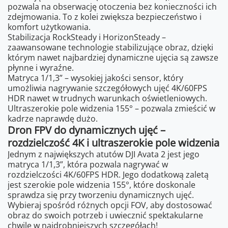
pozwala na obserwację otoczenia bez konieczności ich
zdejmowania. To z kolei zwiększa bezpieczeństwo i
komfort użytkowania.
Stabilizacja RockSteady i HorizonSteady –
zaawansowane technologie stabilizujące obraz, dzięki
którym nawet najbardziej dynamiczne ujęcia są zawsze
płynne i wyraźne.
Matryca 1/1,3” – wysokiej jakości sensor, który
umożliwia nagrywanie szczegółowych ujęć 4K/60FPS
HDR nawet w trudnych warunkach oświetleniowych.
Ultraszerokie pole widzenia 155° – pozwala zmieścić w
kadrze naprawdę dużo.
Dron FPV do dynamicznych ujęć –
rozdzielczość 4K i ultraszerokie pole widzenia
Jednym z największych atutów DJI Avata 2 jest jego
matryca 1/1,3”, która pozwala nagrywać w
rozdzielczości 4K/60FPS HDR. Jego dodatkową zaletą
jest szerokie pole widzenia 155°, które doskonale
sprawdza się przy tworzeniu dynamicznych ujęć.
Wybieraj spośród różnych opcji FOV, aby dostosować
obraz do swoich potrzeb i uwiecznić spektakularne
chwile w najdrobniejszych szczegółach!