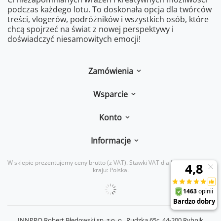
podczas każdego lotu. To doskonała opcja dla twórców
treści, vlogerów, podróżników i wszystkich osób, które
chcą spojrzeć na świat z nowej perspektywy i
doświadczyć niesamowitych emocji!
Zamówienia
Wsparcie
Konto
Informacje
W sklepie prezentujemy ceny brutto (z VAT).
Stawki VAT dla konsumentów z
kraju:
Polska
.
INNPRO Robert Błędowski sp. z o. o.,
Rudzka 65c
,
44-200
Rybnik