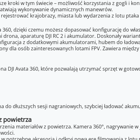
sze kroki w tym świecie – możliwość korzystania z gogli i k
 ułatwiają wykonywanie dynamicznych manewrów.
rejestrować krajobrazy, miasta lub wydarzenia z lotu ptaka
 360, dzięki czemu możesz dopasować konfigurację do własny
mi drona, aparaturę DJI RC 2 i akumulator. Doskonały wariant
konfiguracja z dodatkowymi akumulatorami, hubem do ładowa
ny dla osób zainteresowanych lotami FPV. Zawiera między in
na DJI Avata 360, które pozwalają utrzymać sprzęt w gotowo
do dłuższych sesji nagraniowych, szybciej ładować akumul
z powietrza
zenia materiałów z powietrza. Kamera 360°, nagrywanie w j
wości.
 w potrzebne akcesoria i odkryj nową erę filmowania z lotu 