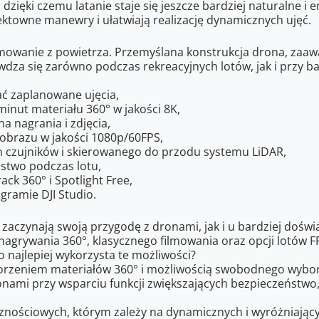
 dzięki czemu latanie staje się jeszcze bardziej naturalne
ktowne manewry i ułatwiają realizację dynamicznych ujęć.
 filmowanie z powietrza. Przemyślana konstrukcja drona, z
wdza się zarówno podczas rekreacyjnych lotów, jak i przy b
ać zaplanowane ujęcia,
inut materiału 360° w jakości 8K,
a nagrania i zdjęcia,
 obrazu w jakości 1080p/60FPS,
 czujników i skierowanego do przodu systemu LiDAR,
ństwo podczas lotu,
ack 360° i Spotlight Free,
ogramie DJI Studio.
o zaczynają swoją przygodę z dronami, jak i u bardziej doś
nagrywania 360°, klasycznego filmowania oraz opcji lotów 
o najlepiej wykorzysta te możliwości?
worzeniem materiałów 360° i możliwością swobodnego wyboru
onami przy wsparciu funkcji zwiększających bezpieczeństwo,
znościowych, którym zależy na dynamicznych i wyróżniającyc