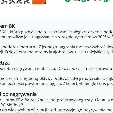
niem 8K
360°, która pozwala na rejestrowanie całego otoczenia podc
zemu możliwe jest nagrywanie szczegółowych filmów 360° w
ę podczas montażu. Z jednego nagrania możesz wybrać dow
izji. Dzięki temu panoramy krajobrazów, ujęcia miejskie cz
etrza
osobu nagrywania materiału. Do dyspozycji masz zarówno fil
óźniejszą zmianę perspektywy podczas edycji materiału. Dz
konieczności powtarzania ujęcia. Z kolei tryb Single Lens p
 i do nagrywania
i lotów FPV. W zależności od preferowanego stylu latania m
 RC Motion 3
do własnych preferencji – od precyzyjnego nagrywania mat