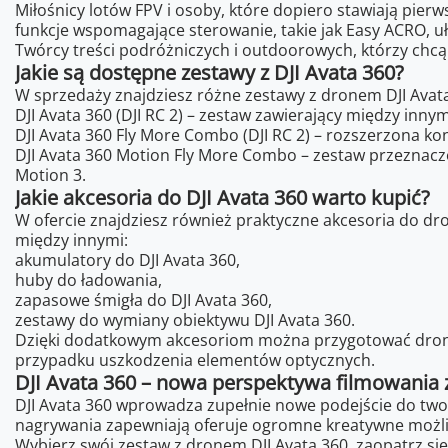
Miłośnicy lotów FPV i osoby, które dopiero stawiają pierw
funkcje wspomagające sterowanie, takie jak Easy ACRO,
Twórcy treści podróżniczych i outdoorowych, którzy chcą 
Jakie są dostępne zestawy z DJI Avata 360?
W sprzedaży znajdziesz różne zestawy z dronem DJI Avata
DJI Avata 360 (DJI RC 2) – zestaw zawierający między inny
DJI Avata 360 Fly More Combo (DJI RC 2) – rozszerzona 
DJI Avata 360 Motion Fly More Combo – zestaw przeznaczo
Motion 3.
Jakie akcesoria do DJI Avata 360 warto kupić?
W ofercie znajdziesz również praktyczne akcesoria do dro
między innymi:
akumulatory do DJI Avata 360,
huby do ładowania,
zapasowe śmigła do DJI Avata 360,
zestawy do wymiany obiektywu DJI Avata 360.
Dzięki dodatkowym akcesoriom można przygotować drona 
przypadku uszkodzenia elementów optycznych.
DJI Avata 360 – nowa perspektywa filmowania 
DJI Avata 360 wprowadza zupełnie nowe podejście do twor
nagrywania zapewniają oferuje ogromne kreatywne możli
Wybierz swój zestaw z dronem DJI Avata 360, zaopatrz się