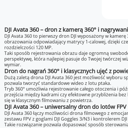
DJI Avata 360 – dron z kamerą 360° i nagrywa
DJI Avata 360 to pierwszy dron DJI wyposażony w kamerę 
obrazowania odpowiadający matrycy 1-calowej, dzięki c
rozdzielczości 120 MP.
Taki sposób rejestrowania obrazu daje ogromną swobod
perspektywę, która najlepiej pasuje do Twojej twórczej w
wymiar.
Dron do nagrań 360° i klasycznych ujęć z powi
Dużą zaletą drona DJI Avata 360 jest możliwość wyboru sp
pozwala tworzyć standardowe wideo z lotu ptaka.
Tryb 360° umożliwia rejestrowanie całego otoczenia i p
przejścia między kadrami czy efektowne przybliżenia bez 
się w klasycznym filmowaniu z powietrza.
DJI Avata 360 – uniwersalny dron do lotów FPV
DJI Avata 360 łączy możliwości drona filmowego z emocjam
zestawu FPV z goglami DJI Goggles 3/N3 i kontrolerem DJI
Takie rozwiązanie pozwala dopasować sposób sterowania 