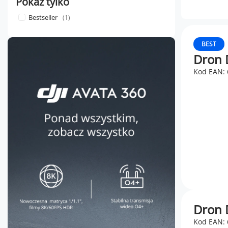
Pokaż tylko
Bestseller
1
BEST
Dron 
Kod EAN:
Dron D
Kod EAN: