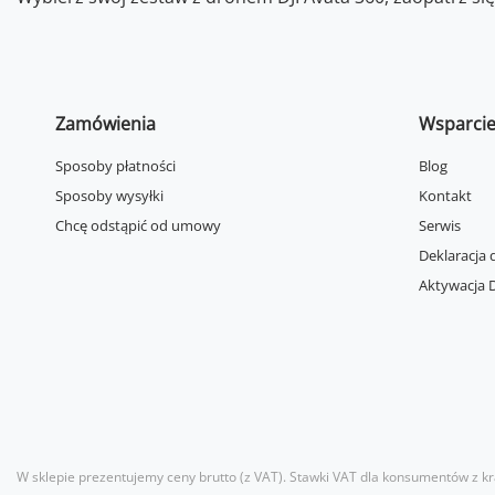
Zamówienia
Wsparci
Sposoby płatności
Blog
Sposoby wysyłki
Kontakt
Chcę odstąpić od umowy
Serwis
Deklaracja 
Aktywacja D
W sklepie prezentujemy ceny brutto (z VAT).
Stawki VAT dla konsumentów z kr