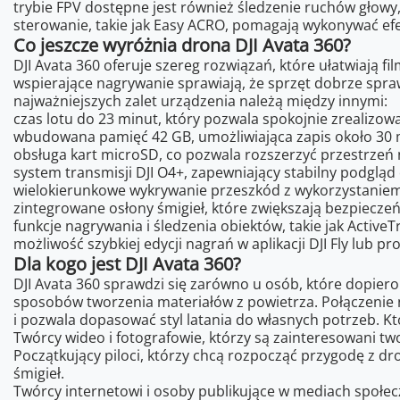
trybie FPV dostępne jest również śledzenie ruchów głowy,
sterowanie, takie jak Easy ACRO, pomagają wykonywać efe
Co jeszcze wyróżnia drona DJI Avata 360?
DJI Avata 360 oferuje szereg rozwiązań, które ułatwiają
wspierające nagrywanie sprawiają, że sprzęt dobrze spra
najważniejszych zalet urządzenia należą między innymi:
czas lotu do 23 minut, który pozwala spokojnie zrealizow
wbudowana pamięć 42 GB, umożliwiająca zapis około 30 m
obsługa kart microSD, co pozwala rozszerzyć przestrzeń n
system transmisji DJI O4+, zapewniający stabilny podgląd
wielokierunkowe wykrywanie przeszkód z wykorzystaniem
zintegrowane osłony śmigieł, które zwiększają bezpiecze
funkcje nagrywania i śledzenia obiektów, takie jak ActiveTr
możliwość szybkiej edycji nagrań w aplikacji DJI Fly lub pr
Dla kogo jest DJI Avata 360?
DJI Avata 360 sprawdzi się zarówno u osób, które dopier
sposobów tworzenia materiałów z powietrza. Połączenie 
i pozwala dopasować styl latania do własnych potrzeb. Kt
Twórcy wideo i fotografowie, którzy są zainteresowani t
Początkujący piloci, którzy chcą rozpocząć przygodę z dr
śmigieł.
Twórcy internetowi i osoby publikujące w mediach społec