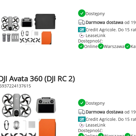
Dostępny
Darmowa dostawa
od 19
Credit Agricole.
LeaseLink
Dostępność:
Online
Warszawa
Ka
JI Avata 360 (DJI RC 2)
 6937224137615
Dostępny
Darmowa dostawa
od 19
Credit Agricole.
LeaseLink
Dostępność:
Online
Warszawa
Ka