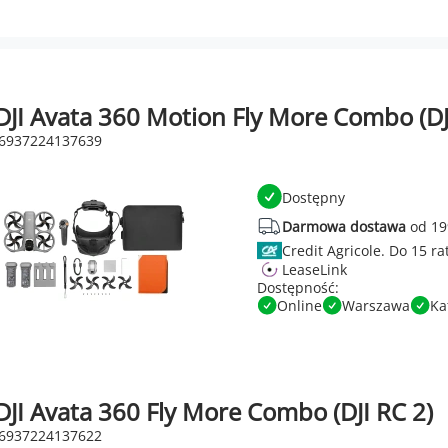
DJI Avata 360 Motion Fly More Combo (DJ
 6937224137639
Dostępny
Darmowa dostawa
od 19
Credit Agricole.
LeaseLink
Dostępność:
Online
Warszawa
Ka
JI Avata 360 Fly More Combo (DJI RC 2)
 6937224137622