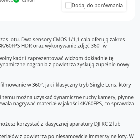
Dodaj do porównania
zas lotu. Dwa sensory CMOS 1/1,1 cala oferują zakres
 8K/60FPS HDR oraz wykonywanie zdjęć 360° w
olny kadr i zaprezentować widzom dokładnie tę
y dynamiczne nagrania z powietrza zyskują zupełnie nowy
mowanie w 360°, jak i klasyczny tryb Single Lens, który
ięki temu można uzyskać dynamiczne ruchy kamery, płynne
ozwala nagrywać materiał w jakości 4K/60FPS, co sprawdza
ożesz korzystać z klasycznej aparatury DJI RC 2 lub
eriałów z powietrza po niesamowicie immersyjne loty. W