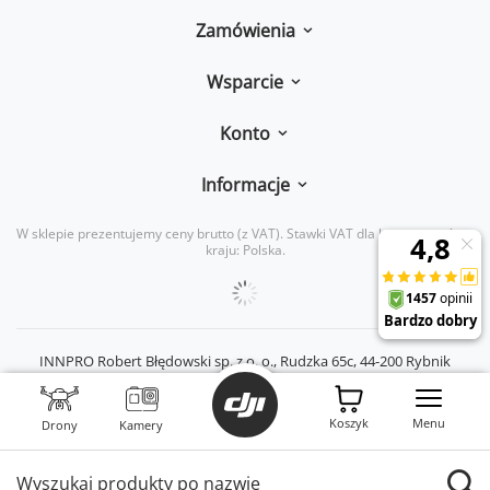
Zamówienia
Wsparcie
Konto
Informacje
W sklepie prezentujemy ceny brutto (z VAT).
Stawki VAT dla konsumentów z
kraju:
Polska
.
INNPRO Robert Błędowski sp. z o. o.,
Rudzka 65c
,
44-200
Rybnik
|
mail:
kontakt@dji-ars.pl
|
telefon:
734 734 920
|
NIP:
PL6423234719
|
KRS:
0000944160
Koszyk
Menu
Drony
Kamery
Wyszukaj produkty po nazwie