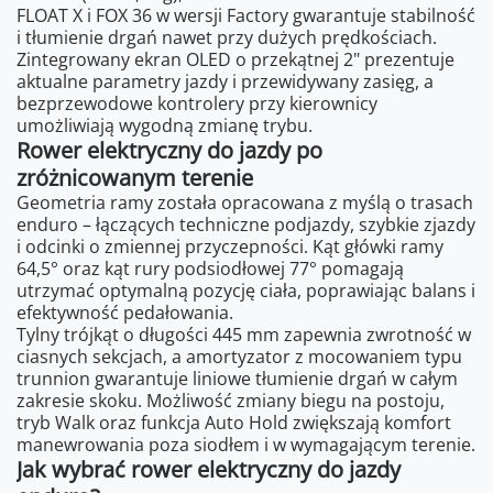
FLOAT X i FOX 36 w wersji Factory gwarantuje stabilność
i tłumienie drgań nawet przy dużych prędkościach.
Zintegrowany ekran OLED o przekątnej 2" prezentuje
aktualne parametry jazdy i przewidywany zasięg, a
bezprzewodowe kontrolery przy kierownicy
umożliwiają wygodną zmianę trybu.
Rower elektryczny do jazdy po
zróżnicowanym terenie
Geometria ramy została opracowana z myślą o trasach
enduro – łączących techniczne podjazdy, szybkie zjazdy
i odcinki o zmiennej przyczepności. Kąt główki ramy
64,5° oraz kąt rury podsiodłowej 77° pomagają
utrzymać optymalną pozycję ciała, poprawiając balans i
efektywność pedałowania.
Tylny trójkąt o długości 445 mm zapewnia zwrotność w
ciasnych sekcjach, a amortyzator z mocowaniem typu
trunnion gwarantuje liniowe tłumienie drgań w całym
zakresie skoku. Możliwość zmiany biegu na postoju,
tryb Walk oraz funkcja Auto Hold zwiększają komfort
manewrowania poza siodłem i w wymagającym terenie.
Jak wybrać rower elektryczny do jazdy