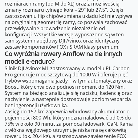
rozmiarach ramy (od M do XL) oraz z możliwością
zmiany rozmiaru tylnego koła – 29" lub 27,5". Dzięki
zastosowaniu flip chipów zmiana układu kół nie wpływa
na oryginalną geometrię ramy, co pozwala zachować
przewidywalne prowadzenie niezależnie od
konfiguracji. Wszystkie wersje wyposażone są w ten
sam system napędowy DJI Avinox oraz identyczny
zestaw komponentów FOX i SRAM klasy premium.
Co wyróżnia rowery Amflow na tle innych
modeli e-enduro?
Silnik DJI Avinox M1 zastosowany w modelu PL Carbon
Pro generuje moc szczytową do 1000 W i oferuje pięć
trybów wspomagania jazdy – w tym automatyczny oraz
Boost, który chwilowo podnosi moment do 120 Nm.
System na bieżąco analizuje siłę nacisku, kadencję oraz
nachylenie, a następnie dostosowuje poziom wsparcia
bez ingerencji użytkownika.
Zasięg do 157 km zapewnia wbudowany akumulator o
pojemności 800 Wh, który można naładować od 0% do
75% w około 90 minut za pomocą ładowarki GaN. Rama
z włókna węglowego utrzymuje niską masę całkowitą
roweru (ok. 20,4 kg), a zastosowane zawieszenie FOX