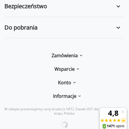
160 mm
Bezpieczeństwo
Do pobrania
Zamówienia
Wsparcie
Konto
Informacje
W sklepie prezentujemy ceny brutto (z VAT).
Stawki VAT dla konsumentów z
kraju:
Polska
.