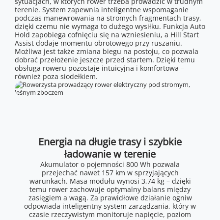
sytuacjach, w których rower trzeba prowadzić w trudnym
terenie. System zapewnia inteligentne wspomaganie
podczas manewrowania na stromych fragmentach trasy,
dzięki czemu nie wymaga to dużego wysiłku. Funkcja Auto
Hold zapobiega cofnięciu się na wzniesieniu, a Hill Start
Assist dodaje momentu obrotowego przy ruszaniu.
Możliwa jest także zmiana biegu na postoju, co pozwala
dobrać przełożenie jeszcze przed startem. Dzięki temu
obsługa roweru pozostaje intuicyjna i komfortowa –
również poza siodełkiem.
Energia na długie trasy i szybkie
ładowanie w terenie
Akumulator o pojemności 800 Wh pozwala
przejechać nawet 157 km w sprzyjających
warunkach. Masa modułu wynosi 3,74 kg – dzięki
temu rower zachowuje optymalny balans między
zasięgiem a wagą. Za prawidłowe działanie ogniw
odpowiada inteligentny system zarządzania, który w
czasie rzeczywistym monitoruje napięcie, poziom