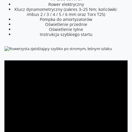
Rower elektryczny
Klucz dynamometryczny (zakres 3–25 Nm; końcówki:
imbus 2 / 3 / 4 / 5 / 6 mm oraz Torx T25)
Pompka do amortyzatorów
Oświetlenie przednie
Oświetlenie tylne
Instrukcja szybkiego startu