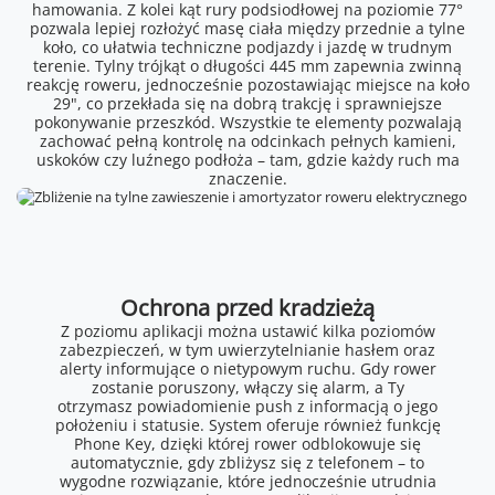
hamowania. Z kolei kąt rury podsiodłowej na poziomie 77°
pozwala lepiej rozłożyć masę ciała między przednie a tylne
koło, co ułatwia techniczne podjazdy i jazdę w trudnym
terenie. Tylny trójkąt o długości 445 mm zapewnia zwinną
reakcję roweru, jednocześnie pozostawiając miejsce na koło
29", co przekłada się na dobrą trakcję i sprawniejsze
pokonywanie przeszkód. Wszystkie te elementy pozwalają
zachować pełną kontrolę na odcinkach pełnych kamieni,
uskoków czy luźnego podłoża – tam, gdzie każdy ruch ma
znaczenie.
Ochrona przed kradzieżą
Z poziomu aplikacji można ustawić kilka poziomów
zabezpieczeń, w tym uwierzytelnianie hasłem oraz
alerty informujące o nietypowym ruchu. Gdy rower
zostanie poruszony, włączy się alarm, a Ty
otrzymasz powiadomienie push z informacją o jego
położeniu i statusie. System oferuje również funkcję
Phone Key, dzięki której rower odblokowuje się
automatycznie, gdy zbliżysz się z telefonem – to
wygodne rozwiązanie, które jednocześnie utrudnia