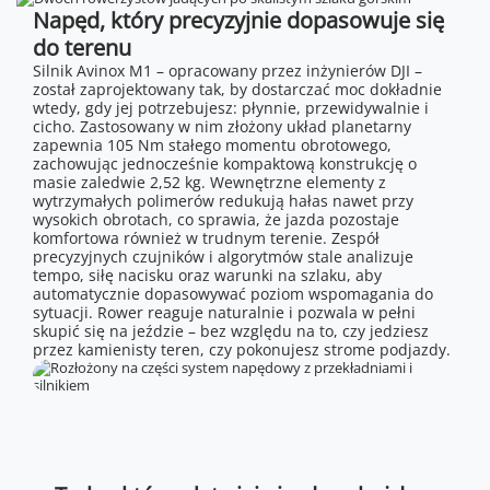
Napęd, który precyzyjnie dopasowuje się
do terenu
Silnik Avinox M1 – opracowany przez inżynierów DJI –
został zaprojektowany tak, by dostarczać moc dokładnie
wtedy, gdy jej potrzebujesz: płynnie, przewidywalnie i
cicho. Zastosowany w nim złożony układ planetarny
zapewnia 105 Nm stałego momentu obrotowego,
zachowując jednocześnie kompaktową konstrukcję o
masie zaledwie 2,52 kg. Wewnętrzne elementy z
wytrzymałych polimerów redukują hałas nawet przy
wysokich obrotach, co sprawia, że jazda pozostaje
komfortowa również w trudnym terenie. Zespół
precyzyjnych czujników i algorytmów stale analizuje
tempo, siłę nacisku oraz warunki na szlaku, aby
automatycznie dopasowywać poziom wspomagania do
sytuacji. Rower reaguje naturalnie i pozwala w pełni
skupić się na jeździe – bez względu na to, czy jedziesz
przez kamienisty teren, czy pokonujesz strome podjazdy.