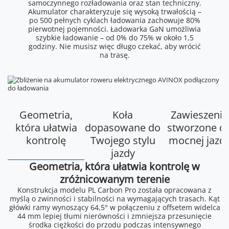
samoczynnego rozładowania oraz stan techniczny.
Akumulator charakteryzuje się wysoką trwałością –
po 500 pełnych cyklach ładowania zachowuje 80%
pierwotnej pojemności. Ładowarka GaN umożliwia
szybkie ładowanie – od 0% do 75% w około 1,5
godziny. Nie musisz więc długo czekać, aby wrócić
na trasę.
Geometria,
Koła
Zawieszenie
która ułatwia
dopasowane do
stworzone d
kontrolę
Twojego stylu
mocnej jazd
jazdy
Geometria, która ułatwia kontrolę w
zróżnicowanym terenie
Konstrukcja modelu PL Carbon Pro została opracowana z
myślą o zwinności i stabilności na wymagających trasach. Kąt
główki ramy wynoszący 64,5° w połączeniu z offsetem widelca
44 mm lepiej tłumi nierówności i zmniejsza przesunięcie
środka ciężkości do przodu podczas intensywnego