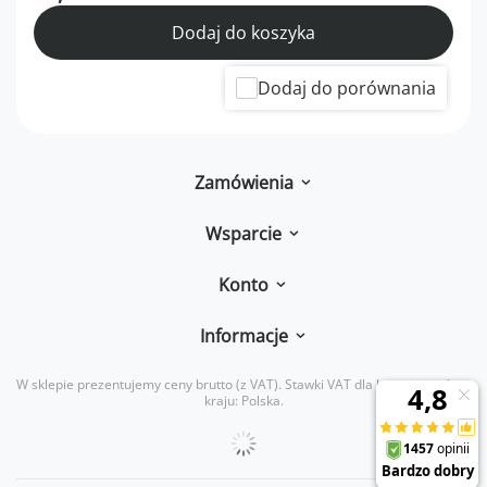
Dodaj do koszyka
Dodaj do porównania
Zamówienia
Wsparcie
Konto
Informacje
W sklepie prezentujemy ceny brutto (z VAT).
Stawki VAT dla konsumentów z
kraju:
Polska
.