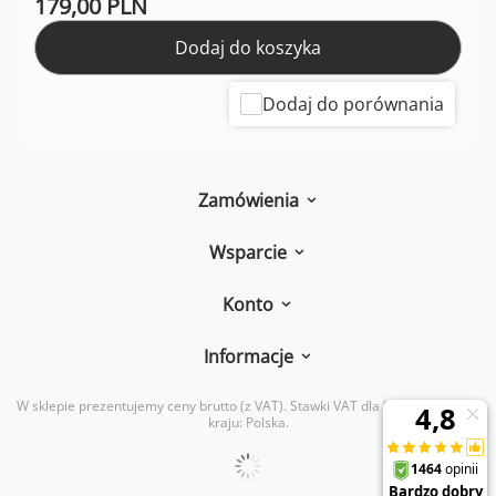
179,00 PLN
Dodaj do koszyka
Dodaj do porównania
Zamówienia
Wsparcie
Konto
Informacje
W sklepie prezentujemy ceny brutto (z VAT).
Stawki VAT dla konsumentów z
kraju:
Polska
.