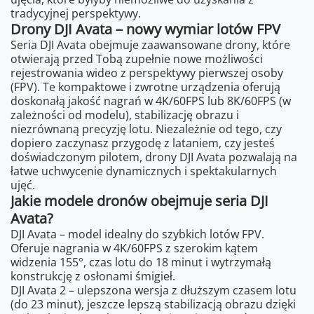
tradycyjnej perspektywy.
Drony DJI Avata – nowy wymiar lotów FPV
Seria DJI Avata obejmuje zaawansowane drony, które
otwierają przed Tobą zupełnie nowe możliwości
rejestrowania wideo z perspektywy pierwszej osoby
(FPV). Te kompaktowe i zwrotne urządzenia oferują
doskonałą jakość nagrań w 4K/60FPS lub 8K/60FPS (w
zależności od modelu), stabilizację obrazu i
niezrównaną precyzję lotu. Niezależnie od tego, czy
dopiero zaczynasz przygodę z lataniem, czy jesteś
doświadczonym pilotem, drony DJI Avata pozwalają na
łatwe uchwycenie dynamicznych i spektakularnych
ujęć.
Jakie modele dronów obejmuje seria DJI
Avata?
DJI Avata – model idealny do szybkich lotów FPV.
Oferuje nagrania w 4K/60FPS z szerokim kątem
widzenia 155°, czas lotu do 18 minut i wytrzymałą
konstrukcję z osłonami śmigieł.
DJI Avata 2 – ulepszona wersja z dłuższym czasem lotu
(do 23 minut), jeszcze lepszą stabilizacją obrazu dzięki