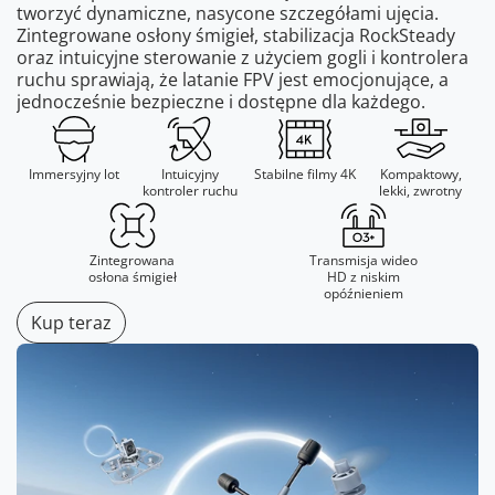
tworzyć dynamiczne, nasycone szczegółami ujęcia.
Zintegrowane osłony śmigieł, stabilizacja RockSteady
oraz intuicyjne sterowanie z użyciem gogli i kontrolera
ruchu sprawiają, że latanie FPV jest emocjonujące, a
jednocześnie bezpieczne i dostępne dla każdego.
Immersyjny lot
Intuicyjny
Stabilne filmy 4K
Kompaktowy,
kontroler ruchu
lekki, zwrotny
Zintegrowana
Transmisja wideo
osłona śmigieł
HD z niskim
opóźnieniem
Kup teraz