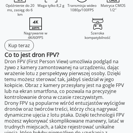
Opóźnienie do 20
Waga tylko 8,2 g
Transmisja wideo
Matryca CMOS
ms, zasięg do 6
1080p/100FPS
1/2″
km
Nagrywanie w
Szeroka
4K/60FPS
kompatybilność
Kup teraz
Co to jest dron FPV?
Dron FPV (First Person View) umożliwia podgląd na
żywo z kamery zamontowanej na urządzeniu, dając
wrażenie lotu z perspektywy pierwszej osoby. Dzięki
temu możesz sterować tak, jakbyś siedział w jego
kokpicie. Obraz z kamery przesyłany jest na gogle FPV
lub na ekran smartfona, co pozwala na precyzyjne
kontrolowanie drona w czasie rzeczywistym.
Drony FPV są popularne wśród entuzjastów wyścigów
dronów oraz twórców treści, którzy chcą nagrywać
dynamiczne ujęcia z lotu ptaka. Dzięki technologii FPV
możesz wykonywać skomplikowane manewry, latać w
trudnych miejscach, a także rejestrować unikalne
ujęcia, które byłyby niemożliwe do uzyskania z