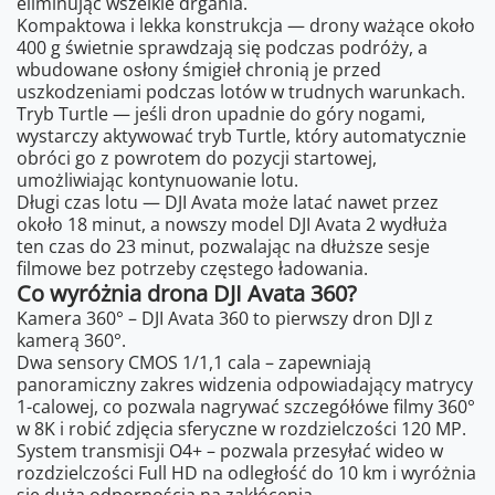
eliminując wszelkie drgania.
Kompaktowa i lekka konstrukcja — drony ważące około
400 g świetnie sprawdzają się podczas podróży, a
wbudowane osłony śmigieł chronią je przed
uszkodzeniami podczas lotów w trudnych warunkach.
Tryb Turtle — jeśli dron upadnie do góry nogami,
wystarczy aktywować tryb Turtle, który automatycznie
obróci go z powrotem do pozycji startowej,
umożliwiając kontynuowanie lotu.
Długi czas lotu — DJI Avata może latać nawet przez
około 18 minut, a nowszy model DJI Avata 2 wydłuża
ten czas do 23 minut, pozwalając na dłuższe sesje
filmowe bez potrzeby częstego ładowania.
Co wyróżnia drona DJI Avata 360?
Kamera 360° – DJI Avata 360 to pierwszy dron DJI z
kamerą 360°.
Dwa sensory CMOS 1/1,1 cala – zapewniają
panoramiczny zakres widzenia odpowiadający matrycy
1-calowej, co pozwala nagrywać szczegółówe filmy 360°
w 8K i robić zdjęcia sferyczne w rozdzielczości 120 MP.
System transmisji O4+ – pozwala przesyłać wideo w
rozdzielczości Full HD na odległość do 10 km i wyróżnia
się dużą odpornością na zakłócenia.