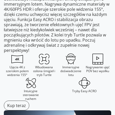
immersyjnym lotem. Nagrywa dynamiczne materiały w
4K/60FPS HDR i oferuje szerokie pole widzenia 155°,
dzięki czemu uchwycisz więcej szczegółów na każdym
ujęciu. Funkcja Easy ACRO i stabilizacja obrazu
sprawiają, że tworzenie efektownych ujęć FPV jest
łatwiejsze niż kiedykolwiek wcześniej – nawet dla
początkujących pilotów. Z kolei tryb Turtle pozwala w
mgnieniu oka wrócić do lotu po upadku. Poczuj
adrenalinę i odkrywaj świat z zupełnie nowej
perspektywy!
Ujęcia 4K z
Wbudowana
Immersyjne
Nagrywanie ujęć
szerokim polem
osłona śmigieł i
doświadczenie
POV bez wysiłku
widzenia 155°
tryb Turtle
lotu
Intuicyjne
Tryby Easy ACRO
sterowanie
ruchem
Kup teraz