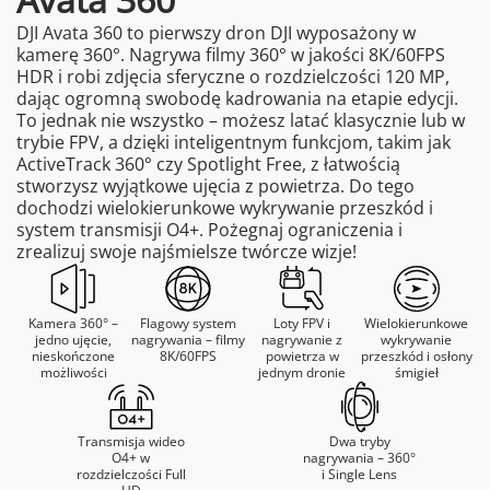
DJI Avata 360 to pierwszy dron DJI wyposażony w
kamerę 360°. Nagrywa filmy 360° w jakości 8K/60FPS
HDR i robi zdjęcia sferyczne o rozdzielczości 120 MP,
dając ogromną swobodę kadrowania na etapie edycji.
To jednak nie wszystko – możesz latać klasycznie lub w
trybie FPV, a dzięki inteligentnym funkcjom, takim jak
ActiveTrack 360° czy Spotlight Free, z łatwością
stworzysz wyjątkowe ujęcia z powietrza. Do tego
dochodzi wielokierunkowe wykrywanie przeszkód i
system transmisji O4+. Pożegnaj ograniczenia i
zrealizuj swoje najśmielsze twórcze wizje!
Kamera 360° –
Flagowy system
Loty FPV i
Wielokierunkowe
jedno ujęcie,
nagrywania – filmy
nagrywanie z
wykrywanie
nieskończone
8K/60FPS
powietrza w
przeszkód i osłony
możliwości
jednym dronie
śmigieł
Transmisja wideo
Dwa tryby
O4+ w
nagrywania – 360°
rozdzielczości Full
i Single Lens