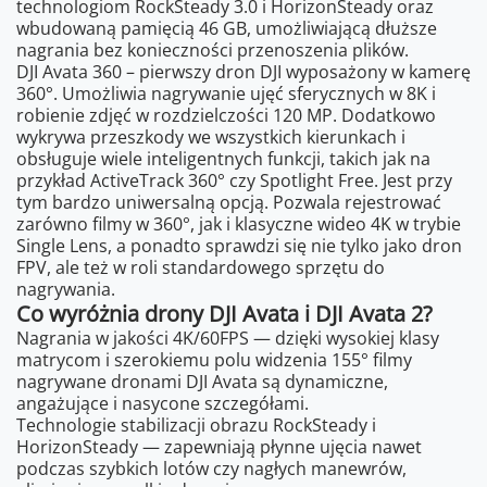
technologiom RockSteady 3.0 i HorizonSteady oraz
wbudowaną pamięcią 46 GB, umożliwiającą dłuższe
nagrania bez konieczności przenoszenia plików.
DJI Avata 360 – pierwszy dron DJI wyposażony w kamerę
360°. Umożliwia nagrywanie ujęć sferycznych w 8K i
robienie zdjęć w rozdzielczości 120 MP. Dodatkowo
wykrywa przeszkody we wszystkich kierunkach i
obsługuje wiele inteligentnych funkcji, takich jak na
przykład ActiveTrack 360° czy Spotlight Free. Jest przy
tym bardzo uniwersalną opcją. Pozwala rejestrować
zarówno filmy w 360°, jak i klasyczne wideo 4K w trybie
Single Lens, a ponadto sprawdzi się nie tylko jako dron
FPV, ale też w roli standardowego sprzętu do
nagrywania.
Co wyróżnia drony DJI Avata i DJI Avata 2?
Nagrania w jakości 4K/60FPS — dzięki wysokiej klasy
matrycom i szerokiemu polu widzenia 155° filmy
nagrywane dronami DJI Avata są dynamiczne,
angażujące i nasycone szczegółami.
Technologie stabilizacji obrazu RockSteady i
HorizonSteady — zapewniają płynne ujęcia nawet
podczas szybkich lotów czy nagłych manewrów,