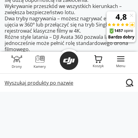
Wykrywanie przeszkód we wszystkich kierunkach –
zwiększa bezpieczeństwo lotu.
Dwa tryby nagrywania – możesz nagrywać efektowne
ujęcia w 360° lub przełączyć się na tryb Single Lens i
rejestrować klasyczne filmy w 4K.
Różne style latania – DJI Avata 360 pozwala latać FPV, a
jednocześnie może pełnić rolę standardowego drona
filmowego.
Inteligentne funkcje – takie jak na przykład Spotlight
Free czy ActiveTrack 360°. Ułatwiają utrzymywanie
Koszyk
Menu
Drony
Kamery
obiektów w kadrze i sprawiają, że tworzenie
wyjątkowych ujęć staje się znacznie prostsze.
Akcesoria do dronów DJI Avata – jeszcze
Wyszukaj produkty po nazwie
więcej możliwości
Drony DJI Avata są kompatybilne z różnymi
akcesoriami, które znacząco zwiększają funkcjonalność
i oferują jeszcze lepsze wrażenia z lotów. Wśród nich
znajdują się gogle FPV, kontrolery ruchu, dedykowane
akumulatory, huby do ładowania, zapasowe śmigła i
torby transportowe. W przypadku modelu DJI Avata
360 dostępne są również zestawy do samodzielnej