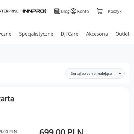
Blog
Konto
Koszyk
yczne
Specjalistyczne
DJI Care
Akcesoria
Outlet
Sortuj po cenie malejąco
karta
699,00 PLN
9,00 PLN