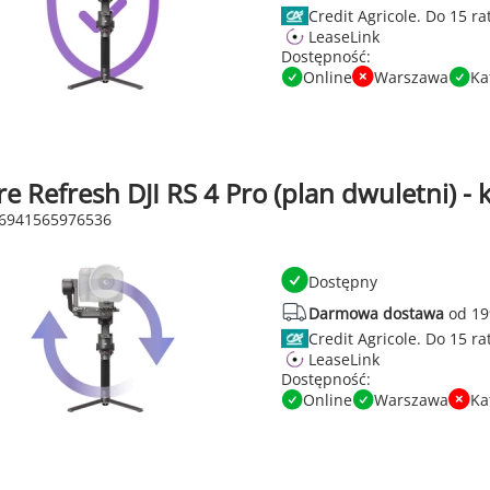
Credit Agricole.
LeaseLink
Dostępność:
Online
Warszawa
Ka
re Refresh DJI RS 4 Pro (plan dwuletni) -
 6941565976536
Dostępny
Darmowa dostawa
od 19
Credit Agricole.
LeaseLink
Dostępność:
Online
Warszawa
Ka