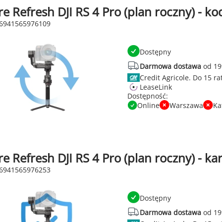
re Refresh DJI RS 4 Pro (plan roczny) - k
 6941565976109
Dostępny
Darmowa dostawa
od 19
Credit Agricole.
LeaseLink
Dostępność:
Online
Warszawa
Ka
re Refresh DJI RS 4 Pro (plan roczny) - ka
 6941565976253
Dostępny
Darmowa dostawa
od 19