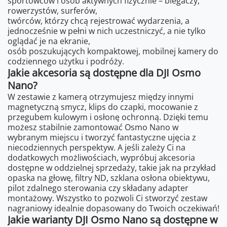
sportowców i osób aktywnych fizycznie – biegaczy,
rowerzystów, surferów,
twórców, którzy chcą rejestrować wydarzenia, a
jednocześnie w pełni w nich uczestniczyć, a nie tylko
oglądać je na ekranie,
osób poszukujących kompaktowej, mobilnej kamery do
codziennego użytku i podróży.
Jakie akcesoria są dostępne dla DJI Osmo
Nano?
W zestawie z kamerą otrzymujesz między innymi
magnetyczną smycz, klips do czapki, mocowanie z
przegubem kulowym i osłonę ochronną. Dzięki temu
możesz stabilnie zamontować Osmo Nano w
wybranym miejscu i tworzyć fantastyczne ujęcia z
niecodziennych perspektyw. A jeśli zależy Ci na
dodatkowych możliwościach, wypróbuj akcesoria
dostępne w oddzielnej sprzedaży, takie jak na przykład
opaska na głowę, filtry ND, szklana osłona obiektywu,
pilot zdalnego sterowania czy składany adapter
montażowy. Wszystko to pozwoli Ci stworzyć zestaw
nagraniowy idealnie dopasowany do Twoich oczekiwań!
Jakie warianty DJI Osmo Nano są dostępne w