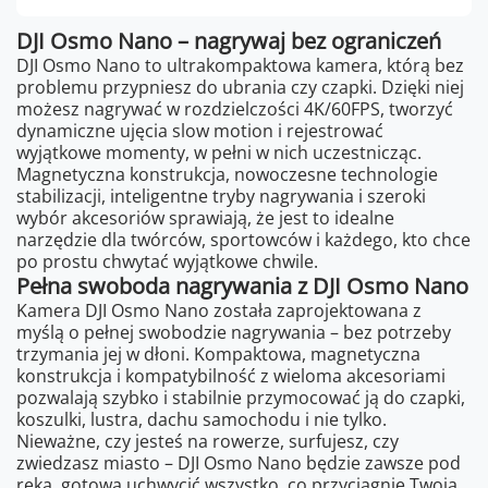
DJI Osmo Nano – nagrywaj bez ograniczeń
DJI Osmo Nano to ultrakompaktowa kamera, którą bez
problemu przypniesz do ubrania czy czapki. Dzięki niej
możesz nagrywać w rozdzielczości 4K/60FPS, tworzyć
dynamiczne ujęcia slow motion i rejestrować
wyjątkowe momenty, w pełni w nich uczestnicząc.
Magnetyczna konstrukcja, nowoczesne technologie
stabilizacji, inteligentne tryby nagrywania i szeroki
wybór akcesoriów sprawiają, że jest to idealne
narzędzie dla twórców, sportowców i każdego, kto chce
po prostu chwytać wyjątkowe chwile.
Pełna swoboda nagrywania z DJI Osmo Nano
Kamera DJI Osmo Nano została zaprojektowana z
myślą o pełnej swobodzie nagrywania – bez potrzeby
trzymania jej w dłoni. Kompaktowa, magnetyczna
konstrukcja i kompatybilność z wieloma akcesoriami
pozwalają szybko i stabilnie przymocować ją do czapki,
koszulki, lustra, dachu samochodu i nie tylko.
Nieważne, czy jesteś na rowerze, surfujesz, czy
zwiedzasz miasto – DJI Osmo Nano będzie zawsze pod
ręką, gotowa uchwycić wszystko, co przyciągnie Twoją