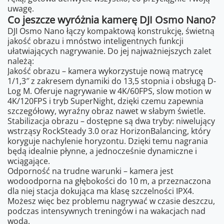
uwagę.
Co jeszcze wyróżnia kamerę DJI Osmo Nano?
DJI Osmo Nano łączy kompaktową konstrukcję, świetną
jakość obrazu i mnóstwo inteligentnych funkcji
ułatwiających nagrywanie. Do jej najważniejszych zalet
należą:
Jakość obrazu – kamera wykorzystuje nową matrycę
1/1,3″ z zakresem dynamiki do 13,5 stopnia i obsługą D-
Log M. Oferuje nagrywanie w 4K/60FPS, slow motion w
4K/120FPS i tryb SuperNight, dzięki czemu zapewnia
szczegółowy, wyraźny obraz nawet w słabym świetle.
Stabilizacja obrazu – dostępne są dwa tryby: niwelujący
wstrząsy RockSteady 3.0 oraz HorizonBalancing, który
koryguje nachylenie horyzontu. Dzięki temu nagrania
będą idealnie płynne, a jednocześnie dynamiczne i
wciągające.
Odporność na trudne warunki – kamera jest
wodoodporna na głębokości do 10 m, a przeznaczona
dla niej stacja dokująca ma klasę szczelności IPX4.
Możesz więc bez problemu nagrywać w czasie deszczu,
podczas intensywnych treningów i na wakacjach nad
wodą.