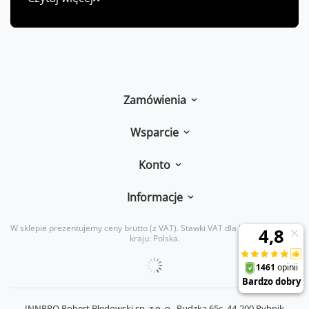
Zamówienia
Wsparcie
Konto
Informacje
W sklepie prezentujemy ceny brutto (z VAT).
Stawki VAT dla konsumentów z
kraju:
Polska
.
INNPRO Robert Błędowski sp. z o. o.,
Rudzka 65c
,
44-200
Rybnik