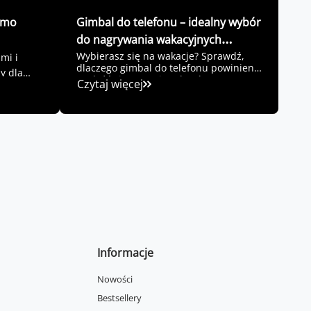
Osmo
Gimbal do telefonu – idealny wybór
do nagrywania wakacyjnych
przygód?
Wybierasz się na wakacje? Sprawdź,
mi i
dlaczego gimbal do telefonu powinien
y dla
znaleźć się w Twoim plecaku!
Czytaj więcej
Informacje
Nowości
Bestsellery