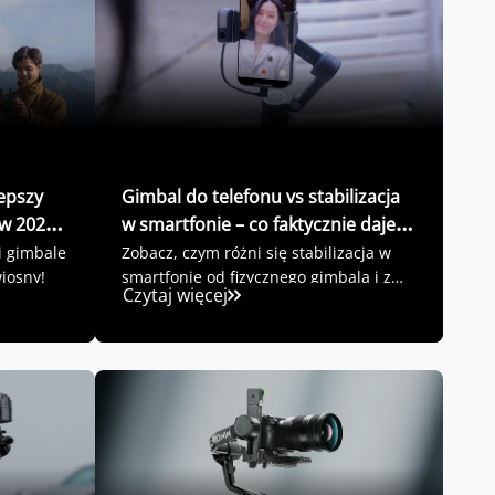
lepszy
Gimbal do telefonu vs stabilizacja
 w 2026
w smartfonie – co faktycznie daje
fizyczny stabilizator?
i gimbale
Zobacz, czym różni się stabilizacja w
wiosny!
smartfonie od fizycznego gimbala i z
Czytaj więcej
jakich rozwiązań warto korzystać!