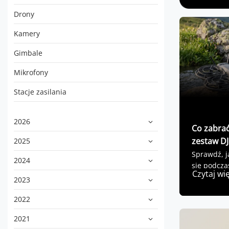
Drony
Kamery
Gimbale
Mikrofony
Stacje zasilania
2026
Co zabrać
zestaw DJ
2025
Sprawdź, j
2024
się podcza
Czytaj wi
2023
2022
2021