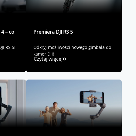
 4 – co
Premiera DJI RS 5
JI RS 5!
Odkryj możliwości nowego gimbala do
kamer DJI!
Czytaj więcej