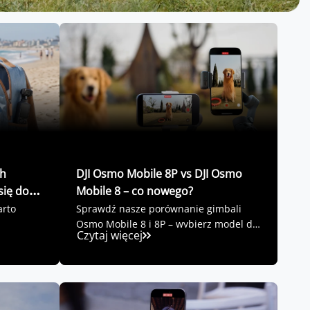
ch
DJI Osmo Mobile 8P vs DJI Osmo
się do
Mobile 8 – co nowego?
arto
Sprawdź nasze porównanie gimbali
Osmo Mobile 8 i 8P – wybierz model dla
Czytaj więcej
siebie!