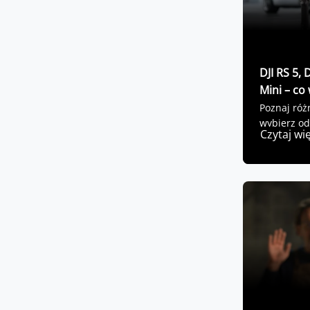
DJI RS 5, 
Mini – co
Poznaj róż
wybierz od
Czytaj wi