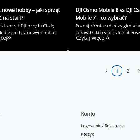
 nowe hobby – jaki sprzęt
DJI Osmo Mobile 8 vs DJI 
ć na start?
Mobile 7 – co wybrać?
ki sprzęt DJI przyda Ci się
Poznaj różnice między gimbala
ek przygody z nowym hobby!
sprawdź, który będzie najlepsz
ęcej
Czytaj więcej
Ciebie!
1
2
e
Konto
Logowanie / Rejestracja
Koszyk