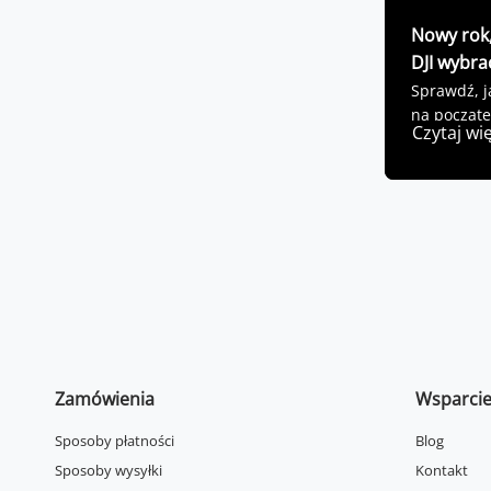
Nowy rok,
DJI wybra
Sprawdź, ja
na począt
Czytaj wi
Zamówienia
Wsparci
Sposoby płatności
Blog
Sposoby wysyłki
Kontakt