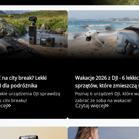
 na city break? Lekki
Wakacje 2026 z DJI - 6 lekki
I dla podróżnika
sprzętów, które zmieszczą 
plecaka
akie urządzenia DJI sprawdzą
Poznaj 6 urządzeń DJI, które w
s city breaku!
zabrać ze sobą na wakacje!
ęcej
Czytaj więcej