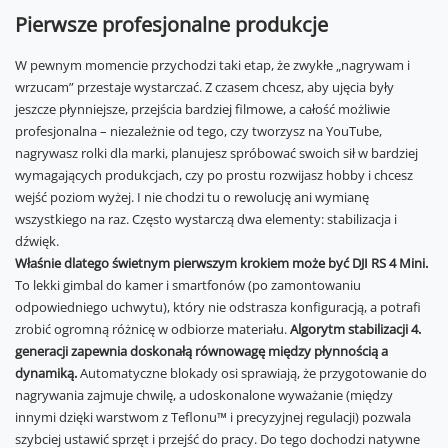
Pierwsze profesjonalne produkcje
W pewnym momencie przychodzi taki etap, że zwykłe „nagrywam i
wrzucam” przestaje wystarczać. Z czasem chcesz, aby ujęcia były
jeszcze płynniejsze, przejścia bardziej filmowe, a całość możliwie
profesjonalna – niezależnie od tego, czy tworzysz na YouTube,
nagrywasz rolki dla marki, planujesz spróbować swoich sił w bardziej
wymagających produkcjach, czy po prostu rozwijasz hobby i chcesz
wejść poziom wyżej. I nie chodzi tu o rewolucję ani wymianę
wszystkiego na raz. Często wystarczą dwa elementy: stabilizacja i
dźwięk.
Właśnie dlatego świetnym pierwszym krokiem może być DJI RS 4 Mini.
To lekki gimbal do kamer i smartfonów (po zamontowaniu
odpowiedniego uchwytu), który nie odstrasza konfiguracją, a potrafi
zrobić ogromną różnicę w odbiorze materiału.
Algorytm stabilizacji 4.
generacji zapewnia doskonałą równowagę między płynnością a
dynamiką.
Automatyczne blokady osi sprawiają, że przygotowanie do
nagrywania zajmuje chwilę, a udoskonalone wyważanie (między
innymi dzięki warstwom z Teflonu™ i precyzyjnej regulacji) pozwala
szybciej ustawić sprzęt i przejść do pracy. Do tego dochodzi natywne