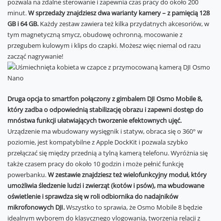
pozwala na zdalne sterowanie i zapewnia czas pracy do około 200
minut.
W sprzedaży znajdziesz dwa warianty kamery – z pamięcią 128
GB i 64 GB.
Każdy zestaw zawiera też kilka przydatnych akcesoriów, w
tym magnetyczną smycz, obudowę ochronną, mocowanie z
przegubem kulowym i klips do czapki. Możesz więc niemal od razu
zacząć nagrywanie!
Druga opcja to smartfon połączony z gimbalem DJI Osmo Mobile 8,
który zadba o odpowiednią stabilizację obrazu i zapewni dostęp do
mnóstwa funkcji ułatwiających tworzenie efektownych ujęć.
Urządzenie ma wbudowany wysięgnik i statyw, obraca się o 360° w
poziomie, jest kompatybilne z Apple DockKit i pozwala szybko
przełączać się między przednią a tylną kamerą telefonu. Wyróżnia się
także czasem pracy do około 10 godzin i może pełnić funkcję
powerbanku.
W zestawie znajdziesz też wielofunkcyjny moduł, który
umożliwia śledzenie ludzi i zwierząt (kotów i psów), ma wbudowane
oświetlenie i sprawdza się w roli odbiornika do nadajników
mikrofonowych DJI.
Wszystko to sprawia, że Osmo Mobile 8 będzie
idealnym wyborem do klasycznego vlogowania, tworzenia relacji z