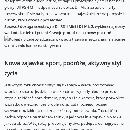
Najlepsze w tym duecie jest to, że daje Ci profesjonalny efekt bez bólu
głowy. DJI RS 4 Mini odpowiada za obraz, DJI Mic 3 za audio – a Ty
możesz skupić się na tym, co w tworzeniu najważniejsze: na pomyśle i
historii, którą chcesz opowiedzieć.
Sprawdź dostępne zestawy z
DJI RS 4 Mini
i
DJI Mic 3
, wybierz najlepszy
wariant dla siebie i przenieś swoje produkcje na nowy poziom!
Nowa zajawka: sport, podróże, aktywny styl
życia
Jeśli w tym roku chcesz ruszyć się z kanapy – więcej podróżować,
wrócić do sportu, jeździć na weekendowe wypady albo po prostu
częściej robić coś poza domem, przyda Ci się kamera, która pozwoli to
wszystko uwiecznić i bez problemu sprosta różnego rodzaju
wyzwaniom, takim jak deszcz, mróz czy morska woda. Taka, która
będzie odporna na trudne warunki, a jednocześnie zapewni wysokiej
jakości obraz. W tej sekcji proponujemy dwa podejścia do nagrywania
przygód: klasyczną kamerę sportową i kamerę 360°.