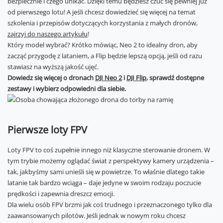
bezpiecznie i czego unikać. Dzięki temu będziesz czuć się pewniej już
od pierwszego lotu! A jeśli chcesz dowiedzieć się więcej na temat
szkolenia i przepisów dotyczących korzystania z małych dronów,
zajrzyj do naszego artykułu
!
Który model wybrać? Krótko mówiąc, Neo 2 to idealny dron, aby
zacząć przygodę z lataniem, a Flip będzie lepszą opcją, jeśli od razu
stawiasz na wyższą jakość ujęć.
Dowiedz się więcej o dronach
DJI Neo 2
i
DJI Flip
, sprawdź dostępne
zestawy i wybierz odpowiedni dla siebie.
Pierwsze loty FPV
Loty FPV to coś zupełnie innego niż klasyczne sterowanie dronem. W
tym trybie możemy oglądać świat z perspektywy kamery urządzenia –
tak, jakbyśmy sami unieśli się w powietrze. To właśnie dlatego takie
latanie tak bardzo wciąga – daje jedyne w swoim rodzaju poczucie
prędkości i zapewnia dreszcz emocji.
Dla wielu osób FPV brzmi jak coś trudnego i przeznaczonego tylko dla
zaawansowanych pilotów. Jeśli jednak w nowym roku chcesz