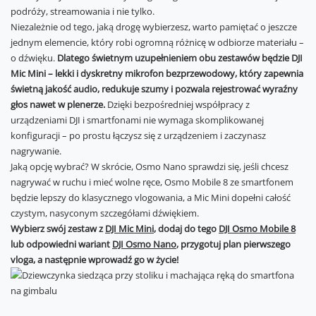
podróży, streamowania i nie tylko.
Niezależnie od tego, jaką drogę wybierzesz, warto pamiętać o jeszcze
jednym elemencie, który robi ogromną różnicę w odbiorze materiału –
o dźwięku.
Dlatego świetnym uzupełnieniem obu zestawów będzie DJI
Mic Mini – lekki i dyskretny mikrofon bezprzewodowy, który zapewnia
świetną jakość audio, redukuje szumy i pozwala rejestrować wyraźny
głos nawet w plenerze.
Dzięki bezpośredniej współpracy z
urządzeniami DJI i smartfonami nie wymaga skomplikowanej
konfiguracji – po prostu łączysz się z urządzeniem i zaczynasz
nagrywanie.
Jaką opcję wybrać? W skrócie, Osmo Nano sprawdzi się, jeśli chcesz
nagrywać w ruchu i mieć wolne ręce, Osmo Mobile 8 ze smartfonem
będzie lepszy do klasycznego vlogowania, a Mic Mini dopełni całość
czystym, nasyconym szczegółami dźwiękiem.
Wybierz swój zestaw z
DJI Mic Mini
, dodaj do tego
DJI Osmo Mobile 8
lub odpowiedni wariant
DJI Osmo Nano
, przygotuj plan pierwszego
vloga, a następnie wprowadź go w życie!