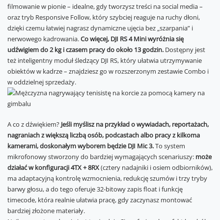
filmowanie w pionie – idealne, gdy tworzysz treści na social media –
oraz tryb Responsive Follow, który szybciej reaguje na ruchy dłoni,
dzięki czemu łatwiej nagrasz dynamiczne ujęcia bez „szarpania” i
nerwowego kadrowania.
Co więcej, DJI RS 4 Mini wyróżnia się
udźwigiem do 2 kg i czasem pracy do około 13 godzin.
Dostępny jest
też inteligentny moduł śledzący DJI RS, który ułatwia utrzymywanie
obiektów w kadrze – znajdziesz go w rozszerzonym zestawie Combo i
w oddzielnej sprzedaży.
A co z dźwiękiem?
Jeśli myślisz na przykład o wywiadach, reportażach,
nagraniach z większą liczbą osób, podcastach albo pracy z kilkoma
kamerami, doskonałym wyborem będzie DJI Mic 3.
To system
mikrofonowy stworzony do bardziej wymagających scenariuszy:
może
działać w konfiguracji 4TX + 8RX
(cztery nadajniki i osiem odbiorników),
ma adaptacyjną kontrolę wzmocnienia, redukcję szumów i trzy tryby
barwy głosu, a do tego oferuje 32-bitowy zapis float i funkcję
timecode, która realnie ułatwia pracę, gdy zaczynasz montować
bardziej złożone materiały.