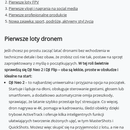
Pierwsze loty FPV
Pierwsze vlogi i nagrania na social media
Pierwsze profesjonalne produkcje
Nowa zajawka: sport, podróże, aktywny styl życia
Pierwsze loty dronem
Jeśli chcesz po prostu zacząć latać dronami bez wchodzenia w
techniczne detale i bez obaw, że zrobisz coś nie tak, postaw na sprzęt
zaprojektowany z myślą o początkujących.
W tej roli świetnie
sprawdzą się DJI Neo 2 i DJI Flip – oba są lekkie, proste w obsłudze i
idealne na start:
DJI Neo 2
– to najbardziej uniwersalna i przyjazna opcja na początek.
Startuje i ląduje na dłoni, obsługuje sterowanie gestami, głosem lub
smartfonem, a dodatkowo automatycznie omija przeszkody,
sprawiając, że latanie szybko przestaje być stresujące. Co więcej,
dron nagrywa w 4K, pomaga w kadrowaniu, śledzi obiekty dzięki
trybowi ActiveTrack i oferuje kilka inteligentnych funkcji
ułatwiających tworzenie złożonych ujęć, w tym MasterShots i
QuickShots. Możesz więc skupić się na przyjemności z lotu, a nie na