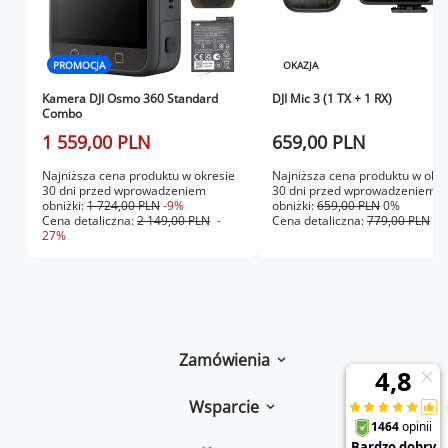
PROMOCJA
OKAZJA
Kamera DJI Osmo 360 Standard
DJI Mic 3 (1 TX + 1 RX)
Combo
1 559,00 PLN
659,00 PLN
Najniższa cena produktu w okresie
Najniższa cena produktu w okre
30 dni przed wprowadzeniem
30 dni przed wprowadzeniem
obniżki:
1 724,00 PLN
-9%
obniżki:
659,00 PLN
0%
Cena detaliczna:
2 149,00 PLN
-
Cena detaliczna:
779,00 PLN
-
27%
Zamówienia
Wsparcie