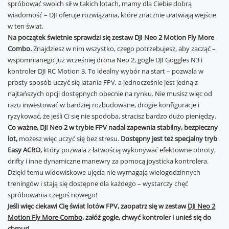
spróbować swoich sił w takich lotach, mamy dla Ciebie dobrą
wiadomość – DJI oferuje rozwiązania, które znacznie ułatwiają wejście
w ten świat.
Na początek świetnie sprawdzi się zestaw DJI Neo 2 Motion Fly More
Combo.
Znajdziesz w nim wszystko, czego potrzebujesz, aby zacząć –
wspomnianego już wcześniej drona Neo 2, gogle DJI Goggles N3 i
kontroler DJI RC Motion 3. To idealny wybór na start – pozwala w
prosty sposób uczyć się latania FPV, a jednocześnie jest jedną z
najtańszych opcji dostępnych obecnie na rynku. Nie musisz więc od
razu inwestować w bardziej rozbudowane, drogie konfiguracje i
ryzykować, że jeśli Ci się nie spodoba, stracisz bardzo dużo pieniędzy.
Co ważne, DJI Neo 2 w trybie FPV nadal zapewnia stabilny, bezpieczny
lot,
możesz więc uczyć się bez stresu.
Dostępny jest też specjalny tryb
Easy ACRO,
który pozwala z łatwością wykonywać efektowne obroty,
drifty i inne dynamiczne manewry za pomocą joysticka kontrolera.
Dzięki temu widowiskowe ujęcia nie wymagają wielogodzinnych
treningów i stają się dostępne dla każdego – wystarczy chęć
spróbowania czegoś nowego!
Jeśli więc ciekawi Cię świat lotów FPV, zaopatrz się w zestaw
DJI Neo 2
Motion Fly More Combo
, załóż gogle, chwyć kontroler i unieś się do
chmur!