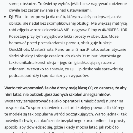
samej obsłudze. To świetny wybór, jeśli chcesz nagrywać codzienne
chwile bez zastanawiania się nad ustawieniami.
DJI Flip
– to propozycja dla osób, którym zależy na lepszej jakości
obrazu, ale nadal bez skomplikowanej obsługi. Ma większą matrycę,
robi zdjęcia w rozdzielczości 48 MP i nagrywa filmy w 4K/60FPS HDR.
Pozostaje przy tym wyjątkowo lekki i prosty w obsłudze. Może
hamować przed przeszkodami z przodu, obsługuje funkcje
QuickShots, MasterShots, Panorama i SmartPhoto, automatycznie
śledzi obiekty i oferuje czas lotu do około 31 minut. Wyróżnia go
także unikalna konstrukcja – jego śmigła składają się razem z
osłonami. Wszystko to sprawia, że DJI Flip doskonale sprawdzi się
podczas podróży i spontanicznych wypadów.
Warto też wspomnieć, że oba drony mają klasę C0, co oznacza, że aby
nimi latać, nie potrzebujesz żadnych szkoleń ani egzaminów.
Wystarczy zarejestrować się jako operator i umieścić swój numer na
urządzeniu. To spore ułatwienie na start i kolejny powód, dla którego
te modele są tak popularne wśród początkujących. Warto jednak i tak
poświęcić chwilę na ukończenie bezpłatnego kursu online – to prosty
sposób, aby dowiedzieć się, gdzie i kiedy można latać, jak robić to