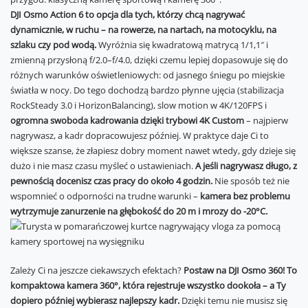
DJI Osmo Action 6 to opcja dla tych, którzy chcą nagrywać
dynamicznie, w ruchu – na rowerze, na nartach, na motocyklu, na
szlaku czy pod wodą.
Wyróżnia się kwadratową matrycą 1/1,1″ i
zmienną przysłoną f/2.0–f/4.0, dzięki czemu lepiej dopasowuje się do
różnych warunków oświetleniowych: od jasnego śniegu po miejskie
światła w nocy. Do tego dochodzą bardzo płynne ujęcia (stabilizacja
RockSteady 3.0 i HorizonBalancing), slow motion w 4K/120FPS i
ogromna swoboda kadrowania dzięki trybowi 4K Custom
– najpierw
nagrywasz, a kadr dopracowujesz później. W praktyce daje Ci to
większe szanse, że złapiesz dobry moment nawet wtedy, gdy dzieje się
dużo i nie masz czasu myśleć o ustawieniach.
A jeśli nagrywasz długo, z
pewnością docenisz czas pracy do około 4 godzin.
Nie sposób też nie
wspomnieć o odporności na trudne warunki –
kamera bez problemu
wytrzymuje zanurzenie na głębokość do 20 m i mrozy do -20°C.
Zależy Ci na jeszcze ciekawszych efektach?
Postaw na DJI Osmo 360! To
kompaktowa kamera 360°, która rejestruje wszystko dookoła – a Ty
dopiero później wybierasz najlepszy kadr.
Dzięki temu nie musisz się