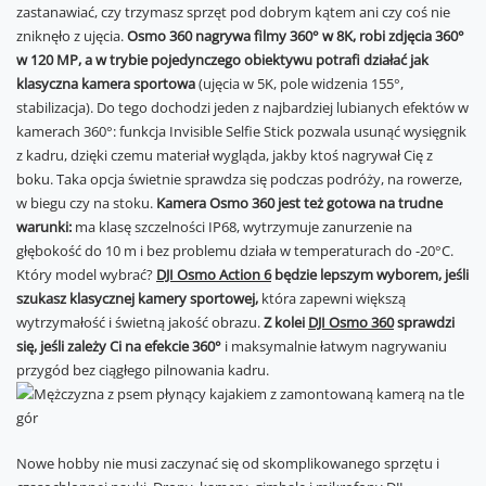
zastanawiać, czy trzymasz sprzęt pod dobrym kątem ani czy coś nie
zniknęło z ujęcia.
Osmo 360 nagrywa filmy 360° w 8K, robi zdjęcia 360°
w 120 MP, a w trybie pojedynczego obiektywu potrafi działać jak
klasyczna kamera sportowa
(ujęcia w 5K, pole widzenia 155°,
stabilizacja). Do tego dochodzi jeden z najbardziej lubianych efektów w
kamerach 360°: funkcja Invisible Selfie Stick pozwala usunąć wysięgnik
z kadru, dzięki czemu materiał wygląda, jakby ktoś nagrywał Cię z
boku. Taka opcja świetnie sprawdza się podczas podróży, na rowerze,
w biegu czy na stoku.
Kamera Osmo 360 jest też gotowa na trudne
warunki:
ma klasę szczelności IP68, wytrzymuje zanurzenie na
głębokość do 10 m i bez problemu działa w temperaturach do -20°C.
Który model wybrać?
DJI Osmo Action 6
będzie lepszym wyborem, jeśli
szukasz klasycznej kamery sportowej,
która zapewni większą
wytrzymałość i świetną jakość obrazu.
Z kolei
DJI Osmo 360
sprawdzi
się, jeśli zależy Ci na efekcie 360°
i maksymalnie łatwym nagrywaniu
przygód bez ciągłego pilnowania kadru.
Nowe hobby nie musi zaczynać się od skomplikowanego sprzętu i