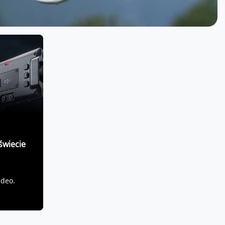
świecie
ideo.