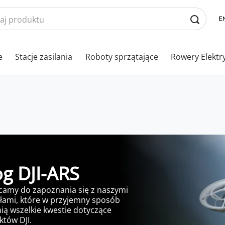
e
Stacje zasilania
Roboty sprzątające
Rowery Elektr
og DJI-ARS
camy do zapoznania się z naszymi
łami, które w przyjemny sposób
ią wszelkie kwestie dotyczące
tów DJI.