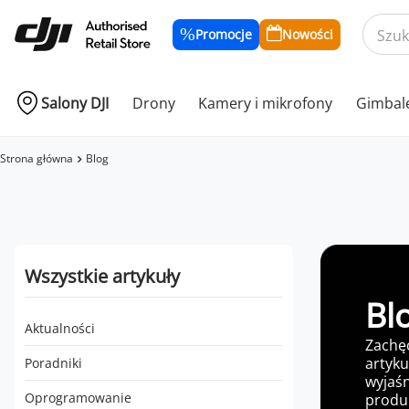
Promocje
Nowości
Salony DJI
Drony
Kamery i mikrofony
Gimbal
Strona główna
Blog
Wszystkie artykuły
Bl
Aktualności
Zachę
artyku
Poradniki
wyjaśn
produk
Oprogramowanie