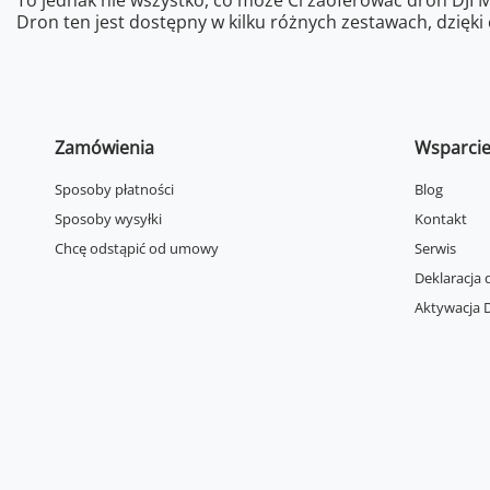
To jednak nie wszystko, co może Ci zaoferować dron DJI 
Dron ten jest dostępny w kilku różnych zestawach, dzięki 
Zamówienia
Wsparci
Sposoby płatności
Blog
Sposoby wysyłki
Kontakt
Chcę odstąpić od umowy
Serwis
Deklaracja 
Aktywacja D