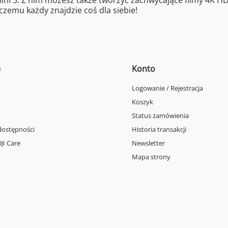
Mini 3. Z nim możesz także tworzyć zachwycające filmy 4K H
czemu każdy znajdzie coś dla siebie!
e
Konto
Logowanie / Rejestracja
Koszyk
Status zamówienia
dostępności
Historia transakcji
JI Care
Newsletter
Mapa strony