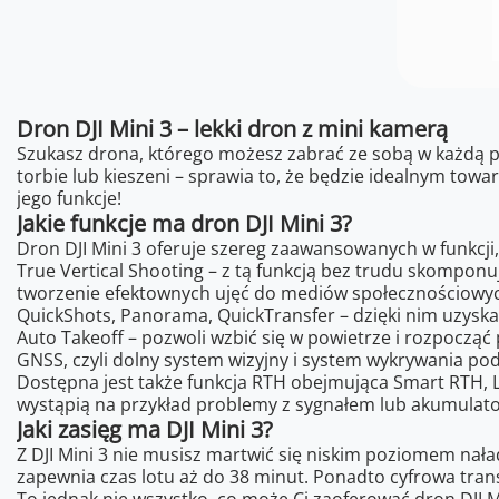
Dron DJI Mini 3 – lekki dron z mini kamerą
Szukasz drona, którego możesz zabrać ze sobą w każdą pod
torbie lub kieszeni – sprawia to, że będzie idealnym tow
jego funkcje!
Jakie funkcje ma dron DJI Mini 3?
Dron DJI Mini 3 oferuje szereg zaawansowanych w funkcji,
True Vertical Shooting – z tą funkcją bez trudu skompon
tworzenie efektownych ujęć do mediów społecznościowy
QuickShots, Panorama, QuickTransfer – dzięki nim uzyska
Auto Takeoff – pozwoli wzbić się w powietrze i rozpoczą
GNSS, czyli dolny system wizyjny i system wykrywania pod
Dostępna jest także funkcja RTH obejmująca Smart RTH, Lo
wystąpią na przykład problemy z sygnałem lub akumulator
Jaki zasięg ma DJI Mini 3?
Z DJI Mini 3 nie musisz martwić się niskim poziomem nał
zapewnia czas lotu aż do 38 minut. Ponadto cyfrowa tran