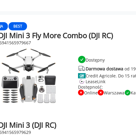
JA
BEST
JI Mini 3 Fly More Combo (DJI RC)
 6941565979667
Dostępny
Darmowa dostawa
od 19
Credit Agricole.
LeaseLink
Dostępność:
Online
Warszawa
Ka
JI Mini 3 (DJI RC)
 6941565979629