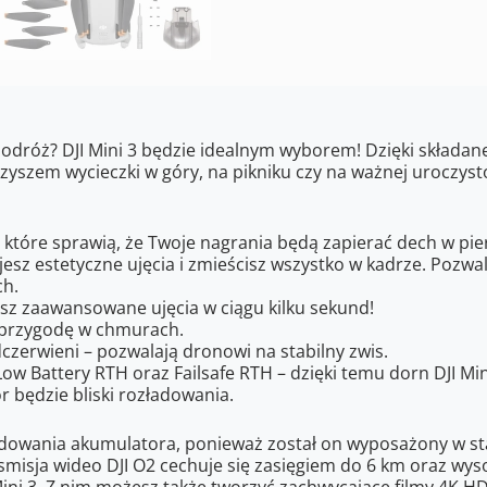
róż? DJI Mini 3 będzie idealnym wyborem! Dzięki składanej 
arzyszem wycieczki w góry, na pikniku czy na ważnej uroczys
 które sprawią, że Twoje nagrania będą zapierać dech w pie
ujesz estetyczne ujęcia i zmieścisz wszystko w kadrze. Poz
ch.
sz zaawansowane ujęcia w ciągu kilku sekund!
ć przygodę w chmurach.
czerwieni – pozwalają dronowi na stabilny zwis.
w Battery RTH oraz Failsafe RTH – dzięki temu dorn DJI Min
 będzie bliski rozładowania.
adowania akumulatora, ponieważ został on wyposażony w stan
smisja wideo DJI O2 cechuje się zasięgiem do 6 km oraz wys