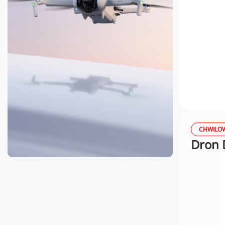
CHWILOW
Dron D