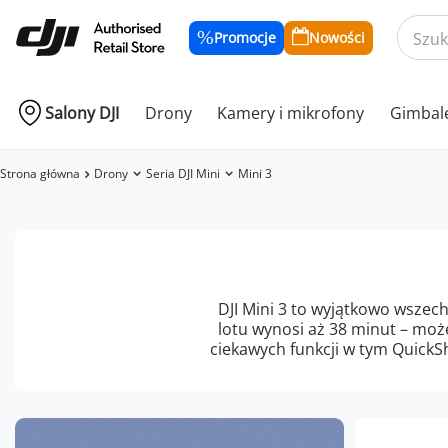
Promocje
Nowości
Salony DJI
Drony
Kamery i mikrofony
Gimbal
Strona główna
Drony
Seria DJI Mini
Mini 3
DJI Mini 3 to wyjątkowo wszec
lotu wynosi aż 38 minut – może
ciekawych funkcji w tym QuickS