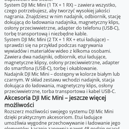
System DJI Mic Mini (1 TX + 1 RX) – zawiera wszystko,
czego potrzebujesz, aby tworzyć wysokiej jakości
nagrania. Znajdziesz w nim nadajnik, odbiornik, stację
dokującą do ładowania nadajnika, magnetyczny klips,
osłony przeciwwietrzne, adapter do telefonu (USB-C),
torbę transportową i niezbędne kable.
System DJI Mic Mini (2 TX + 1 RX + etui ładujące) –
sprawdzi się na przykład podczas nagrywania
wywiadów i materiałów wideo z kilkoma osobami.
Zawiera dwa nadajniki, odbiornik, etui ładujące,
magnetyczne klipsy, osłony przeciwwietrzne, adapter
do smartfona (USB-C), torbę i okablowanie.
Nadajnik DJI Mic Mini – dostępny w kolorze białym lub
czarnym. W skład zestawu wchodzi nadajnik, stacja
dokująca do ładowania, magnetyczny klips, osłony
przeciwwietrzne, torba transportowa i kabel USB-C.
Akcesoria DJI Mic Mini – jeszcze więcej
możliwości
Rozszerz możliwości swojego systemu DJI Mic Mini
dzięki praktycznym akcesoriom. Etui ładujące
umożliwia wygodne przechowywanie i ładowanie jego
elementów. Łącznie zapewnia nawet 48 godzin pracy!