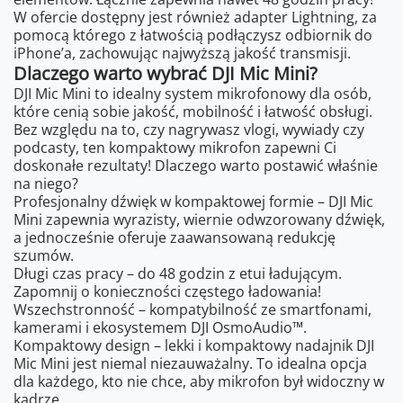
W ofercie dostępny jest również adapter Lightning, za
pomocą którego z łatwością podłączysz odbiornik do
iPhone’a, zachowując najwyższą jakość transmisji.
Dlaczego warto wybrać DJI Mic Mini?
DJI Mic Mini to idealny system mikrofonowy dla osób,
które cenią sobie jakość, mobilność i łatwość obsługi.
Bez względu na to, czy nagrywasz vlogi, wywiady czy
podcasty, ten kompaktowy mikrofon zapewni Ci
doskonałe rezultaty! Dlaczego warto postawić właśnie
na niego?
Profesjonalny dźwięk w kompaktowej formie – DJI Mic
Mini zapewnia wyrazisty, wiernie odwzorowany dźwięk,
a jednocześnie oferuje zaawansowaną redukcję
szumów.
Długi czas pracy – do 48 godzin z etui ładującym.
Zapomnij o konieczności częstego ładowania!
Wszechstronność – kompatybilność ze smartfonami,
kamerami i ekosystemem DJI OsmoAudio™.
Kompaktowy design – lekki i kompaktowy nadajnik DJI
Mic Mini jest niemal niezauważalny. To idealna opcja
dla każdego, kto nie chce, aby mikrofon był widoczny w
kadrze.