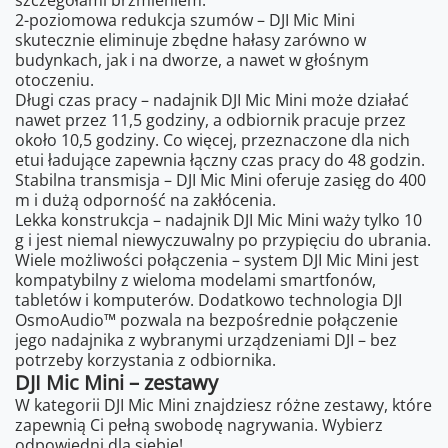
szczegółami brzmieniem.
2-poziomowa redukcja szumów – DJI Mic Mini
skutecznie eliminuje zbędne hałasy zarówno w
budynkach, jak i na dworze, a nawet w głośnym
otoczeniu.
Długi czas pracy – nadajnik DJI Mic Mini może działać
nawet przez 11,5 godziny, a odbiornik pracuje przez
około 10,5 godziny. Co więcej, przeznaczone dla nich
etui ładujące zapewnia łączny czas pracy do 48 godzin.
Stabilna transmisja – DJI Mic Mini oferuje zasięg do 400
m i dużą odporność na zakłócenia.
Lekka konstrukcja – nadajnik DJI Mic Mini waży tylko 10
g i jest niemal niewyczuwalny po przypięciu do ubrania.
Wiele możliwości połączenia – system DJI Mic Mini jest
kompatybilny z wieloma modelami smartfonów,
tabletów i komputerów. Dodatkowo technologia DJI
OsmoAudio™ pozwala na bezpośrednie połączenie
jego nadajnika z wybranymi urządzeniami DJI – bez
potrzeby korzystania z odbiornika.
DJI Mic Mini – zestawy
W kategorii DJI Mic Mini znajdziesz różne zestawy, które
zapewnią Ci pełną swobodę nagrywania. Wybierz
odpowiedni dla siebie!