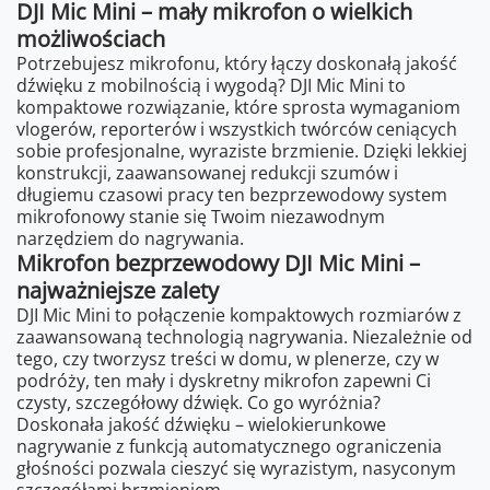
DJI Mic Mini – mały mikrofon o wielkich
możliwościach
Potrzebujesz mikrofonu, który łączy doskonałą jakość
dźwięku z mobilnością i wygodą? DJI Mic Mini to
kompaktowe rozwiązanie, które sprosta wymaganiom
vlogerów, reporterów i wszystkich twórców ceniących
sobie profesjonalne, wyraziste brzmienie. Dzięki lekkiej
konstrukcji, zaawansowanej redukcji szumów i
długiemu czasowi pracy ten bezprzewodowy system
mikrofonowy stanie się Twoim niezawodnym
narzędziem do nagrywania.
Mikrofon bezprzewodowy DJI Mic Mini –
najważniejsze zalety
DJI Mic Mini to połączenie kompaktowych rozmiarów z
zaawansowaną technologią nagrywania. Niezależnie od
tego, czy tworzysz treści w domu, w plenerze, czy w
podróży, ten mały i dyskretny mikrofon zapewni Ci
czysty, szczegółowy dźwięk. Co go wyróżnia?
Doskonała jakość dźwięku – wielokierunkowe
nagrywanie z funkcją automatycznego ograniczenia
głośności pozwala cieszyć się wyrazistym, nasyconym