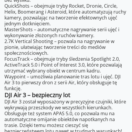
bez wysiłku:
QuickShots – obejmuje tryby Rocket, Dronie, Circle,
Helix, Boomerang i Asteroid, które automatyzują ruchy
kamery, pozwalając na tworzenie efektownych ujęć
jednym dotknięciem.
MasterShots – automatyczne nagrywanie serii ujęć i
wykonywanie złożonych ruchów kamery.
2.7K Vertical Shooting – pozwala na nagrywanie w
pionie, ułatwiając tworzenie treści do mediów
społecznościowych.
FocusTrack – obejmuje tryby śledzenia Spotlight 2.0,
ActiveTrack 5.0 i Point of Interest 3.0, które pozwalają
utrzymać wybrany obiekt w centrum kadru.
Waypoint – umożliwia planowanie tras lotu i ujęć. DJI
Air 3 to pierwszy dron z serii Air, który obsługuje tę
funkcję.
DJI Air 3 – bezpieczny lot
DJI Air 3 został wyposażony w precyzyjne czujniki, które
wykrywają przeszkody we wszystkich kierunkach.
Obsługuje też system APAS 5.0, co pozwala mu na
automatyczne omijanie obiektów napotkanych na
trasie. Dzięki temu możesz cieszyć się
bezpieczeństwem lotu nawet w trudnych warunkach!