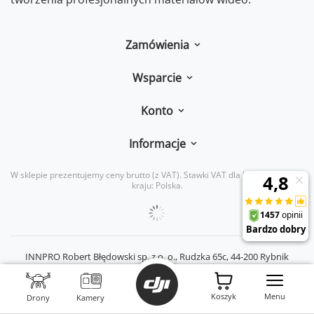
Zamówienia
Wsparcie
Konto
Informacje
W sklepie prezentujemy ceny brutto (z VAT).
Stawki VAT dla konsumentów z
kraju:
Polska
.
INNPRO Robert Błędowski sp. z o. o.,
Rudzka 65c
,
44-200
Rybnik
|
mail:
kontakt@dji-ars.pl
|
telefon:
734 734 920
|
NIP:
PL6423234719
|
KRS:
0000944160
Koszyk
Menu
Drony
Kamery