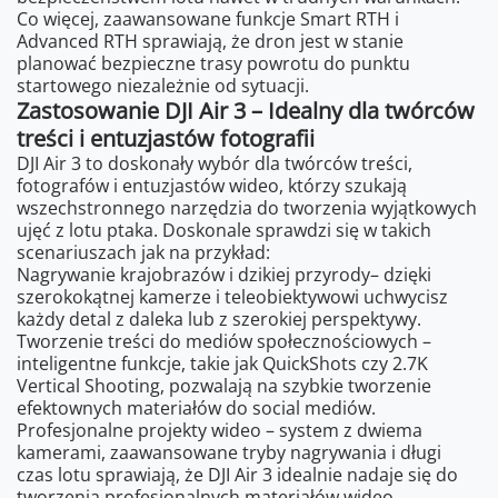
Co więcej, zaawansowane funkcje Smart RTH i
Advanced RTH sprawiają, że dron jest w stanie
planować bezpieczne trasy powrotu do punktu
startowego niezależnie od sytuacji.
Zastosowanie DJI Air 3 – Idealny dla twórców
treści i entuzjastów fotografii
DJI Air 3 to doskonały wybór dla twórców treści,
fotografów i entuzjastów wideo, którzy szukają
wszechstronnego narzędzia do tworzenia wyjątkowych
ujęć z lotu ptaka. Doskonale sprawdzi się w takich
scenariuszach jak na przykład:
Nagrywanie krajobrazów i dzikiej przyrody– dzięki
szerokokątnej kamerze i teleobiektywowi uchwycisz
każdy detal z daleka lub z szerokiej perspektywy.
Tworzenie treści do mediów społecznościowych –
inteligentne funkcje, takie jak QuickShots czy 2.7K
Vertical Shooting, pozwalają na szybkie tworzenie
efektownych materiałów do social mediów.
Profesjonalne projekty wideo – system z dwiema
kamerami, zaawansowane tryby nagrywania i długi
czas lotu sprawiają, że DJI Air 3 idealnie nadaje się do
tworzenia profesjonalnych materiałów wideo.