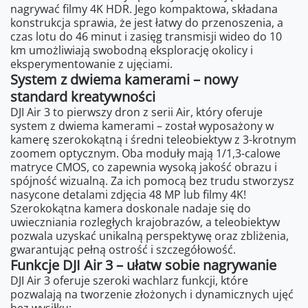
nagrywać filmy 4K HDR. Jego kompaktowa, składana
konstrukcja sprawia, że jest łatwy do przenoszenia, a
czas lotu do 46 minut i zasięg transmisji wideo do 10
km umożliwiają swobodną eksplorację okolicy i
eksperymentowanie z ujęciami.
System z dwiema kamerami – nowy
standard kreatywności
DJI Air 3 to pierwszy dron z serii Air, który oferuje
system z dwiema kamerami – został wyposażony w
kamerę szerokokątną i średni teleobiektyw z 3-krotnym
zoomem optycznym. Oba moduły mają 1/1,3-calowe
matryce CMOS, co zapewnia wysoką jakość obrazu i
spójność wizualną. Za ich pomocą bez trudu stworzysz
nasycone detalami zdjęcia 48 MP lub filmy 4K!
Szerokokątna kamera doskonale nadaje się do
uwieczniania rozległych krajobrazów, a teleobiektyw
pozwala uzyskać unikalną perspektywę oraz zbliżenia,
gwarantując pełną ostrość i szczegółowość.
Funkcje DJI Air 3 – ułatw sobie nagrywanie
DJI Air 3 oferuje szeroki wachlarz funkcji, które
pozwalają na tworzenie złożonych i dynamicznych ujęć