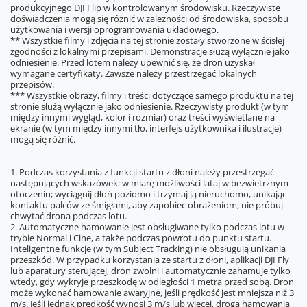
produkcyjnego DJI Flip w kontrolowanym środowisku. Rzeczywiste
doświadczenia mogą się różnić w zależności od środowiska, sposobu
użytkowania i wersji oprogramowania układowego.
** Wszystkie filmy i zdjęcia na tej stronie zostały stworzone w ścisłej
zgodności z lokalnymi przepisami. Demonstracje służą wyłącznie jako
odniesienie. Przed lotem należy upewnić się, że dron uzyskał
wymagane certyfikaty. Zawsze należy przestrzegać lokalnych
przepisów.
*** Wszystkie obrazy, filmy i treści dotyczące samego produktu na tej
stronie służą wyłącznie jako odniesienie. Rzeczywisty produkt (w tym
między innymi wygląd, kolor i rozmiar) oraz treści wyświetlane na
ekranie (w tym między innymi tło, interfejs użytkownika i ilustracje)
mogą się różnić.
1. Podczas korzystania z funkcji startu z dłoni należy przestrzegać
następujących wskazówek: w miarę możliwości lataj w bezwietrznym
otoczeniu; wyciągnij dłoń poziomo i trzymaj ją nieruchomo, unikając
kontaktu palców ze śmigłami, aby zapobiec obrażeniom; nie próbuj
chwytać drona podczas lotu.
2. Automatyczne hamowanie jest obsługiwane tylko podczas lotu w
trybie Normal i Cine, a także podczas powrotu do punktu startu.
Inteligentne funkcje (w tym Subject Tracking) nie obsługują unikania
przeszkód. W przypadku korzystania ze startu z dłoni, aplikacji DJI Fly
lub aparatury sterującej, dron zwolni i automatycznie zahamuje tylko
wtedy, gdy wykryje przeszkodę w odległości 1 metra przed sobą. Dron
może wykonać hamowanie awaryjne, jeśli prędkość jest mniejsza niż 3
m/s. Jeśli jednak prędkość wynosi 3 m/s lub więcej, droga hamowania