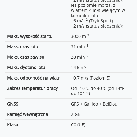
Silne zakłócenia (teren
ładowania 65 W):
Automatic Exposure
Na poziomie morza, z
18
miejski): ok. 1-2,5 km;
Od 0% do 100%: ok. 70 min
Bracketing (AEB):
wiatrem 4 m/s wiejącym w
Średnie zakłócenia (teren
12 MP, 3/5/7 klatek z 2/3 EV;
kierunku lotu:
2
podmiejski): ok. 2,5-7 km;
Timed:
16 m/s
(Tryb Sport);
Niskie zakłócenia
12 MP,
12 m/s (status śledzenia);
(przedmieścia/wybrzeże): ok.
2/3/5/7/10/15/20/30/60 s;
9
3
7-13 km;
Maks. wysokość startu
3000 m
Format zdjęć
JPEG;
4
Niskie zakłócenia i
DNG/RAW;
Maks. czas lotu
31 min
przeszkody w postaci
5
840×2160@24/25/30/48/50/60FPS;
budynków: ok. 0-0,5 km;
Maks. czas zawisu
28 min
Niskie zakłócenia i
6
1080@24/25/30/48/50/60/100FPS;
przeszkody w postaci drzew:
Maks. dystans lotu
14 km
10
Vertical Shooting:
ok. 0,5-2 km;
×2688@24/25/30FPS;
Maks. odporność na wiatr
10,7 m/s (Poziom 5)
ertical Shooting:
O4:
×1920@24/25/30FPS;
DJI RC-N3: 10 MB/s;
Zakres temperatur pracy
Od -10°C do 40°C (od 14°F
DJI RC: 10 MB/s;
do 104°F)
11
Wi-Fi 5: 30 MB/s
GNSS
GPS + Galileo + BeiDou
12
Mbps
Ok. 120 ms
Pamięć wewnętrzna
2 GB
T
4 anteny (2,4 GHz: 1T2R;
5,2/5,8 GHz: 2T2R)
Klasa
C0 (UE)
al