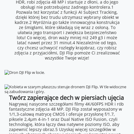
HDR, robi zdjęcia 48 MP i startuje z dłoni, a do jego
obsługi nie potrzebujesz żadnego kontrolera.1
Pozwala też korzystać z funkcji AI Subject Tracking,
dzięki której bez trudu utrzymasz wybrany obiekt w
kadrze.2 Wyróżnia go także innowacyjna konstrukcja
ze śmigłami, które składają się wraz z osłoną. To
ułatwia jego transport i zwiększa bezpieczeństwo
lotu! Co więcej, dron waży mniej niż 249 g3 i może
latać nawet przez 31 minut.4 Niezależnie od tego,
czy chcesz uchwycić rozległy krajobraz, czy robisz
zdjęcia z przyjaciółmi, DJI Flip pomoże Ci zrealizować
wszystkie Twoje wizje!
Twórz zapierające dech w piersiach ujęcia
Nagrywaj nasycone szczegółami filmy 4K/60FPS HDR i rób
fantastyczne zdjęcia 48 MP. DJI Flip został wyposażony w
1/1,3-calową matrycę CMOS i oferuje przysłonę f/1.7,
piksele 2,4μm 4-in-1 oraz Dual Native ISO Fusion, czyli
technologię, która łączy dwa natywne poziomy ISO, aby
zapewnić lepszy obraz.5 Uzyskaj więcej szczegółów w