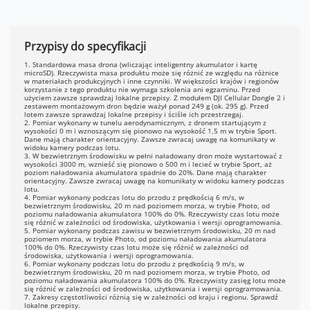
g M
;
4x;
Przypisy do specyfikacji
ertical Shooting: 3x;
ertical Shooting: 4x;
1. Standardowa masa drona (wliczając inteligentny akumulator i kartę
microSD). Rzeczywista masa produktu może się różnić ze względu na różnice
ia 12 MP: 3x;
w materiałach produkcyjnych i inne czynniki. W większości krajów i regionów
korzystanie z tego produktu nie wymaga szkolenia ani egzaminu. Przed
użyciem zawsze sprawdzaj lokalne przepisy. Z modułem DJI Cellular Dongle 2 i
zestawem montażowym dron będzie ważył ponad 249 g (ok. 295 g). Przed
lotem zawsze sprawdzaj lokalne przepisy i ściśle ich przestrzegaj.
2. Pomiar wykonany w tunelu aerodynamicznym, z dronem startującym z
wysokości 0 m i wznoszącym się pionowo na wysokość 1,5 m w trybie Sport.
Dane mają charakter orientacyjny. Zawsze zwracaj uwagę na komunikaty w
widoku kamery podczas lotu.
3. W bezwietrznym środowisku w pełni naładowany dron może wystartować z
wysokości 3000 m, wznieść się pionowo o 500 m i lecieć w trybie Sport, aż
poziom naładowania akumulatora spadnie do 20%. Dane mają charakter
orientacyjny. Zawsze zwracaj uwagę na komunikaty w widoku kamery podczas
lotu.
4. Pomiar wykonany podczas lotu do przodu z prędkością 6 m/s, w
bezwietrznym środowisku, 20 m nad poziomem morza, w trybie Photo, od
poziomu naładowania akumulatora 100% do 0%. Rzeczywisty czas lotu może
się różnić w zależności od środowiska, użytkowania i wersji oprogramowania.
5. Pomiar wykonany podczas zawisu w bezwietrznym środowisku, 20 m nad
poziomem morza, w trybie Photo, od poziomu naładowania akumulatora
100% do 0%. Rzeczywisty czas lotu może się różnić w zależności od
środowiska, użytkowania i wersji oprogramowania.
6. Pomiar wykonany podczas lotu do przodu z prędkością 9 m/s, w
bezwietrznym środowisku, 20 m nad poziomem morza, w trybie Photo, od
poziomu naładowania akumulatora 100% do 0%. Rzeczywisty zasięg lotu może
się różnić w zależności od środowiska, użytkowania i wersji oprogramowania.
7. Zakresy częstotliwości różnią się w zależności od kraju i regionu. Sprawdź
lokalne przepisy.