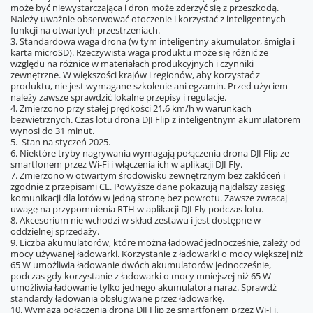
może być niewystarczająca i dron może zderzyć się z przeszkodą.
Należy uważnie obserwować otoczenie i korzystać z inteligentnych
funkcji na otwartych przestrzeniach.
3. Standardowa waga drona (w tym inteligentny akumulator, śmigła i
karta microSD). Rzeczywista waga produktu może się różnić ze
względu na różnice w materiałach produkcyjnych i czynniki
zewnętrzne. W większości krajów i regionów, aby korzystać z
produktu, nie jest wymagane szkolenie ani egzamin. Przed użyciem
należy zawsze sprawdzić lokalne przepisy i regulacje.
4. Zmierzono przy stałej prędkości 21,6 km/h w warunkach
bezwietrznych. Czas lotu drona DJI Flip z inteligentnym akumulatorem
wynosi do 31 minut.
5. Stan na styczeń 2025.
6. Niektóre tryby nagrywania wymagają połączenia drona DJI Flip ze
smartfonem przez Wi-Fi i włączenia ich w aplikacji DJI Fly.
7. Zmierzono w otwartym środowisku zewnętrznym bez zakłóceń i
zgodnie z przepisami CE. Powyższe dane pokazują najdalszy zasięg
komunikacji dla lotów w jedną stronę bez powrotu. Zawsze zwracaj
uwagę na przypomnienia RTH w aplikacji DJI Fly podczas lotu.
8. Akcesorium nie wchodzi w skład zestawu i jest dostępne w
oddzielnej sprzedaży.
9. Liczba akumulatorów, które można ładować jednocześnie, zależy od
mocy używanej ładowarki. Korzystanie z ładowarki o mocy większej niż
65 W umożliwia ładowanie dwóch akumulatorów jednocześnie,
podczas gdy korzystanie z ładowarki o mocy mniejszej niż 65 W
umożliwia ładowanie tylko jednego akumulatora naraz. Sprawdź
standardy ładowania obsługiwane przez ładowarkę.
10. Wymaga połączenia drona DJI Flip ze smartfonem przez Wi-Fi.