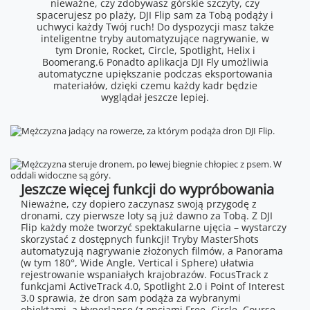
nieważne, czy zdobywasz górskie szczyty, czy
spacerujesz po plaży, DJI Flip sam za Tobą podąży i
uchwyci każdy Twój ruch! Do dyspozycji masz także
inteligentne tryby automatyzujące nagrywanie, w
tym Dronie, Rocket, Circle, Spotlight, Helix i
Boomerang.6 Ponadto aplikacja DJI Fly umożliwia
automatyczne upiększanie podczas eksportowania
materiałów, dzięki czemu każdy kadr będzie
wyglądał jeszcze lepiej.
Jeszcze więcej funkcji do wypróbowania
Nieważne, czy dopiero zaczynasz swoją przygodę z
dronami, czy pierwsze loty są już dawno za Tobą. Z DJI
Flip każdy może tworzyć spektakularne ujęcia – wystarczy
skorzystać z dostępnych funkcji! Tryby MasterShots
automatyzują nagrywanie złożonych filmów, a Panorama
(w tym 180°, Wide Angle, Vertical i Sphere) ułatwia
rejestrowanie wspaniałych krajobrazów. FocusTrack z
funkcjami ActiveTrack 4.0, Spotlight 2.0 i Point of Interest
3.0 sprawia, że dron sam podąża za wybranymi
obiektami, a Hyperlapse (z opcjami Free, Circle, Course