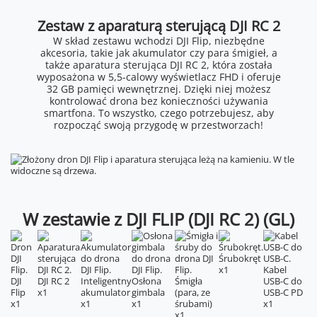
Zestaw z aparaturą sterującą DJI RC 2
W skład zestawu wchodzi DJI Flip, niezbędne
akcesoria, takie jak akumulator czy para śmigieł, a
także aparatura sterująca DJI RC 2, która została
wyposażona w 5,5-calowy wyświetlacz FHD i oferuje
32 GB pamięci wewnętrznej. Dzięki niej możesz
kontrolować drona bez konieczności używania
smartfona. To wszystko, czego potrzebujesz, aby
rozpocząć swoją przygodę w przestworzach!
W zestawie z DJI FLIP (DJI RC 2) (GL)
Śrubokręt
x1
Kabel
DJI
DJI RC 2
Inteligentny
Osłona
Śmigła
USB-C do
Flip
x1
akumulator
gimbala
(para, ze
USB-C PD
x1
x1
x1
śrubami)
x1
x1