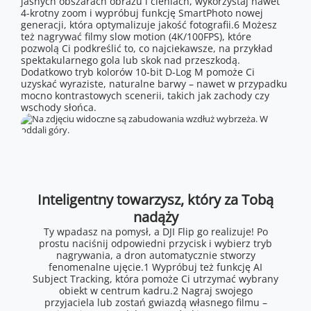
jasnych obszarach obrazu i cieniach, wykorzystaj nawet
4-krotny zoom i wypróbuj funkcję SmartPhoto nowej
generacji, która optymalizuje jakość fotografii.6 Możesz
też nagrywać filmy slow motion (4K/100FPS), które
pozwolą Ci podkreślić to, co najciekawsze, na przykład
spektakularnego gola lub skok nad przeszkodą.
Dodatkowo tryb kolorów 10-bit D-Log M pomoże Ci
uzyskać wyraziste, naturalne barwy – nawet w przypadku
mocno kontrastowych scenerii, takich jak zachody czy
wschody słońca.
Inteligentny towarzysz, który za Tobą
nadąży
Ty wpadasz na pomysł, a DJI Flip go realizuje! Po
prostu naciśnij odpowiedni przycisk i wybierz tryb
nagrywania, a dron automatycznie stworzy
fenomenalne ujęcie.1 Wypróbuj też funkcję AI
Subject Tracking, która pomoże Ci utrzymać wybrany
obiekt w centrum kadru.2 Nagraj swojego
przyjaciela lub zostań gwiazdą własnego filmu –