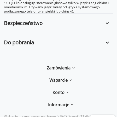
11. DJI Flip obsługuje sterowanie głosowe tylko w języku angielskim i
mandaryńskim. Używany język zależy od języka systemowego
podłączonego telefonu (angielski lub chiński).
Bezpieczeństwo
Do pobrania
Zamówienia
Wsparcie
Konto
Informacje
W sklepie prezentujemy ceny brutto (z VAT).
Stawki VAT dla konsumentów z