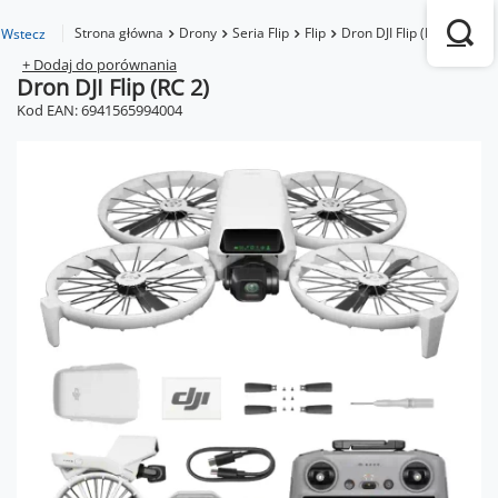
Strona główna
Drony
Seria Flip
Flip
Dron DJI Flip (RC 2)
Wstecz
+ Dodaj do porównania
Dron DJI Flip (RC 2)
Kod EAN: 6941565994004