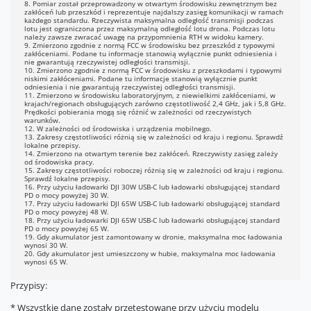
8. Pomiar został przeprowadzony w otwartym środowisku zewnętrznym bez
zakłóceń lub przeszkód i reprezentuje najdalszy zasięg komunikacji w ramach
każdego standardu. Rzeczywista maksymalna odległość transmisji podczas
lotu jest ograniczona przez maksymalną odległość lotu drona. Podczas lotu
należy zawsze zwracać uwagę na przypomnienia RTH w widoku kamery.
9. Zmierzono zgodnie z normą FCC w środowisku bez przeszkód z typowymi
zakłóceniami. Podane tu informacje stanowią wyłącznie punkt odniesienia i
nie gwarantują rzeczywistej odległości transmisji.
10. Zmierzono zgodnie z normą FCC w środowisku z przeszkodami i typowymi
niskimi zakłóceniami. Podane tu informacje stanowią wyłącznie punkt
odniesienia i nie gwarantują rzeczywistej odległości transmisji.
11. Zmierzono w środowisku laboratoryjnym, z niewielkimi zakłóceniami, w
krajach/regionach obsługujących zarówno częstotliwość 2,4 GHz, jak i 5,8 GHz.
Prędkości pobierania mogą się różnić w zależności od rzeczywistych
warunków.
12. W zależności od środowiska i urządzenia mobilnego.
13. Zakresy częstotliwości różnią się w zależności od kraju i regionu. Sprawdź
lokalne przepisy.
14. Zmierzono na otwartym terenie bez zakłóceń. Rzeczywisty zasięg zależy
od środowiska pracy.
15. Zakresy częstotliwości roboczej różnią się w zależności od kraju i regionu.
Sprawdź lokalne przepisy.
16. Przy użyciu ładowarki DJI 30W USB-C lub ładowarki obsługującej standard
PD o mocy powyżej 30 W.
17. Przy użyciu ładowarki DJI 65W USB-C lub ładowarki obsługującej standard
PD o mocy powyżej 48 W.
18. Przy użyciu ładowarki DJI 65W USB-C lub ładowarki obsługującej standard
PD o mocy powyżej 65 W.
19. Gdy akumulator jest zamontowany w dronie, maksymalna moc ładowania
wynosi 30 W.
20. Gdy akumulator jest umieszczony w hubie, maksymalna moc ładowania
wynosi 65 W.
Przypisy:
* Wszystkie dane zostały przetestowane przy użyciu modelu