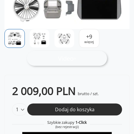
+
9
więcej
Video
2 009,00 PLN
brutto
/
szt.
Dodaj do koszyka
Szybkie zakupy
1-Click
(bez rejestracji)