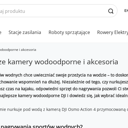
e
Stacje zasilania
Roboty sprzątające
Rowery Elektr
odoodporne i akcesoria
sze kamery wodoodporne i akcesoria
ów wodnych chce uwieczniać swoje przeżycia na wodzie – to dosk
howanie wspomnień na dłużej. Niezależnie od tego, czy nurkujesz
zasz czas na kajaku, odpowiedni sprzęt do nagrywania pozwoli Ci s
najlepsze kamery wodoodporne DJI i dowiedz się, jak wybrać idealn
 nagrywania sportów wodnych?