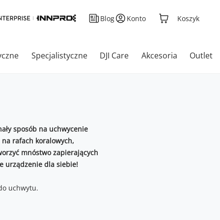
Blog
Konto
Koszyk
yczne
Specjalistyczne
DJI Care
Akcesoria
Outlet
onały sposób na uchwycenie
 na rafach koralowych,
tworzyć mnóstwo zapierających
e urządzenie dla siebie!