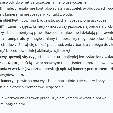
ię wody do wnętrza urządzenia i jego uszkodzenie.
k
– należy regularnie kontrolować stan uszczelek w obudowach wo
zić kamerę na niepożądany kontakt z wodą.
a obiektyw
– powinna być czysta, sucha i pozbawiona uszkodzeń.
iem
– zanim użyjesz kamery w morzu czy jeziorze, najpierw na próbę
zystkie elementy są prawidłowo zainstalowane i działają poprawni
mian temperatury
– nagłe zmiany temperatury mogą powodować skr
 obudowy. Staraj się unikać przechodzenia z bardzo ciepłego do z
dy) bez odpowiedniej aklimatyzacji sprzętu.
y upewnij się, czy jest ona sucha
– najlepiej korzystać też z wk
 z dużą prędkością
– w przeciwnym razie ciśnienie może spowodow
ania w wodzie (zwłaszcza morskiej) opłukaj kamerę pod kranem
– d
iegniesz korozji.
u kamery
– powinna ona wyschnąć naturalnie. Nie należy korzystać 
ie niektórych elementów urządzenia.
 ale ważnych wskazówek przed użyciem kamery w wodzie pozwoli Ci
ymi nagraniami.