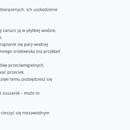
doorpornych. Ich uszkodzenie
 zanurz ją w płytkiej wodzie,
e.
aplanie się pary wodnej
imnego środowiska (na przykład
ładów przeciwmgielnych.
ać przeciek.
zięki temu pozbędziesz się
z suszarek – może to
 cieszyć się niezawodnym