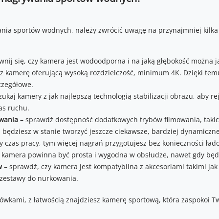
ia sportów wodnych, należy zwrócić uwagę na przynajmniej kilka i
nij się, czy kamera jest wodoodporna i na jaką głębokość można j
z kamerę oferującą wysoką rozdzielczość, minimum 4K. Dzięki te
zczegółowe.
zukaj kamery z jak najlepszą technologią stabilizacji obrazu, aby r
as ruchu.
owania
– sprawdź dostępność dodatkowych trybów filmowania, takic
 będziesz w stanie tworzyć jeszcze ciekawsze, bardziej dynamiczne
y czas pracy, tym więcej nagrań przygotujesz bez konieczności ła
kamera powinna być prosta i wygodna w obsłudze, nawet gdy będz
w
– sprawdź, czy kamera jest kompatybilna z akcesoriami takimi j
 zestawy do nurkowania.
ówkami, z łatwością znajdziesz kamerę sportową, która zaspokoi Tw