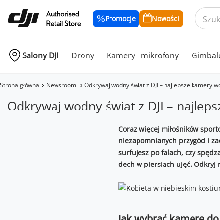
Promocje
Nowości
Salony DJI
Drony
Kamery i mikrofony
Gimbal
Strona główna
Newsroom
Odkrywaj wodny świat z DJI – najlepsze kamery w
Odkrywaj wodny świat z DJI – najlep
Coraz więcej miłośników sport
niezapomnianych przygód i zac
surfujesz po falach, czy spęd
dech w piersiach ujęć. Odkryj 
Jak wybrać kamerę do