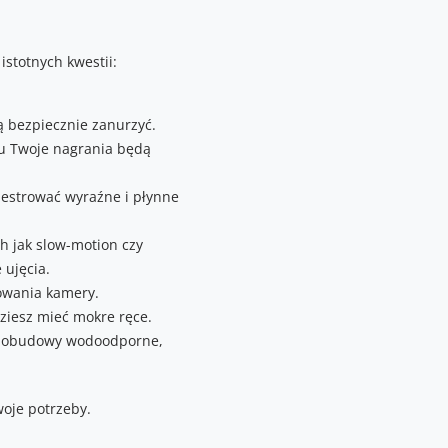
stotnych kwestii:
ą bezpiecznie zanurzyć.
mu Twoje nagrania będą
ejestrować wyraźne i płynne
h jak slow-motion czy
 ujęcia.
dowania kamery.
iesz mieć mokre ręce.
ak obudowy wodoodporne,
oje potrzeby.