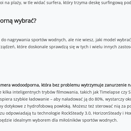
orną wybrać?
do nagrywania sportów wodnych, ale nie wiesz, jaki model wybrać
rządzeń, które doskonale sprawdzą się w tych i wielu innych zasto
amera wodoodporna, która bez problemu wytrzymuje zanurzenie na
 kilka inteligentnych trybów filmowania, takich jak Timelapse czy 
spiera szybkie ładowanie – aby naładować ją do 80%, wystarczy ok
ny dotykowe z hydrofobową powłoką. Możesz też sterować nią za 
azu odpowiadają tu technologie RockSteady 3.0, HorizonSteady i Ho
3 będzie idealnym wyborem dla miłośników sportów wodnych.