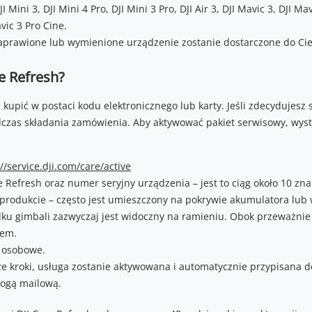
I Mini 3, DJI Mini 4 Pro, DJI Mini 3 Pro, DJI Air 3, DJI Mavic 3, DJI Ma
avic 3 Pro Cine.
prawione lub wymienione urządzenie zostanie dostarczone do Cie
e Refresh?
kupić w postaci kodu elektronicznego lub karty. Jeśli zdecydujesz
czas składania zamówienia. Aby aktywować pakiet serwisowy, wys
//service.dji.com/care/active
e Refresh oraz numer seryjny urządzenia – jest to ciąg około 10 znak
a produkcie – często jest umieszczony na pokrywie akumulatora lub
ku gimbali zazwyczaj jest widoczny na ramieniu. Obok przeważnie
nem.
 osobowe.
 kroki, usługa zostanie aktywowana i automatycznie przypisana d
rogą mailową.