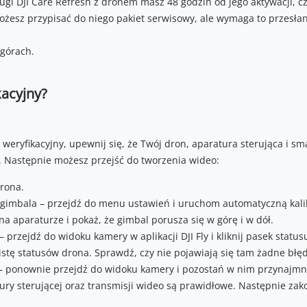
ugi DJI Care Refresh z dronem masz 48 godzin od jego aktywacji, c
żesz przypisać do niego pakiet serwisowy, ale wymaga to przesłani
kacyjny?
weryfikacyjny, upewnij się, że Twój dron, aparatura sterująca i sm
S. Następnie możesz przejść do tworzenia wideo:
rona.
imbala – przejdź do menu ustawień i uruchom automatyczną kalib
a aparaturze i pokaż, że gimbal porusza się w górę i w dół.
 przejdź do widoku kamery w aplikacji DJI Fly i kliknij pasek stat
istę statusów drona. Sprawdź, czy nie pojawiają się tam żadne błęd
– ponownie przejdź do widoku kamery i pozostań w nim przynajmni
ury sterującej oraz transmisji wideo są prawidłowe. Następnie za