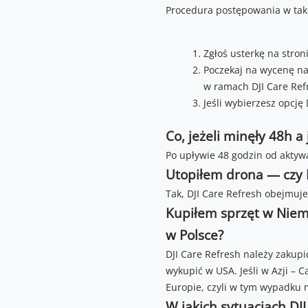
Procedura postępowania w taki
Zgłoś usterkę na stroni
Poczekaj na wycenę nap
w ramach DJI Care Ref
Jeśli wybierzesz opcję
Co, jeżeli minęły 48h 
Po upływie 48 godzin od aktyw
Utopiłem drona — czy D
Tak, DJI Care Refresh obejmuj
Kupiłem sprzęt w Niem
w Polsce?
DJI Care Refresh należy zakupi
wykupić w USA. Jeśli w Azji – C
Europie, czyli w tym wypadku 
W jakich sytuacjach DJI