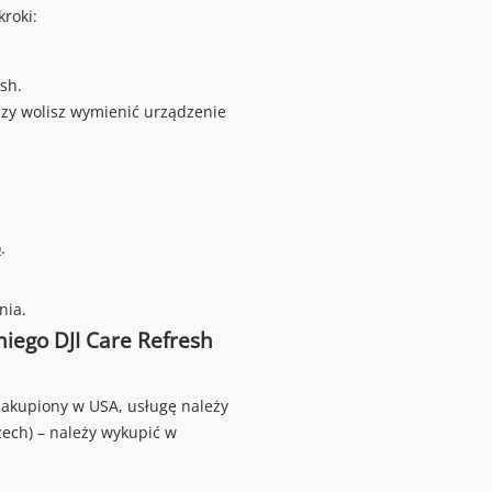
roki:
sh.
 czy wolisz wymienić urządzenie
o
.
nia.
iego DJI Care Refresh
 zakupiony w USA, usługę należy
zech) – należy wykupić w