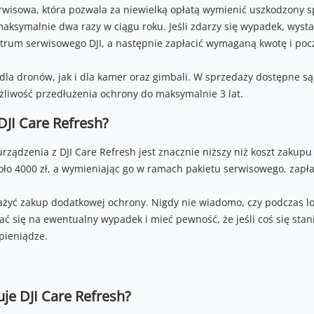
rwisowa, która pozwala za niewielką opłatą wymienić uszkodzony spr
ksymalnie dwa razy w ciągu roku. Jeśli zdarzy się wypadek, wystarc
trum serwisowego DJI, a następnie zapłacić wymaganą kwotę i poc
dla dronów, jak i dla kamer oraz gimbali. W sprzedaży dostępne są
ożliwość przedłużenia ochrony do maksymalnie 3 lat.
DJI Care Refresh?
ządzenia z DJI Care Refresh jest znacznie niższy niż koszt zakupu
koło 4000 zł, a wymieniając go w ramach pakietu serwisowego, zapła
ażyć zakup dodatkowej ochrony. Nigdy nie wiadomo, czy podczas lot
ać się na ewentualny wypadek i mieć pewność, że jeśli coś się sta
pieniądze.
je DJI Care Refresh?