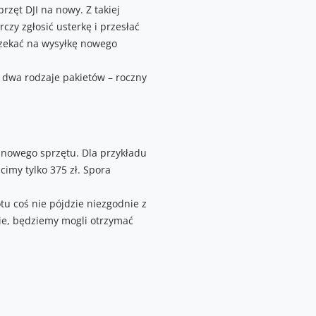
zęt DJI na nowy. Z takiej
zy zgłosić usterkę i przesłać
zekać na wysyłkę nowego
 dwa rodzaje pakietów – roczny
 nowego sprzętu. Dla przykładu
cimy tylko 375 zł. Spora
u coś nie pójdzie niezgodnie z
nie, będziemy mogli otrzymać