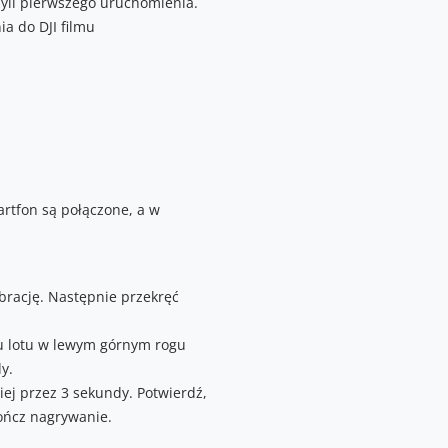
zyli pierwszego uruchomienia.
a do DJI filmu
artfon są połączone, a w
rację. Następnie przekręć
usu lotu w lewym górnym rogu
y.
ej przez 3 sekundy. Potwierdź,
kończ nagrywanie.