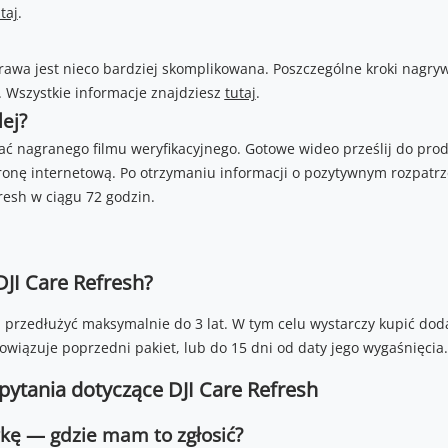
taj
.
awa jest nieco bardziej skomplikowana. Poszczególne kroki nagryw
 Wszystkie informacje znajdziesz
tutaj
.
lej?
ać nagranego filmu weryfikacyjnego. Gotowe wideo prześlij do prod
tronę internetową. Po otrzymaniu informacji o pozytywnym rozpatrze
resh w ciągu 72 godzin.
DJI Care Refresh?
 przedłużyć maksymalnie do 3 lat. W tym celu wystarczy kupić doda
bowiązuje poprzedni pakiet, lub do 15 dni od daty jego wygaśnięcia.
pytania dotyczące DJI Care Refresh
kę — gdzie mam to zgłosić?