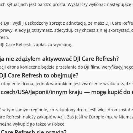
ch sytuacjach jest bardzo prosta. Wystarczy wykonać następujące k
e DJI i wyślij uszkodzony sprzęt z adnotacją, że masz DJI Care Refre
rawy. Kiedy ją otrzymasz, zdecyduj, czy chcesz z niej skorzystać,
resh.
 DJI Care Refresh, zapłać za wymianę.
a ja nie zdążyłem aktywować DJI Care Refresh?
acji drona konieczne będzie przesłanie do
DJI filmu weryfikacyjneg
JI Care Refresh to obejmuje?
e utopienie drona, jednak warunkiem jest zwrócenie wraku urządze
czech/USA/Japonii/innym kraju — mogę kupić do n
ć w tym samym regionie, co zakupiony dron. Jeśli więc dron został
are Refresh należy zakupić w Azji. Zaś jeśli w Europie (np. w Niemc
można wykupić go także w Polsce.
 Care Refresh się przyda?