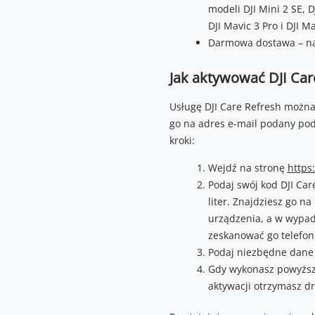
modeli DJI Mini 2 SE, DJ
DJI Mavic 3 Pro i DJI M
Darmowa dostawa – na
Jak aktywować DJI Car
Usługę DJI Care Refresh można 
go na adres e-mail podany pod
kroki:
Wejdź na stronę
https:
Podaj swój kod DJI Car
liter. Znajdziesz go n
urządzenia, a w wypad
zeskanować go telefo
Podaj niezbędne dane
Gdy wykonasz powyższe
aktywacji otrzymasz d