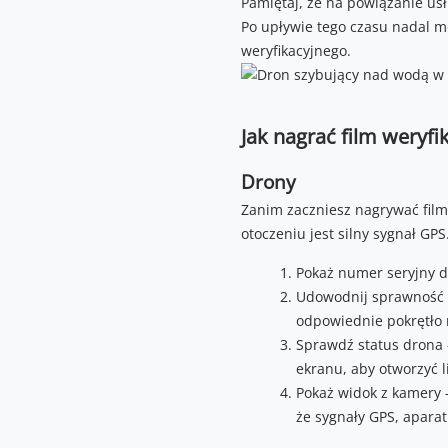
Pamiętaj, że na powiązanie usł
Po upływie tego czasu nadal mo
weryfikacyjnego.
Jak nagrać film weryfi
Drony
Zanim zaczniesz nagrywać film 
otoczeniu jest silny sygnał GP
Pokaż numer seryjny d
Udowodnij sprawność g
odpowiednie pokrętło n
Sprawdź status drona –
ekranu, aby otworzyć l
Pokaż widok z kamery 
że sygnały GPS, aparat