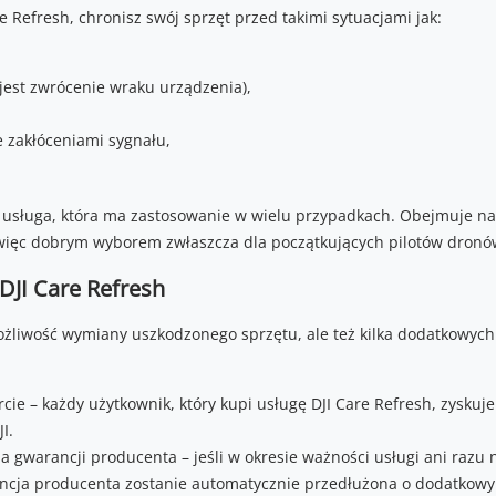
e Refresh, chronisz swój sprzęt przed takimi sytuacjami jak:
jest zwrócenie wraku urządzenia),
zakłóceniami sygnału,
wa usługa, która ma zastosowanie w wielu przypadkach. Obejmuje
więc dobrym wyborem zwłaszcza dla początkujących pilotów dronó
DJI Care Refresh
możliwość wymiany uszkodzonego sprzętu, ale też kilka dodatkowych
e – każdy użytkownik, który kupi usługę DJI Care Refresh, zyskuje
I.
 gwarancji producenta – jeśli w okresie ważności usługi ani razu n
cja producenta zostanie automatycznie przedłużona o dodatkowy 