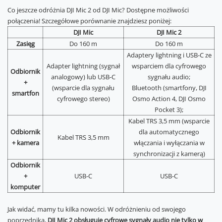
Co jeszcze odróżnia DJI Mic 2 od DJI Mic? Dostępne możliwości
połączenia! Szczegółowe porównanie znajdziesz poniżej:
DJI Mic
DJI Mic 2
Zasięg
Do 160 m
Do 160 m
Adaptery lightning i USB-C ze
Adapter lightning (sygnał
wsparciem dla cyfrowego
Odbiornik
analogowy) lub USB-C
sygnału audio;
+
(wsparcie dla sygnału
Bluetooth (smartfony, DJI
smartfon
cyfrowego stereo)
Osmo Action 4, DJI Osmo
Pocket 3);
Kabel TRS 3,5 mm (wsparcie
Odbiornik
dla automatycznego
Kabel TRS 3,5 mm
+ kamera
włączania i wyłączania w
synchronizacji z kamerą)
Odbiornik
+
USB-C
USB-C
komputer
Jak widać, mamy tu kilka nowości. W odróżnieniu od swojego
poprzednika,
DJI Mic 2 obsługuje cyfrowe sygnały audio nie tylko w