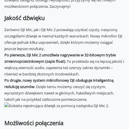
dźwięku, designu, obsługi i wydajności, przyjrzymy się też nowym
możliwościom połączenia. Zaczynajmy!
Jakość dźwięku
Zarówno DJI Mic, jak i DJI Mic 2 pozwalają uzyskać czysty, nasycony
szczegółami dźwięk w niemal każdych warunkach. Nowy mikrofon DJI
oferuje jednak kilka usprawnień, dzięki którym możemy osiągać
jeszcze lepsze rezultaty.
Po pierwsze, DJI Mic 2 umożliwia nagrywanie w 32-bitowym trybie
zmiennoprzecinkowym (zapis float).
To przekłada się na lepszą jakość i
większą wierność audio, zapewnia też szerszy zakres dynamiki –
również w bardziej złożonych środowiskach.
Po drugie, nowy system mikrofonowy DJI obsługuje inteligentną
redukcję szumów.
Dzięki temu możemy cieszyć się czystym,
wyrazistym dźwiękiem nawet w głośnych, hałaśliwych miejscach,
takich jak na przykład zatłoczone pomieszczenia.
Możliwości połączenia