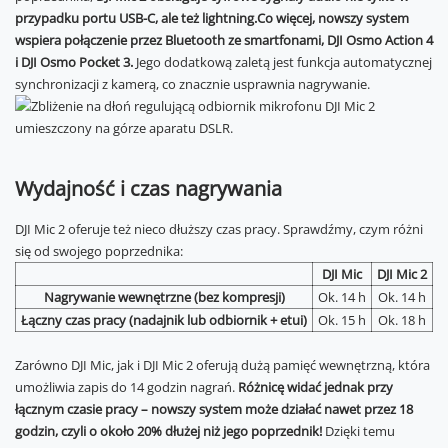
przypadku portu USB-C, ale też lightning.
Co więcej, nowszy system
wspiera połączenie przez Bluetooth ze smartfonami, DJI Osmo Action 4
i DJI Osmo Pocket 3.
Jego dodatkową zaletą jest funkcja automatycznej
synchronizacji z kamerą, co znacznie usprawnia nagrywanie.
Wydajność i czas nagrywania
DJI Mic 2 oferuje też nieco dłuższy czas pracy. Sprawdźmy, czym różni
się od swojego poprzednika:
DJI Mic
DJI Mic 2
Nagrywanie wewnętrzne (bez kompresji)
Ok. 14 h
Ok. 14 h
Łączny czas pracy (nadajnik lub odbiornik + etui)
Ok. 15 h
Ok. 18 h
Zarówno DJI Mic, jak i DJI Mic 2 oferują dużą pamięć wewnętrzną, która
umożliwia zapis do 14 godzin nagrań.
Różnicę widać jednak przy
łącznym czasie pracy – nowszy system może działać nawet przez 18
godzin, czyli o około 20% dłużej niż jego poprzednik!
Dzięki temu