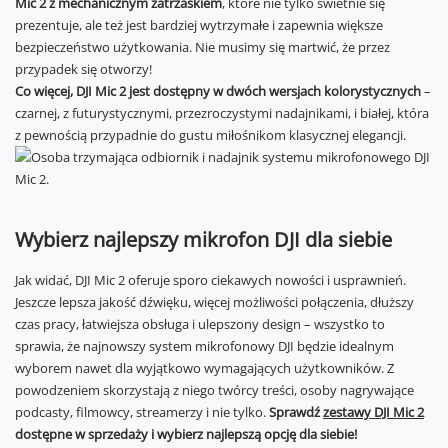
Mic 2 z mechanicznym zatrzaskiem
, które nie tylko świetnie się
prezentuje, ale też jest bardziej wytrzymałe i zapewnia większe
bezpieczeństwo użytkowania. Nie musimy się martwić, że przez
przypadek się otworzy!
Co więcej, DJI Mic 2 jest dostępny w dwóch wersjach kolorystycznych
–
czarnej, z futurystycznymi, przezroczystymi nadajnikami, i białej, która
z pewnością przypadnie do gustu miłośnikom klasycznej elegancji.
Wybierz najlepszy mikrofon DJI dla siebie
Jak widać, DJI Mic 2 oferuje sporo ciekawych nowości i usprawnień.
Jeszcze lepsza jakość dźwięku, więcej możliwości połączenia, dłuższy
czas pracy, łatwiejsza obsługa i ulepszony design – wszystko to
sprawia, że najnowszy system mikrofonowy DJI będzie idealnym
wyborem nawet dla wyjątkowo wymagających użytkowników. Z
powodzeniem skorzystają z niego twórcy treści, osoby nagrywające
podcasty, filmowcy, streamerzy i nie tylko.
Sprawdź
zestawy DJI Mic 2
dostępne w sprzedaży i wybierz najlepszą opcję dla siebie!