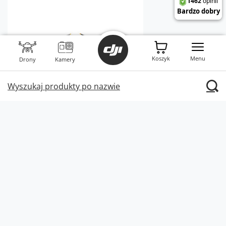
Koszyk
Menu
Drony
Kamery
Wyszukaj produkty po nazwie
Dron DJI Mini 4 Pro Fly More Combo (RC 2)
3 979,00 PLN
4 399,00 PLN
Najniższa cena z 30 dni
przed obniżką