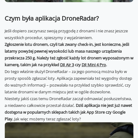
Czym była aplikacja DroneRadar?
Jeśli dopiero zaczynasz swoją przygodę z dronami i nie znasz jeszcze
wszystkich procedur, spieszymy z wyjaśnieniem.
Zgłoszenie lotu dronem, czyli tak zwany check-in, jest konieczne, jeśli
latamy powyżej pewnej wysokości lub masa naszego urządzenia
przekracza 250 g. Należy też zgłosić każdy lot dronem wyposażonym w
kamerę, takim jak na przykład
DJI Air 3
czy
DJI Mini 4 Pro
.
Do tego właśnie służył DroneRadar – za jego pomocą można było w
prosty sposób zgłaszać loty. Aplikacja zapewniała też wygodny dostęp
do ważnych informacji – pozwalała na przykład szybko sprawdzić, czy
latanie dronami w danym miejscu jest w ogóle dozwolone.
Niestety jakiś czas temu DroneRadar zaczął odmawiać posłuszeństwa,
a niedawno całkowicie przestał działać.
Dziś aplikacja nie jest już nawet
dostępna w popularnych sklepach takich jak App Store czy Google
Play.
Jak więc możemy teraz zgłaszać loty?