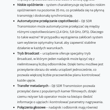
Niskie opóźnienie
– system charakteryzuje się bardzo niskim
opóźnieniem na poziomie 35 ms, co przekłada się na płynną
transmisję i doskonałą synchronizację.
Automatyczne przełączanie częstotliwości
– DJI SDR
Transmission może automatycznie przełączać się między
różnymi częstotliwościami (2,4 GHz, 5,8 GHz, DFS). Dlaczego
to takie ważne? W przypadku wystąpienia zakłóceń system
sam wybierze optymalny kanał, aby zapewnić stabilne
działanie w każdych warunkach.
Tryb Broadcast
– urządzenie oferuje specjalny tryb
Broadcast, w którym jeden nadajnik może łączyć się z
nielimitowaną liczbą odbiorników. Dzięki temu możliwe jest
przesyłanie obrazu do wielu urządzeń jednocześnie, co
pozwala większej liczbie pracowników planu kontrolować
każde ujęcie.
Transfer metadanych
– DJI SDR Transmission pozwala
przesyłać dane z popularnych kamer filmowych, dzięki
czemu reżyser lub operator może na bieżąco śledzić
informacje o ujęciach i kontrolować parametry nagrywania.
Połączenia głosowe
– nadajnik i odbiornik mają również