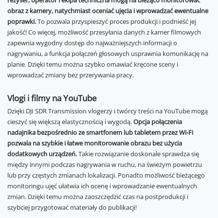
reżyser, operator i ekipa techniczna mogą na bieżąco monitorować
obraz z kamery, natychmiast oceniać ujęcia i wprowadzać ewentualne
poprawki.
To pozwala przyspieszyć proces produkcji i podnieść jej
jakość! Co więcej, możliwość przesyłania danych z kamer filmowych
zapewnia wygodny dostęp do najważniejszych informacji o
nagrywaniu, a funkcja połączeń głosowych usprawnia komunikację na
planie. Dzięki temu można szybko omawiać kręcone sceny i
wprowadzać zmiany bez przerywania pracy.
Vlogi i filmy na YouTube
Dzięki DJI SDR Transmission vlogerzy i twórcy treści na YouTube mogą
cieszyć się większą elastycznością i wygodą.
Opcja połączenia
nadajnika bezpośrednio ze smartfonem lub tabletem przez Wi-Fi
pozwala na szybkie i łatwe monitorowanie obrazu bez użycia
dodatkowych urządzeń.
Takie rozwiązanie doskonale sprawdza się
między innymi podczas nagrywania w ruchu, na świeżym powietrzu
lub przy częstych zmianach lokalizacji. Ponadto możliwość bieżącego
monitoringu ujęć ułatwia ich ocenę i wprowadzanie ewentualnych
zmian. Dzięki temu można zaoszczędzić czas na postprodukcji i
szybciej przygotować materiały do publikacji!