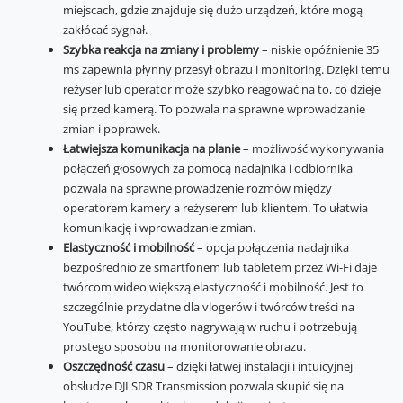
miejscach, gdzie znajduje się dużo urządzeń, które mogą
zakłócać sygnał.
Szybka reakcja na zmiany i problemy
– niskie opóźnienie 35
ms zapewnia płynny przesył obrazu i monitoring. Dzięki temu
reżyser lub operator może szybko reagować na to, co dzieje
się przed kamerą. To pozwala na sprawne wprowadzanie
zmian i poprawek.
Łatwiejsza komunikacja na planie
– możliwość wykonywania
połączeń głosowych za pomocą nadajnika i odbiornika
pozwala na sprawne prowadzenie rozmów między
operatorem kamery a reżyserem lub klientem. To ułatwia
komunikację i wprowadzanie zmian.
Elastyczność i mobilność
– opcja połączenia nadajnika
bezpośrednio ze smartfonem lub tabletem przez Wi-Fi daje
twórcom wideo większą elastyczność i mobilność. Jest to
szczególnie przydatne dla vlogerów i twórców treści na
YouTube, którzy często nagrywają w ruchu i potrzebują
prostego sposobu na monitorowanie obrazu.
Oszczędność czasu
– dzięki łatwej instalacji i intuicyjnej
obsłudze DJI SDR Transmission pozwala skupić się na