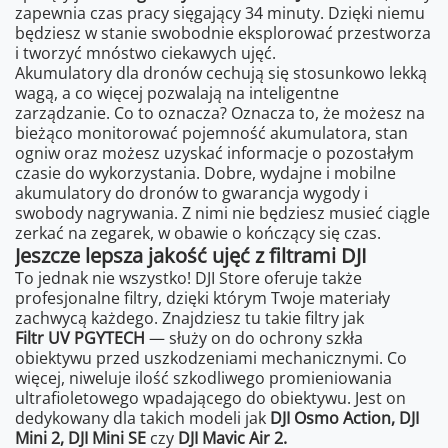
zapewnia czas pracy sięgający 34 minuty. Dzięki niemu
będziesz w stanie swobodnie eksplorować przestworza
i tworzyć mnóstwo ciekawych ujęć.
Akumulatory dla dronów cechują się stosunkowo lekką
wagą, a co więcej pozwalają na inteligentne
zarządzanie. Co to oznacza? Oznacza to, że możesz na
bieżąco monitorować pojemność akumulatora, stan
ogniw oraz możesz uzyskać informacje o pozostałym
czasie do wykorzystania. Dobre, wydajne i mobilne
akumulatory do dronów to gwarancja wygody i
swobody nagrywania. Z nimi nie będziesz musieć ciągle
zerkać na zegarek, w obawie o kończący się czas.
Jeszcze lepsza jakość ujęć z filtrami DJI
To jednak nie wszystko! DJI Store oferuje także
profesjonalne filtry, dzięki którym Twoje materiały
zachwycą każdego. Znajdziesz tu takie filtry jak
Filtr UV PGYTECH
— służy on do ochrony szkła
obiektywu przed uszkodzeniami mechanicznymi. Co
więcej, niweluje ilość szkodliwego promieniowania
ultrafioletowego wpadającego do obiektywu. Jest on
dedykowany dla takich modeli jak
DJI Osmo Action, DJI
Mini 2, DJI Mini SE
czy
DJI Mavic Air 2.