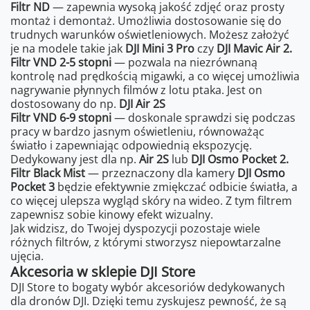
Filtr ND
— zapewnia wysoką jakość zdjęć oraz prosty
montaż i demontaż. Umożliwia dostosowanie się do
trudnych warunków oświetleniowych. Możesz założyć
je na modele takie jak
DJI Mini 3 Pro
czy
DJI Mavic Air 2.
Filtr VND 2-5 stopni
— pozwala na niezrównaną
kontrolę nad prędkością migawki, a co więcej umożliwia
nagrywanie płynnych filmów z lotu ptaka. Jest on
dostosowany do np.
DJI Air 2S
Filtr VND 6-9 stopni
— doskonale sprawdzi się podczas
pracy w bardzo jasnym oświetleniu, równoważąc
światło i zapewniając odpowiednią ekspozycję.
Dedykowany jest dla np.
Air 2S
lub
DJI Osmo Pocket 2.
Filtr Black Mist
— przeznaczony dla kamery
DJI Osmo
Pocket 3
będzie efektywnie zmiękczać odbicie światła, a
co więcej ulepsza wygląd skóry na wideo. Z tym filtrem
zapewnisz sobie kinowy efekt wizualny.
Jak widzisz, do Twojej dyspozycji pozostaje wiele
różnych filtrów, z którymi stworzysz niepowtarzalne
ujęcia.
Akcesoria w sklepie DJI Store
DJI Store to bogaty wybór akcesoriów dedykowanych
dla dronów DJI. Dzięki temu zyskujesz pewność, że są