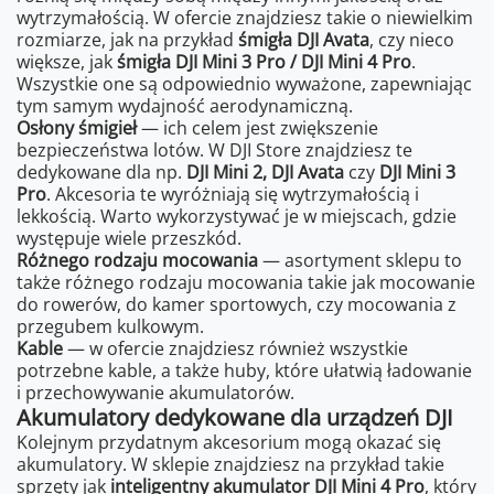
wytrzymałością. W ofercie znajdziesz takie o niewielkim
rozmiarze, jak na przykład
śmigła DJI Avata
, czy nieco
większe, jak
śmigła DJI Mini 3 Pro / DJI Mini 4 Pro
.
Wszystkie one są odpowiednio wyważone, zapewniając
tym samym wydajność aerodynamiczną.
Osłony śmigieł
— ich celem jest zwiększenie
bezpieczeństwa lotów. W DJI Store znajdziesz te
dedykowane dla np.
DJI Mini 2, DJI Avata
czy
DJI Mini 3
Pro
. Akcesoria te wyróżniają się wytrzymałością i
lekkością. Warto wykorzystywać je w miejscach, gdzie
występuje wiele przeszkód.
Różnego rodzaju mocowania
— asortyment sklepu to
także różnego rodzaju mocowania takie jak mocowanie
do rowerów, do kamer sportowych, czy mocowania z
przegubem kulkowym.
Kable
— w ofercie znajdziesz również wszystkie
potrzebne kable, a także huby, które ułatwią ładowanie
i przechowywanie akumulatorów.
Akumulatory dedykowane dla urządzeń DJI
Kolejnym przydatnym akcesorium mogą okazać się
akumulatory. W sklepie znajdziesz na przykład takie
sprzęty jak
inteligentny akumulator DJI Mini 4 Pro
, który