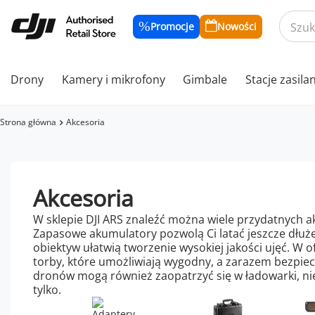
Promocje
Nowości
Drony
Kamery i mikrofony
Gimbale
Stacje zasila
Strona główna
Akcesoria
Akcesoria
W sklepie DJI ARS znaleźć można wiele przydatnych 
Zapasowe akumulatory pozwolą Ci latać jeszcze dłużej,
obiektyw ułatwią tworzenie wysokiej jakości ujęć. W
torby, które umożliwiają wygodny, a zarazem bezpie
dronów mogą również zaopatrzyć się w ładowarki, ni
tylko.