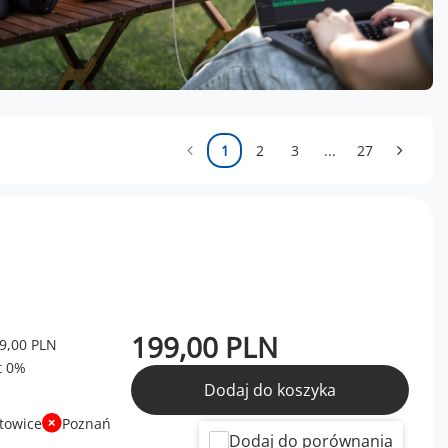
1
2
3
...
27
199,00 PLN
9,00 PLN
Dodaj do koszyka
towice
Poznań
Dodaj do porównania