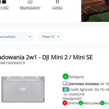
try ND
Akumulatory
Części
za trafność
Pokaż 12
dowania 2w1 - DJI Mini 2 / Mini SE
 6941565906519
Dostępny
Darmowa dostawa
od 19
Credit Agricole.
LeaseLink
Dostępność:
Online
Warszawa
Ka