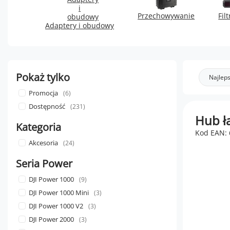
Przechowywanie
Fil
Adaptery i obudowy
Pokaż tylko
Najleps
Promocja
6
Dostępność
231
Hub ła
Kategoria
Kod EAN:
Akcesoria
24
Seria Power
DJI Power 1000
9
DJI Power 1000 Mini
3
DJI Power 1000 V2
3
DJI Power 2000
3