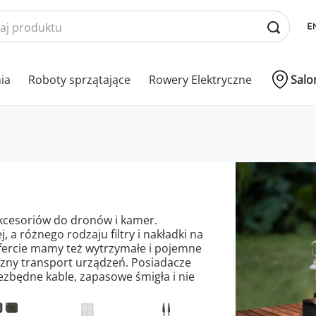
nia
Roboty sprzątające
Rowery Elektryczne
Salo
akcesoriów do dronów i kamer.
 a różnego rodzaju filtry i nakładki na
 ofercie mamy też wytrzymałe i pojemne
czny transport urządzeń. Posiadacze
ezbędne kable, zapasowe śmigła i nie