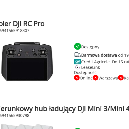
ler DJI RC Pro
 6941565918307
Dostępny
Darmowa dostawa
od 19
Credit Agricole.
LeaseLink
Dostępność:
Online
Warszawa
Ka
erunkowy hub ładujący DJI Mini 3/Mini 4
 6941565930798