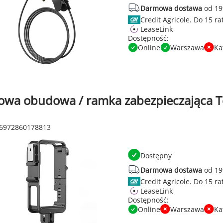
Darmowa dostawa
od 19
Credit Agricole.
LeaseLink
Dostępność:
Online
Warszawa
Ka
owa obudowa / ramka zabezpieczająca Tel
 6972860178813
Dostępny
Darmowa dostawa
od 19
Credit Agricole.
LeaseLink
Dostępność:
Online
Warszawa
Ka