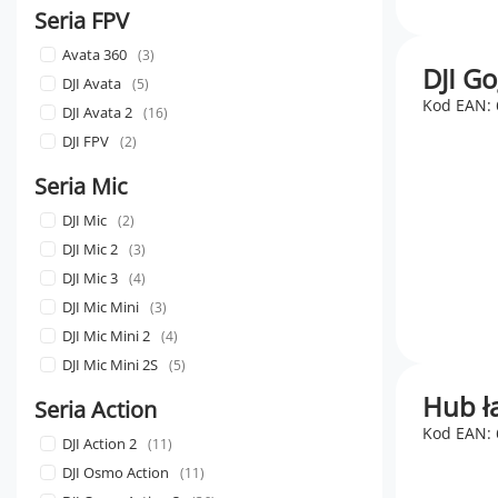
Seria FPV
Avata 360
3
DJI Go
DJI Avata
5
Kod EAN:
DJI Avata 2
16
DJI FPV
2
Seria Mic
DJI Mic
2
DJI Mic 2
3
DJI Mic 3
4
DJI Mic Mini
3
DJI Mic Mini 2
4
DJI Mic Mini 2S
5
Hub ł
Seria Action
Kod EAN:
DJI Action 2
11
DJI Osmo Action
11