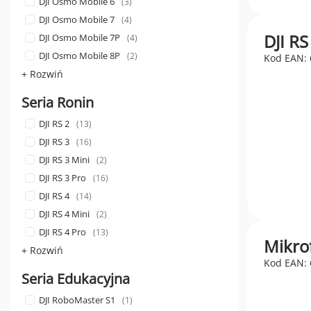
DJI Osmo Mobile 6
3
DJI Osmo Mobile 7
4
DJI R
DJI Osmo Mobile 7P
4
DJI Osmo Mobile 8P
2
Kod EAN:
+ Rozwiń
Seria Ronin
DJI RS 2
13
DJI RS 3
16
DJI RS 3 Mini
2
DJI RS 3 Pro
16
DJI RS 4
14
DJI RS 4 Mini
2
DJI RS 4 Pro
13
Mikrof
+ Rozwiń
Kod EAN:
Seria Edukacyjna
DJI RoboMaster S1
1