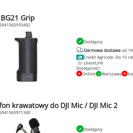
S BG21 Grip
 6941565933492
Dostępny
Darmowa dostawa
od 19
Credit Agricole.
LeaseLink
Dostępność:
Online
Warszawa
Ka
on krawatowy do DJI Mic / DJI Mic 2
 6941565971340
Dostępny