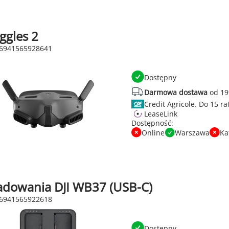
ggles 2
 6941565928641
Dostępny
Darmowa dostawa
od 19
Credit Agricole.
LeaseLink
Dostępność:
Online
Warszawa
Ka
adowania DJI WB37 (USB-C)
 6941565922618
Dostępny