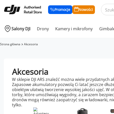
Promocje
Nowości
Salony DJI
Drony
Kamery i mikrofony
Gimbal
Strona główna
Akcesoria
Akcesoria
W sklepie DJI ARS znaleźć można wiele przydatnych 
Zapasowe akumulatory pozwolą Ci latać jeszcze dłużej,
obiektyw ułatwią tworzenie wysokiej jakości ujęć. W
torby, które umożliwiają wygodny, a zarazem bezpie
dronów mogą również zaopatrzyć się w ładowarki, ni
tylko.