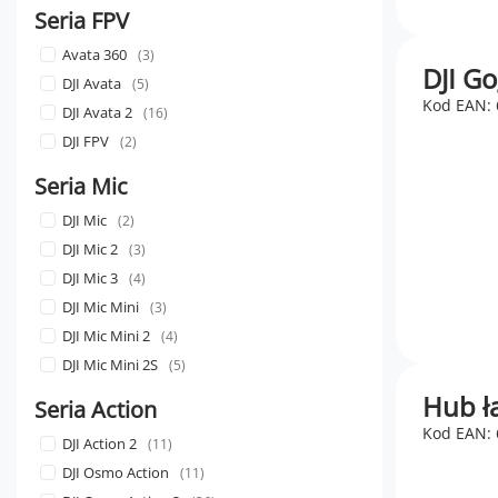
Seria FPV
Avata 360
3
DJI Go
DJI Avata
5
Kod EAN:
DJI Avata 2
16
DJI FPV
2
Seria Mic
DJI Mic
2
DJI Mic 2
3
DJI Mic 3
4
DJI Mic Mini
3
DJI Mic Mini 2
4
DJI Mic Mini 2S
5
Hub ł
Seria Action
Kod EAN:
DJI Action 2
11
DJI Osmo Action
11