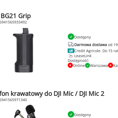
S BG21 Grip
 6941565933492
Dostępny
Darmowa dostawa
od 19
Credit Agricole.
LeaseLink
Dostępność:
Online
Warszawa
Ka
on krawatowy do DJI Mic / DJI Mic 2
 6941565971340
Dostępny