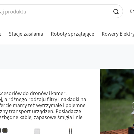
e
Stacje zasilania
Roboty sprzątające
Rowery Elektr
akcesoriów do dronów i kamer.
 a różnego rodzaju filtry i nakładki na
 ofercie mamy też wytrzymałe i pojemne
czny transport urządzeń. Posiadacze
ezbędne kable, zapasowe śmigła i nie