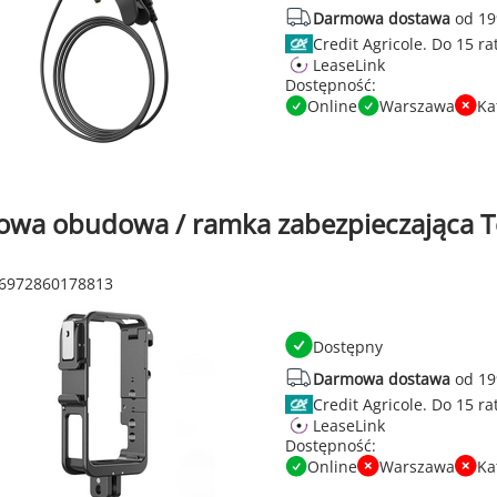
Darmowa dostawa
od 19
Credit Agricole.
LeaseLink
Dostępność:
Online
Warszawa
Ka
owa obudowa / ramka zabezpieczająca Tel
 6972860178813
Dostępny
Darmowa dostawa
od 19
Credit Agricole.
LeaseLink
Dostępność:
Online
Warszawa
Ka