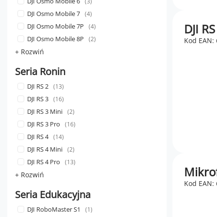
DJI Osmo Mobile 6
3
DJI Osmo Mobile 7
4
DJI R
DJI Osmo Mobile 7P
4
DJI Osmo Mobile 8P
2
Kod EAN:
+ Rozwiń
Seria Ronin
DJI RS 2
13
DJI RS 3
16
DJI RS 3 Mini
2
DJI RS 3 Pro
16
DJI RS 4
14
DJI RS 4 Mini
2
DJI RS 4 Pro
13
Mikrof
+ Rozwiń
Kod EAN:
Seria Edukacyjna
DJI RoboMaster S1
1