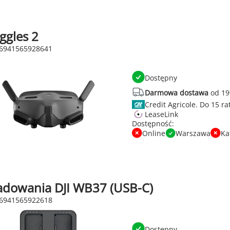
ggles 2
 6941565928641
Dostępny
Darmowa dostawa
od 19
Credit Agricole.
LeaseLink
Dostępność:
Online
Warszawa
Ka
adowania DJI WB37 (USB-C)
 6941565922618
Dostępny