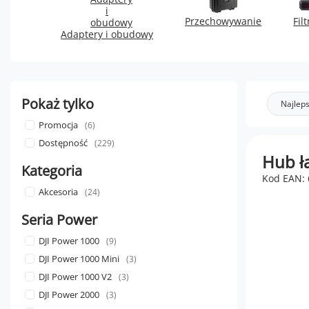
Przechowywanie
Fil
Adaptery i obudowy
Pokaż tylko
Najleps
Promocja
6
Dostępność
229
Hub ła
Kategoria
Kod EAN:
Akcesoria
24
Seria Power
DJI Power 1000
9
DJI Power 1000 Mini
3
DJI Power 1000 V2
3
DJI Power 2000
3