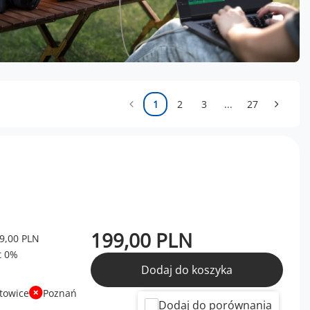
1
2
3
...
27
199,00 PLN
9,00 PLN
Dodaj do koszyka
towice
Poznań
Dodaj do porównania