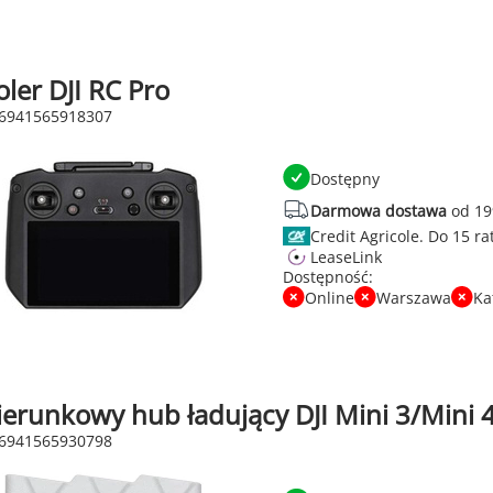
ler DJI RC Pro
 6941565918307
Dostępny
Darmowa dostawa
od 19
Credit Agricole.
LeaseLink
Dostępność:
Online
Warszawa
Ka
erunkowy hub ładujący DJI Mini 3/Mini 4
 6941565930798