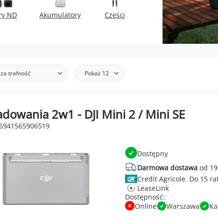
try ND
Akumulatory
Części
za trafność
Pokaż 12
dowania 2w1 - DJI Mini 2 / Mini SE
 6941565906519
Dostępny
Darmowa dostawa
od 19
Credit Agricole.
LeaseLink
Dostępność:
Online
Warszawa
Ka