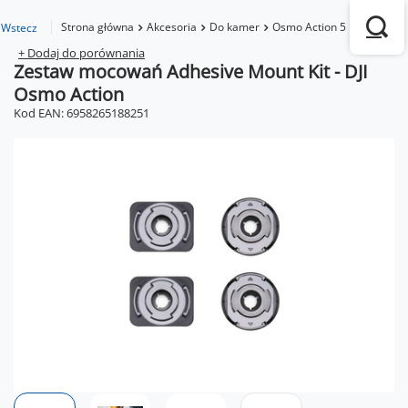
Strona główna
Akcesoria
Do kamer
Osmo Action 5 Pro
Zesta
Wstecz
+ Dodaj do porównania
Zestaw mocowań Adhesive Mount Kit - DJI
Osmo Action
Kod EAN: 6958265188251