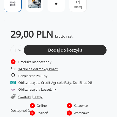
+
1
więcej
29,00 PLN
brutto
/
szt.
Dodaj do koszyka
Produkt niedostępny
14
dni na darmowy zwrot
Bezpieczne zakupy
Oblicz ratę dla Credit Agricole Raty.
Oblicz ratę dla LeaseLink.
Gwarancja ceny
Online
Katowice
Dostępność:
Poznań
Warszawa