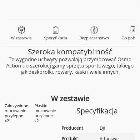
W zestawie
Specyfikacja
Bezpieczeństwo
Do pobra
Szeroka kompatybilność
Te wygodne uchwyty pozwalają przymocować Osmo
Action do szerokiej gamy sprzętu sportowego, takiego
jak deskorolki, rowery, kaski i wiele innych.
W zestawie
Zakrzywione
Płaskie
Specyfikacja
mocowanie
mocowanie
przylepne
przylepne
x2
x2
Producent
DJI
Produkt
Adhesive