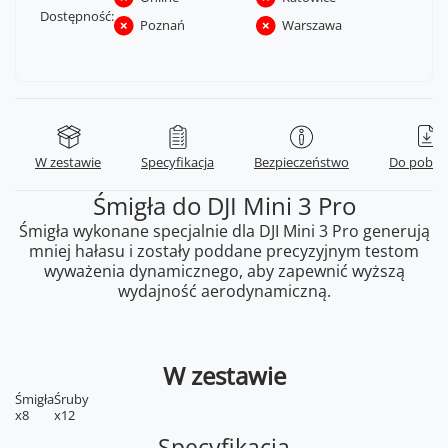
Dostępność:
Poznań
Warszawa
W zestawie
Specyfikacja
Bezpieczeństwo
Do pobra
Śmigła do DJI Mini 3 Pro
Śmigła wykonane specjalnie dla DJI Mini 3 Pro generują
mniej hałasu i zostały poddane precyzyjnym testom
wyważenia dynamicznego, aby zapewnić wyższą
wydajność aerodynamiczną.
W zestawie
Śmigła
Śruby
x8
x12
Specyfikacja