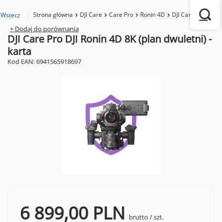
Strona główna
DJI Care
Care Pro
Ronin 4D
DJI Care Pro DJI R
Wstecz
+ Dodaj do porównania
DJI Care Pro DJI Ronin 4D 8K (plan dwuletni) -
karta
Kod EAN: 6941565918697
6 899,00 PLN
brutto
/
szt.