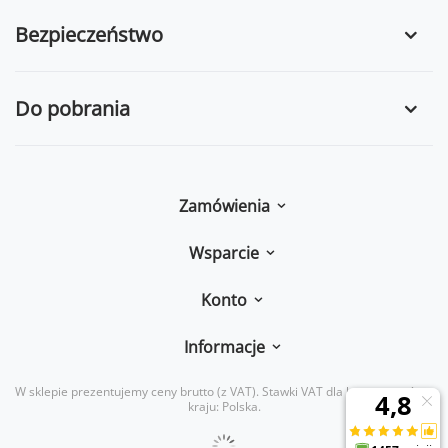
Bezpieczeństwo
Do pobrania
Zamówienia
Wsparcie
Konto
Informacje
W sklepie prezentujemy ceny brutto (z VAT).
Stawki VAT dla konsumentów z
kraju:
Polska
.