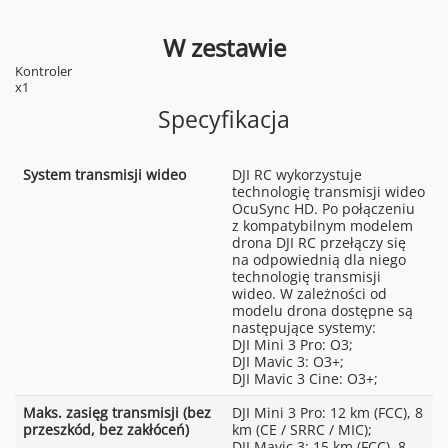
W zestawie
Kontroler
x1
Specyfikacja
System transmisji wideo
DJI RC wykorzystuje
technologię transmisji wideo
OcuSync HD. Po połączeniu
z kompatybilnym modelem
drona DJI RC przełączy się
na odpowiednią dla niego
technologię transmisji
wideo. W zależności od
modelu drona dostępne są
następujące systemy:
DJI Mini 3 Pro: O3;
DJI Mavic 3: O3+;
DJI Mavic 3 Cine: O3+;
Maks. zasięg transmisji (bez
DJI Mini 3 Pro: 12 km (FCC), 8
przeszkód, bez zakłóceń)
km (CE / SRRC / MIC);
DJI Mavic 3: 15 km (FCC), 8