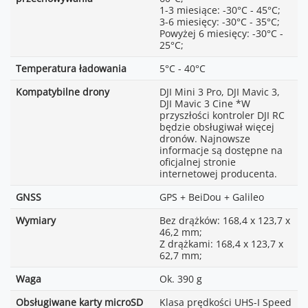
1-3 miesiące: -30°C - 45°C;
3-6 miesięcy: -30°C - 35°C;
Powyżej 6 miesięcy: -30°C -
25°C;
Temperatura ładowania
5°C - 40°C
Kompatybilne drony
DJI Mini 3 Pro, DJI Mavic 3,
DJI Mavic 3 Cine *W
przyszłości kontroler DJI RC
będzie obsługiwał więcej
dronów. Najnowsze
informacje są dostępne na
oficjalnej stronie
internetowej producenta.
GNSS
GPS + BeiDou + Galileo
Wymiary
Bez drążków: 168,4 x 123,7 x
46,2 mm;
Z drążkami: 168,4 x 123,7 x
62,7 mm;
Waga
Ok. 390 g
Obsługiwane karty microSD
Klasa prędkości UHS-I Speed