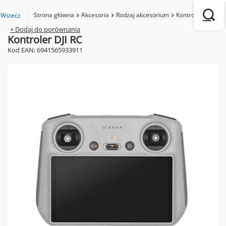
Strona główna
Akcesoria
Rodzaj akcesorium
Kontrolery
Kont
Wstecz
+ Dodaj do porównania
Kontroler DJI RC
Kod EAN: 6941565933911