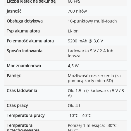
Liczba klatek na sekundę
60 FPS
Jasność
700 nitów
Obsługa dotykowa
10-punktowy multi-touch
Typ akumulatora
Li-ion
Pojemność akumulatora
5200 mAh @ 3,6 V
Sposób ładowania
Ładowarka 5 V / 2 A lub
lepsza
Moc znamionowa
4,5 W
Pamięć
Możliwość rozszerzenia (za
pomocą karty microSD)
Czas ładowania
Ok. 1,5 h (z ładowarką 5 V / 3
A)
Czas pracy
Ok. 4 h
Temperatura pracy
-10°C - 40°C
Temperatura
Poniżej 1 miesiąca: -30°C -
przechowywania
60°C;