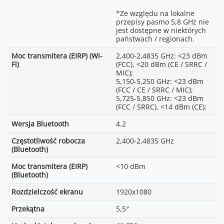
*Ze względu na lokalne
przepisy pasmo 5,8 GHz nie
jest dostępne w niektórych
państwach / regionach.
Moc transmitera (EIRP) (Wi-
2,400-2,4835 GHz: <23 dBm
Fi)
(FCC), <20 dBm (CE / SRRC /
MIC);
5,150-5,250 GHz: <23 dBm
(FCC / CE / SRRC / MIC);
5,725-5,850 GHz: <23 dBm
(FCC / SRRC), <14 dBm (CE);
Wersja Bluetooth
4.2
Częstotliwość robocza
2,400-2,4835 GHz
(Bluetooth)
Moc transmitera (EIRP)
<10 dBm
(Bluetooth)
Rozdzielczość ekranu
1920x1080
Przekątna
5,5″