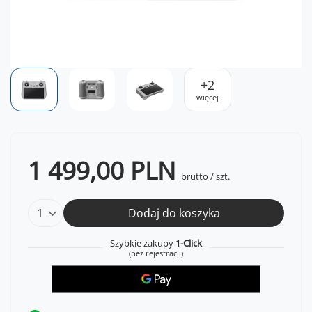
+
2
więcej
1 499,00 PLN
brutto
/
szt.
Dodaj do koszyka
Szybkie zakupy
1-Click
(bez rejestracji)