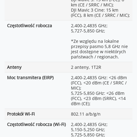
km (CE / SRRC / MIC);
DJI Mavic 3 Cine: 15 km
(FCC), 8 km (CE / SRRC / MIC);
Częstotliwość robocza
2,400-2,4835 GHz;
5,727-5,850 GHz;
*Ze względu na lokalne
przepisy pasmo 5,8 GHz nie
jest dostępne w niektórych
państwach / regionach.
Anteny
2 anteny, 1T2R
Moc transmitera (EIRP)
2,400-2,4835 GHz: <26 dBm
(FCC), <20 dBm (CE / SRRC /
MIC);
5,725-5,850 GHz: <26 dBm
(FCC), <23 dBm (SRRC), <14
dBm (CE);
Protokół Wi-Fi
802.11 a/b/g/n
Częstotliwość robocza (Wi-Fi)
2,400-2,4835 GHz;
5,150-5,250 GHz;
5,725-5,850 GHz;