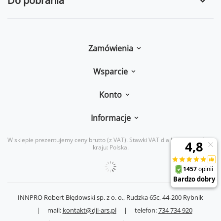
Do pobrania
Zamówienia
Wsparcie
Konto
Informacje
W sklepie prezentujemy ceny brutto (z VAT).
Stawki VAT dla konsumentów z
kraju:
Polska
.
INNPRO Robert Błędowski sp. z o. o.,
Rudzka 65c
,
44-200
Rybnik
|
mail:
kontakt@dji-ars.pl
|
telefon:
734 734 920