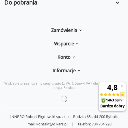
Do pobrania
Zamówienia
Wsparcie
Konto
Informacje
W sklepie prezentujemy ceny brutto (z VAT).
Stawki VAT dla konsumentów z
kraju:
Polska
.
INNPRO Robert Błędowski sp. z o. o.,
Rudzka 65c
,
44-200
Rybnik
|
mail:
kontakt@dji-ars.pl
|
telefon:
734 734 920