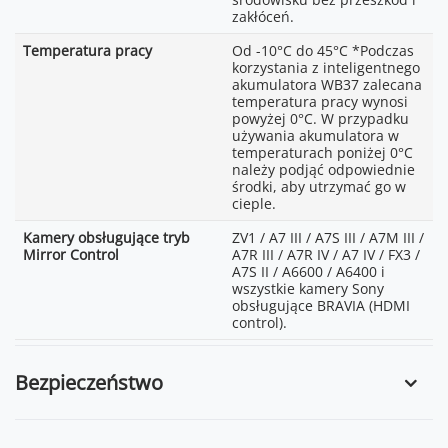
zakłóceń.
Temperatura pracy
Od -10°C do 45°C *Podczas
korzystania z inteligentnego
akumulatora WB37 zalecana
temperatura pracy wynosi
powyżej 0°C. W przypadku
używania akumulatora w
temperaturach poniżej 0°C
należy podjąć odpowiednie
środki, aby utrzymać go w
cieple.
Kamery obsługujące tryb
ZV1 / A7 III / A7S III / A7M III /
Mirror Control
A7R III / A7R IV / A7 IV / FX3 /
A7S II / A6600 / A6400 i
wszystkie kamery Sony
obsługujące BRAVIA (HDMI
control).
Bezpieczeństwo