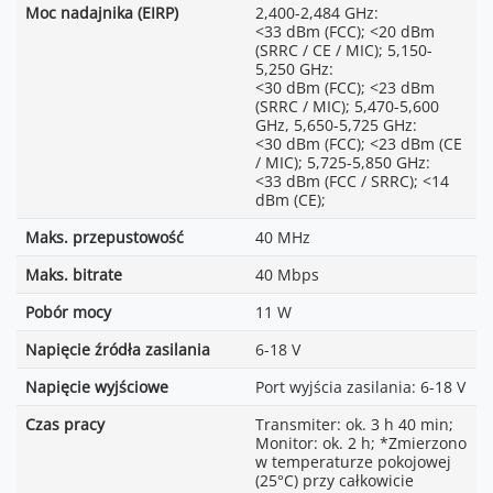
Moc nadajnika (EIRP)
2,400-2,484 GHz:
<33 dBm (FCC); <20 dBm
(SRRC / CE / MIC); 5,150-
5,250 GHz:
<30 dBm (FCC); <23 dBm
(SRRC / MIC); 5,470-5,600
GHz, 5,650-5,725 GHz:
<30 dBm (FCC); <23 dBm (CE
/ MIC); 5,725-5,850 GHz:
<33 dBm (FCC / SRRC); <14
dBm (CE);
Maks. przepustowość
40 MHz
Maks. bitrate
40 Mbps
Pobór mocy
11 W
Napięcie źródła zasilania
6-18 V
Napięcie wyjściowe
Port wyjścia zasilania: 6-18 V
Czas pracy
Transmiter: ok. 3 h 40 min;
Monitor: ok. 2 h; *Zmierzono
w temperaturze pokojowej
(25°C) przy całkowicie