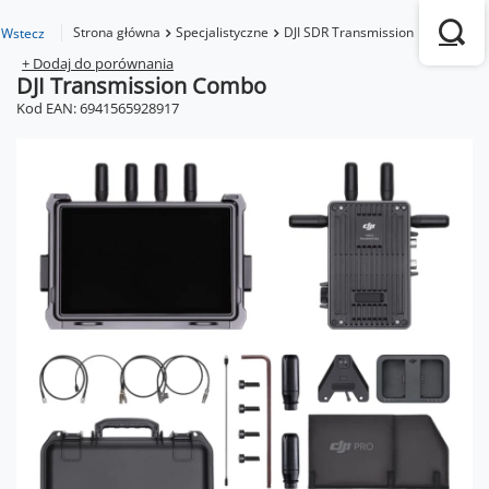
Strona główna
Specjalistyczne
DJI SDR Transmission
DJI Tran
Wstecz
+ Dodaj do porównania
DJI Transmission Combo
Kod EAN: 6941565928917