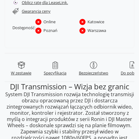
Oblicz ratę dla LeaseLink.
Gwarancja ceny
Online
Katowice
Dostępność:
Poznań
Warszawa
W zestawie
Specyfikacja
Bezpieczeństwo
Do pobra
DJI Transmission – Wizja bez granic
System DJI Transmission rozwija technologię transmisji
obrazu opracowaną przez DJI i dostarcza
zintegrowanych rozwiązań łączących odbiornik wideo,
monitor, kontroler i rejestrator. Został stworzony z
myślą o integracji produktów z serii Ronin i DJI Master
Wheels – doskonale sprawdzi się na planie filmowym.
Zapewnia szybki i stabilny przesył wideo w
rozdzielczości nawet 1080p/60FPS, a ponadto jest