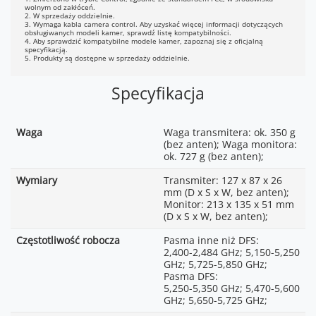
wolnym od zakłóceń.
2. W sprzedaży oddzielnie.
3. Wymaga kabla camera control. Aby uzyskać więcej informacji dotyczących
obsługiwanych modeli kamer, sprawdź listę kompatybilności.
4. Aby sprawdzić kompatybilne modele kamer, zapoznaj się z oficjalną
specyfikacją.
5. Produkty są dostępne w sprzedaży oddzielnie.
Specyfikacja
Waga
Waga transmitera: ok. 350 g
(bez anten); Waga monitora:
ok. 727 g (bez anten);
Wymiary
Transmiter: 127 x 87 x 26
mm (D x S x W, bez anten);
Monitor: 213 x 135 x 51 mm
(D x S x W, bez anten);
Częstotliwość robocza
Pasma inne niż DFS:
2,400-2,484 GHz; 5,150-5,250
GHz; 5,725-5,850 GHz;
Pasma DFS:
5,250-5,350 GHz; 5,470-5,600
GHz; 5,650-5,725 GHz;