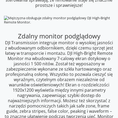
sterowania sprawiają, że filmowanie staje się znacznie
prostsze i sprawniejsze!
Zdalny monitor podglądowy
DJI Transmission integruje monitor o wysokiej jasności
z wbudowanym odbiornikiem, dzięki czemu sprzęt jest
łatwy w transporcie i montażu. DJI High-Bright Remote
Monitor ma wbudowany 7-calowy ekran dotykowy o
jasności 1 500 nitów. Został też wyposażony w
zabezpieczenie wykonane ze szkła hartowanego oraz
profesjonalną osłonę. Wszystko to pozwala cieszyć się
wyraźnym, czytelnym obrazem niezależnie od
warunków oświetleniowych! Ekran o rozdzielczości
1920x1200 wyświetla między innymi parametry
nagrywania, zapewniając szybki dostęp do
najważniejszych informacji. Możesz też skorzystać z
narzędzi pomocniczych takich jak safe zone, frame
guide, zebra stripes, false color, peaking i waveform –
to znaczne ułatwienie podczas tworzenia ujęć. Monitor