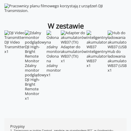
W zestawie
DJI Video
Transmitter
Adapter do
x1
akumulatorów
Inteligentny
Hub do
Osłona
WB37 (TX)
akumulator
ładowania
na
x1
WB37
akumulator
Zdalny
zdalny
x1
WB37 (USB-C
monitor
monitor
x1
podglądowy
x1
DJI High-
Bright
Remote
Monitor
x1
Przypisy
1. Zmierzono w trybie Control, zgodnie ze standardem FCC, w środowisku