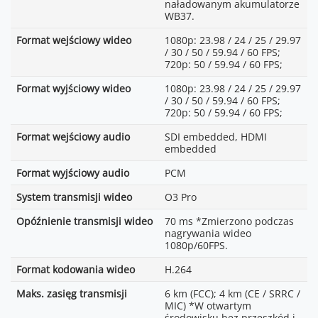
naładowanym akumulatorze
WB37.
Format wejściowy wideo
1080p: 23.98 / 24 / 25 / 29.97
/ 30 / 50 / 59.94 / 60 FPS;
720p: 50 / 59.94 / 60 FPS;
Format wyjściowy wideo
1080p: 23.98 / 24 / 25 / 29.97
/ 30 / 50 / 59.94 / 60 FPS;
720p: 50 / 59.94 / 60 FPS;
Format wejściowy audio
SDI embedded, HDMI
embedded
Format wyjściowy audio
PCM
System transmisji wideo
O3 Pro
Opóźnienie transmisji wideo
70 ms *Zmierzono podczas
nagrywania wideo
1080p/60FPS.
Format kodowania wideo
H.264
Maks. zasięg transmisji
6 km (FCC); 4 km (CE / SRRC /
MIC) *W otwartym
środowisku bez przeszkód i