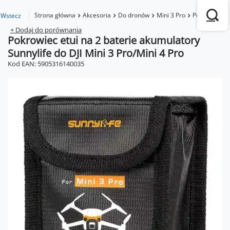
Strona główna
Akcesoria
Do dronów
Mini 3 Pro
Pokrowiec etu
Wstecz
+ Dodaj do porównania
Pokrowiec etui na 2 baterie akumulatory
Sunnylife do DJI Mini 3 Pro/Mini 4 Pro
Kod EAN: 5905316140035