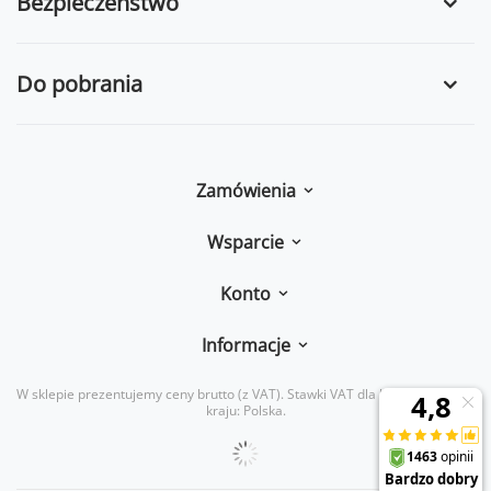
Bezpieczeństwo
Do pobrania
Zamówienia
Wsparcie
Konto
Informacje
W sklepie prezentujemy ceny brutto (z VAT).
Stawki VAT dla konsumentów z
kraju:
Polska
.