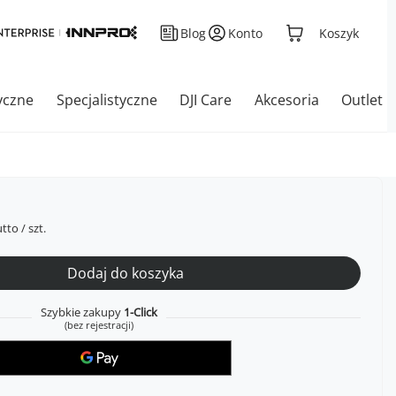
Blog
Konto
Koszyk
yczne
Specjalistyczne
DJI Care
Akcesoria
Outlet
tto
/
szt.
Dodaj do koszyka
Szybkie zakupy
1-Click
(bez rejestracji)