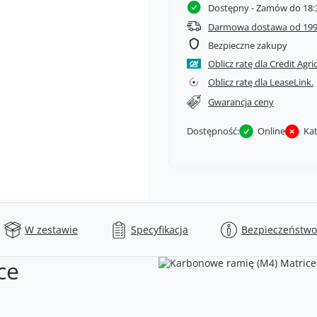
Dostępny
- Zamów do 18:3
Darmowa dostawa od 199
Bezpieczne zakupy
Oblicz ratę dla Credit Agri
Oblicz ratę dla LeaseLink.
Gwarancja ceny
Dostępność:
Online
Ka
W zestawie
Specyfikacja
Bezpieczeństwo
ce