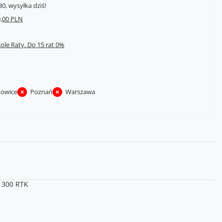
0, wysyłka dziś!
,00 PLN
cole Raty.
towice
Poznań
Warszawa