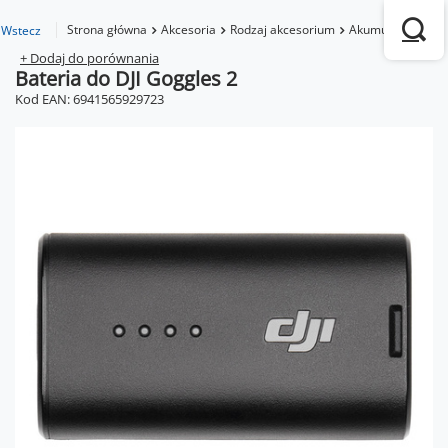
Strona główna
Akcesoria
Rodzaj akcesorium
Akumulatory
Ba
Wstecz
+ Dodaj do porównania
Bateria do DJI Goggles 2
Kod EAN: 6941565929723