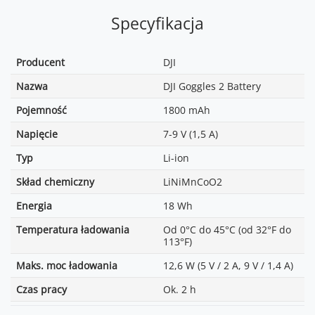
Specyfikacja
Producent
DJI
Nazwa
DJI Goggles 2 Battery
Pojemność
1800 mAh
Napięcie
7-9 V (1,5 A)
Typ
Li-ion
Skład chemiczny
LiNiMnCoO2
Energia
18 Wh
Temperatura ładowania
Od 0°C do 45°C (od 32°F do
113°F)
Maks. moc ładowania
12,6 W (5 V / 2 A, 9 V / 1,4 A)
Czas pracy
Ok. 2 h