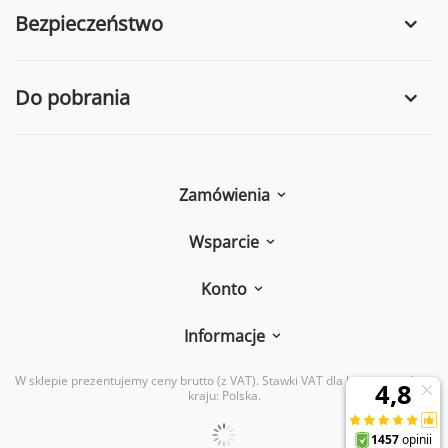
Bezpieczeństwo
Do pobrania
Zamówienia
Wsparcie
Konto
Informacje
W sklepie prezentujemy ceny brutto (z VAT).
Stawki VAT dla konsumentów z
kraju:
Polska
.